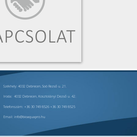
Székhely: 4032 Debrecen, Soó Rezső u. 21.
Iroda: 4032 Debrecen, Kosztolányi Dezső u. 42.
Telefonszám: +36 30 749 8526 +36 30 749 8525
Email:
info@bioaquapro.hu