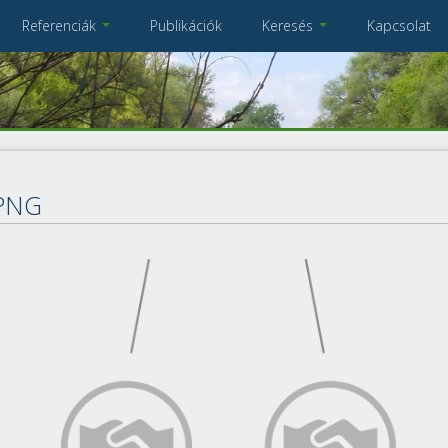
Referenciák
Publikációk
Keresés
Kapcsolat
Összes referencia
A keresendő kulcsszavak
PNG