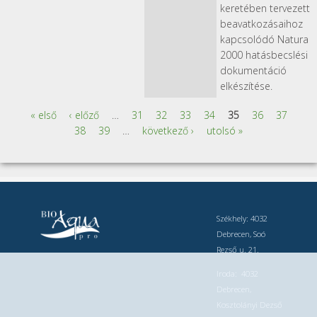
keretében tervezett
beavatkozásaihoz
kapcsolódó Natura
2000 hatásbecslési
dokumentáció
elkészítése.
« első
‹ előző
…
31
32
33
34
35
36
37
Oldalak
38
39
…
következő ›
utolsó »
Székhely: 4032
Debrecen, Soó
Rezső u. 21.
Iroda: 4032
Debrecen,
Kosztolányi Dezső