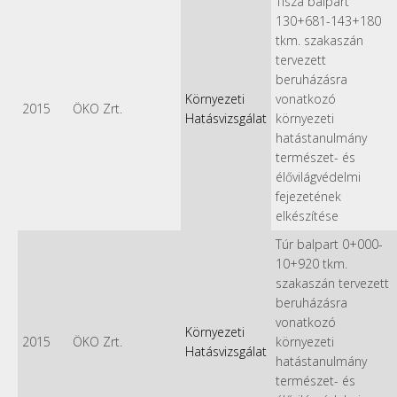
Tisza balpart
130+681-143+180
tkm. szakaszán
tervezett
beruházásra
Környezeti
vonatkozó
2015
ÖKO Zrt.
Hatásvizsgálat
környezeti
hatástanulmány
természet- és
élővilágvédelmi
fejezetének
elkészítése
Túr balpart 0+000-
10+920 tkm.
szakaszán tervezett
beruházásra
vonatkozó
Környezeti
2015
ÖKO Zrt.
környezeti
Hatásvizsgálat
hatástanulmány
természet- és