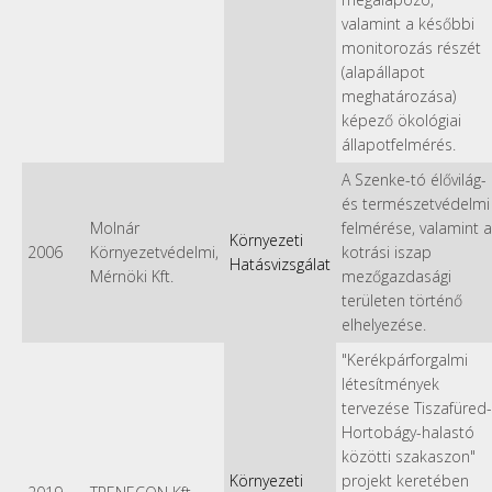
valamint a későbbi
monitorozás részét
(alapállapot
meghatározása)
képező ökológiai
állapotfelmérés.
A Szenke-tó élővilág-
és természetvédelmi
Molnár
felmérése, valamint a
Környezeti
2006
Környezetvédelmi,
kotrási iszap
Hatásvizsgálat
Mérnöki Kft.
mezőgazdasági
területen történő
elhelyezése.
"Kerékpárforgalmi
létesítmények
tervezése Tiszafüred-
Hortobágy-halastó
közötti szakaszon"
Környezeti
projekt keretében