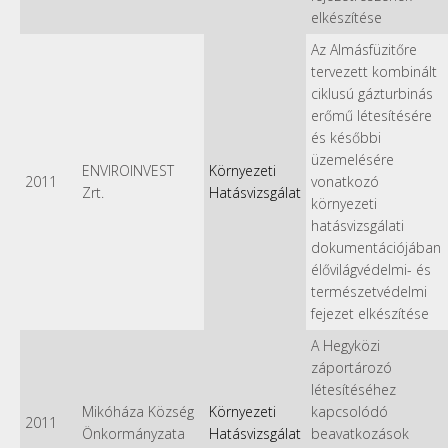
elkészítése
Az Almásfüzitőre
tervezett kombinált
ciklusú gázturbinás
erőmű létesítésére
és későbbi
üzemelésére
ENVIROINVEST
Környezeti
2011
vonatkozó
Zrt.
Hatásvizsgálat
környezeti
hatásvizsgálati
dokumentációjában
élővilágvédelmi- és
természetvédelmi
fejezet elkészítése
A Hegyközi
záportározó
létesítéséhez
Mikóháza Község
Környezeti
kapcsolódó
2011
Önkormányzata
Hatásvizsgálat
beavatkozások