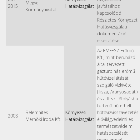
Megyei
2015
Hatásvizsgálat
javításához
Kormányhivatal
kapcsolódó
Részletes Környezeti
Hatásvizsgálati
dokumentáció
elkészítése.
Az EMFESZ Erőmű
Kft., mint beruházó
által tervezett
gázturbinás erőmű
hűtővízellátását
szolgáló vízkivétel
(Tisza, Aranyosapáti)
és a II. sz. főfolyásba
történő hőterhelt
Belemnites
Környezeti
hűtővízvisszavezetés
2008
Mérnöki Iroda Kft.
Hatásvizsgálat
élővilágvédelmi és
természetvédelmi
hatásbecslését
megalapozó,