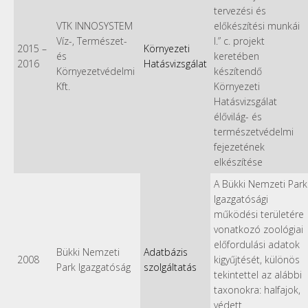
tervezési és
VTK INNOSYSTEM
előkészítési munkái
Víz-, Természet-
I.” c. projekt
2015
–
Környezeti
és
keretében
2016
Hatásvizsgálat
Környezetvédelmi
készítendő
Kft.
Környezeti
Hatásvizsgálat
élővilág- és
természetvédelmi
fejezetének
elkészítése
A Bükki Nemzeti Park
Igazgatósági
működési területére
vonatkozó zoológiai
előfordulási adatok
Bükki Nemzeti
Adatbázis
2008
kigyűjtését, különös
Park Igazgatóság
szolgáltatás
tekintettel az alábbi
taxonokra: halfajok,
védett