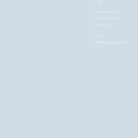
u. 42.
Telefonszám: +36
30 749 8526 +36
30 749 8525
Email:
info@bioaquapro.hu