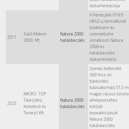
dokumentációja
A Penészlek 019/3
HRSZ-ú termálfürdő
bővítésére és
Sütő-Malom
Natura 2000
üzemelésére
2011
2000. Kft.
hatásbecslés
vonatkozó Natura
2000-es
hatásbecslési
dokumentáció
Szerep belterület
369 hrsz-on
(távközlési
bázisállomás) 51,5 m
MICRO- TOP
magas rácsos torony
Távközlési
Natura 2000
elhelyezéséhez
2023
Kivitelező és
hatásbecslés
kötődő
Tervező Kft.
beavatkozások
Natura 2000
hatásbecslési