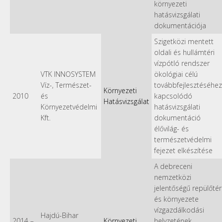
környezeti
hatásvizsgálati
dokumentációja
Szigetközi mentett
oldali és hullámtéri
vízpótló rendszer
VTK INNOSYSTEM
ökológiai célú
Víz-, Természet-
továbbfejlesztéséhez
Környezeti
2010
és
kapcsolódó
Hatásvizsgálat
Környezetvédelmi
hatásvizsgálati
Kft.
dokumentáció
élővilág- és
természetvédelmi
fejezet elkészítése
A debreceni
nemzetközi
jelentőségű repülőtér
és környezete
vízgazdálkodási
Hajdú-Bihar
2014
–
Környezeti
helyzetének