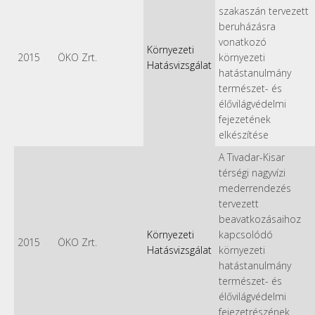
szakaszán tervezett
beruházásra
vonatkozó
Környezeti
2015
ÖKO Zrt.
környezeti
Hatásvizsgálat
hatástanulmány
természet- és
élővilágvédelmi
fejezetének
elkészítése
A Tivadar-Kisar
térségi nagyvízi
mederrendezés
tervezett
beavatkozásaihoz
Környezeti
kapcsolódó
2015
ÖKO Zrt.
Hatásvizsgálat
környezeti
hatástanulmány
természet- és
élővilágvédelmi
fejezetrészének