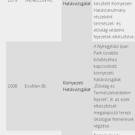
2019
TRENECON Kft.
Hatásvizsgálat
készített Környezeti
Hatástanulmány
részeként
természet- és
élővilág-védelmi
fejezetek elkészítése.
A Nyíregyházi Ipari
Park további
bővítéséhez
kapcsolódó
környezeti
hatásvizsgálat
Környezeti
2008
EcoMen Bt.
„Élővilág és
Hatásvizsgálat
Természetvédelem
fejezet”, ill. az ezek
elkészítését
megalapozó terepi
ökológiai felmérések
végzése.