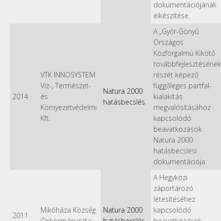
dokumentációjának
elkészítése.
A „Győr-Gönyű
Országos
Közforgalmú Kikötő
továbbfejlesztésének
VTK INNOSYSTEM
részét képező
Víz-, Természet-
függőleges partfal-
Natura 2000
2014
és
kialakítás
hatásbecslés
Környezetvédelmi
megvalósításához
Kft.
kapcsolódó
beavatkozások
Natura 2000
hatásbecslési
dokumentációja
A Hegyközi
záportározó
létesítéséhez
Mikóháza Község
Natura 2000
kapcsolódó
2011
Önkormányzata
hatásbecslés
beavatkozások