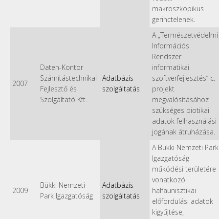
makroszkopikus
gerinctelenek.
A „Természetvédelmi
Információs
Rendszer
Daten-Kontor
informatikai
Számítástechnikai
Adatbázis
szoftverfejlesztés” c.
2007
Fejlesztő és
szolgáltatás
projekt
Szolgáltató Kft.
megvalósításához
szükséges biotikai
adatok felhasználási
jogának átruházása.
A Bükki Nemzeti Park
Igazgatóság
működési területére
vonatkozó
Bükki Nemzeti
Adatbázis
2009
halfaunisztikai
Park Igazgatóság
szolgáltatás
előfordulási adatok
kigyűjtése,