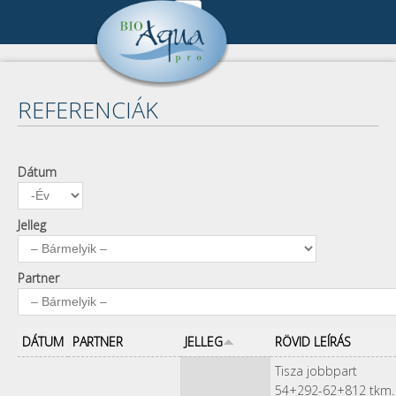
Ugrás a tartalomra
Cégünk
DSC_6293.jpg
Cégbemutató
Referenciák
REFERENCIÁK
Munkatársak
Összes referencia
Publikációk
Kapcsolat
Keresés
Pályázat
Dátum
Dátum
Év
Impresszum
A keresendő kulcsszavak
Kapcsolat
Adatkezelés
Jelleg
Partner
DÁTUM
PARTNER
JELLEG
RÖVID LEÍRÁS
Tisza jobbpart
54+292-62+812 tkm.