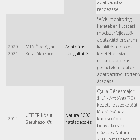
adatbázisba
rendezése
"A VKI monitoring
keretében kutatási-,
módszerfejlesztő-,
adatgyűjtő program
2020
–
MTA Ökológiai
Adatbázis
lialakítása" projekt
2021
Kutatóközpont
szolgáltatás
keretében vízi
makroszkópikus
gerinctelen adatok
adatbázisból történő
átadása.
Gyula-Dénesmajor
(HU) - Ant (Ant) (RO)
közötti összekötőút
létesítéséhez
UTIBER Közúti
Natura 2000
2014
kapcsolódó
Beruházó Kft.
hatásbecslés
beavatkozások
előzetes Natura
2000 hatásbecslési