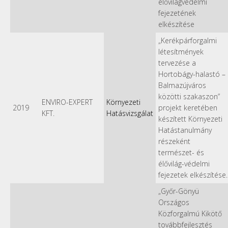
élővilágvédelmi
fejezetének
elkészítése
„Kerékpárforgalmi
létesítmények
tervezése a
Hortobágy-halastó –
Balmazújváros
közötti szakaszon”
ENVIRO-EXPERT
Környezeti
2019
projekt keretében
KFT.
Hatásvizsgálat
készített Környezeti
Hatástanulmány
részeként
természet- és
élővilág-védelmi
fejezetek elkészítése.
„Győr-Gönyü
Országos
Közforgalmú Kikötő
továbbfejlesztés