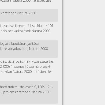
natkozóan Natura 2000 hatásbecslés
ekt keretében Natura 2000
zakasz, illetve a 41 sz. főút - 4101
olódó beavatkozások Natura 2000
giai állapotának javítása,
erületre vonatkozóan, Natura 2000
lás, víztározás, helyi vízvisszatartás)
022-00034 azonosítószámú projekt
natkozóan Natura 2000 hatásbecslés
ató turizmusfejlesztés”, TOP-1.2.1-
ű projekt keretében Natura 2000