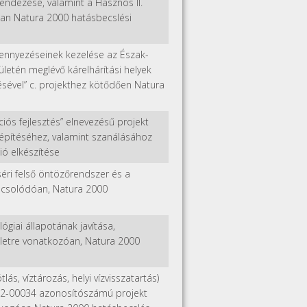
endezése, valamint a Hasznos II.
óan Natura 2000 hatásbecslési
zennyezéseinek kezelése az Észak-
letén meglévő kárelhárítási helyek
ésével” c. projekthez kötődően Natura
ciós fejlesztés” elnevezésű projekt
építéséhez, valamint szanálásához
ó elkészítése
séri felső öntözőrendszer és a
apcsolódóan, Natura 2000
giai állapotának javítása,
erületre vonatkozóan, Natura 2000
lás, víztározás, helyi vízvisszatartás)
022-00034 azonosítószámú projekt