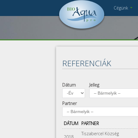
Ugrás a tartalomra
Cégünk
Cégbemutató
DSC_6112.jpg
Munkatársak
Kapcsolat
Pályázat
Impresszum
REFERENCIÁK
Adatkezelés
Dátum
Jelleg
Dátum
Év
Partner
DÁTUM
PARTNER
Tiszabercel Község
2018