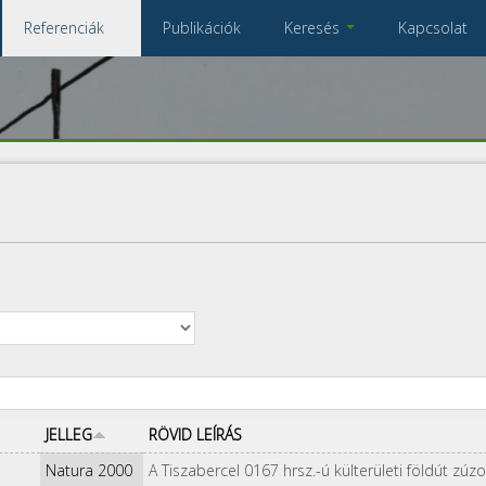
Referenciák
Publikációk
Keresés
Kapcsolat
Összes referencia
A keresendő kulcsszavak
JELLEG
RÖVID LEÍRÁS
Natura 2000
A Tiszabercel 0167 hrsz.-ú külterületi földút zú