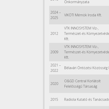
Önkormányzata
2024
–
VIKÖTI Mérnök Iroda Kft.
2025
VTK INNOSYSTEM Víz-,
2012
Természet-és Környezetvéd
Kft.
VTK INNOSYSTEM Víz-,
2009
Természet-és Környezetvéd
Kft.
2021
–
Bélavári Öntözési Közösség K
2022
O&GD Central Korlátolt
2020
Felelősségű Társaság
2015
Radiola Kutató és Tanácsadó