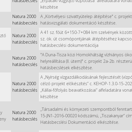
hatásbecslés
„Érpataki vízgyűjtő vízpótlása” alfeladatára vo
készítése
Natura 2000
A „Körtvélyesi szivattyútelep átépítése" c. proj
hatásbecslés
hatásvizsgálati dokumentáció készítése.
A 41 sz. főút 6+150-7+084 km szelvények közötti s
sztő
Natura 2000
sz. ök. út csomópontjának átépítéséhez kapcs
hatásbecslés
hatásbecslési dokumentációja
"A Duna-Tisza közi Homokhátság vízhiányos ökoló
Natura 2000
helyreállítása (II. ütem)" c. projekt 2a-2b. részt
hatásbecslés
hatásbecslések elkészítése.
A „Nyírség vízgazdálkodásának fejlesztését (vízpót
Natura 2000
célzó projekt előkészítés” c. KEHOP-1.3.0-15-2
hatásbecslés
„Kállai-főfolyás beavatkozásai” alfeladatára vo
készítése
„Társadalmi és környezeti szempontból fenntarth
y
Natura 2000
15-JN1-2016-00020 kódszámú, „Tiszakanyar” cím
eny
hatásbecslés
Hatásbecslési Dokumentáció elkészítése.