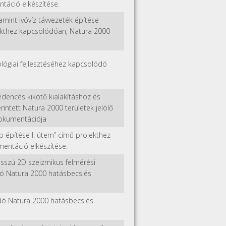
táció elkészítése.
alamint ivóvíz távvezeték építése
jekthez kapcsolódóan, Natura 2000
ológiai fejlesztéséhez kapcsolódó
dencés kikötő kialakításhoz és
ntett Natura 2000 területek jelölő
dokumentációja
p építése I. ütem” című projekthez
entáció elkészítése.
osszú 2D szeizmikus felmérési
zó Natura 2000 hatásbecslés
ó Natura 2000 hatásbecslés