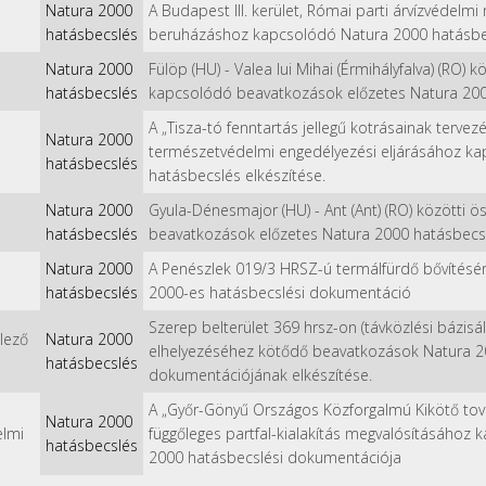
Natura 2000
A Budapest III. kerület, Római parti árvízvédelm
hatásbecslés
beruházáshoz kapcsolódó Natura 2000 hatásbec
Natura 2000
Fülöp (HU) - Valea lui Mihai (Érmihályfalva) (RO) 
hatásbecslés
kapcsolódó beavatkozások előzetes Natura 200
A „Tisza-tó fenntartás jellegű kotrásainak tervez
Natura 2000
természetvédelmi engedélyezési eljárásához k
hatásbecslés
hatásbecslés elkészítése.
Natura 2000
Gyula-Dénesmajor (HU) - Ant (Ant) (RO) közötti 
hatásbecslés
beavatkozások előzetes Natura 2000 hatásbecs
Natura 2000
A Penészlek 019/3 HRSZ-ú termálfürdő bővítés
hatásbecslés
2000-es hatásbecslési dokumentáció
Szerep belterület 369 hrsz-on (távközlési bázis
lező
Natura 2000
elhelyezéséhez kötődő beavatkozások Natura 2
hatásbecslés
dokumentációjának elkészítése.
A „Győr-Gönyű Országos Közforgalmú Kikötő tov
Natura 2000
elmi
függőleges partfal-kialakítás megvalósításáho
hatásbecslés
2000 hatásbecslési dokumentációja