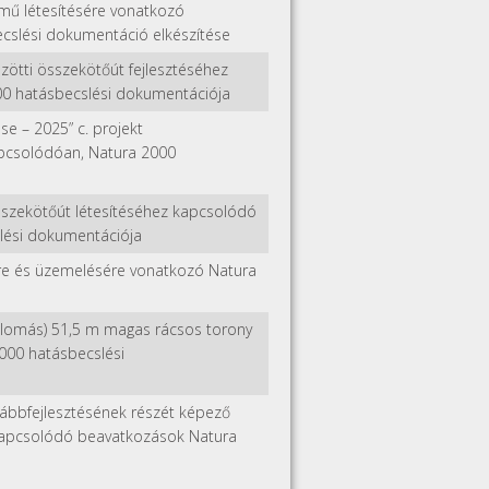
i mű létesítésére vonatkozó
slési dokumentáció elkészítése
közötti összekötőút fejlesztéséhez
0 hatásbecslési dokumentációja
ése – 2025” c. projekt
apcsolódóan, Natura 2000
összekötőút létesítéséhez kapcsolódó
lési dokumentációja
ére és üzemelésére vonatkozó Natura
állomás) 51,5 m magas rácsos torony
000 hatásbecslési
ábbfejlesztésének részét képező
z kapcsolódó beavatkozások Natura