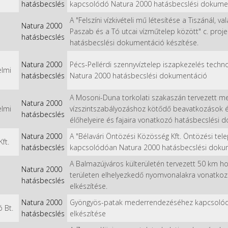
hatásbecslés
kapcsolódó Natura 2000 hatásbecslési dokumen
A "Felszíni vízkivételi mű létesítése a Tiszánál, v
Natura 2000
Paszab és a Tó utcai vízműtelep között" c. pro
hatásbecslés
hatásbecslési dokumentáció készítése.
Natura 2000
Pécs-Pellérdi szennyvíztelep iszapkezelés techn
elmi
hatásbecslés
Natura 2000 hatásbecslési dokumentáció
A Mosoni-Duna torkolati szakaszán tervezett me
Natura 2000
elmi
vízszintszabályozáshoz kötődő beavatkozások éri
hatásbecslés
élőhelyeire és fajaira vonatkozó hatásbecslési 
Natura 2000
A "Bélavári Öntözési Közösség Kft. Öntözési tele
ft.
hatásbecslés
kapcsolódóan Natura 2000 hatásbecslési dokum
A Balmazújváros külterületén tervezett 50 km h
Natura 2000
területen elhelyezkedő nyomvonalakra vonatko
hatásbecslés
elkészítése.
Natura 2000
Gyöngyös-patak mederrendezéséhez kapcsolód
 Bt.
hatásbecslés
elkészítése