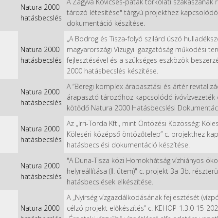
A Zagyva Kövicses-patak torkolati szakaszának r
Natura 2000
tározó létesítése" tárgyú projekthez kapcsolód
hatásbecslés
dokumentáció készítése.
„A Bodrog és Tisza-folyó szilárd úszó hulladéks
Natura 2000
magyarországi Vízügyi Igazgatóság működési terü
hatásbecslés
fejlesztésével és a szükséges eszközök beszerz
2000 hatásbecslés készítése.
A ”Beregi komplex árapasztási és ártér revitalizá
Natura 2000
árapasztó tározóhoz kapcsolódó ivóvízvezeték 
hatásbecslés
kötődő Natura 2000 Hatásbecslési Dokumentáci
Az „Irri-Torda Kft., mint Öntözési Közösség: Köle
Natura 2000
Köleséri középső öntözőtelep” c. projekthez k
hatásbecslés
hatásbecslési dokumentáció készítése.
"A Duna-Tisza közi Homokhátság vízhiányos ökoló
Natura 2000
helyreállítása (II. ütem)" c. projekt 3a-3b. részt
hatásbecslés
hatásbecslések elkészítése.
A „Nyírség vízgazdálkodásának fejlesztését (vízpót
Natura 2000
célzó projekt előkészítés” c. KEHOP-1.3.0-15-2