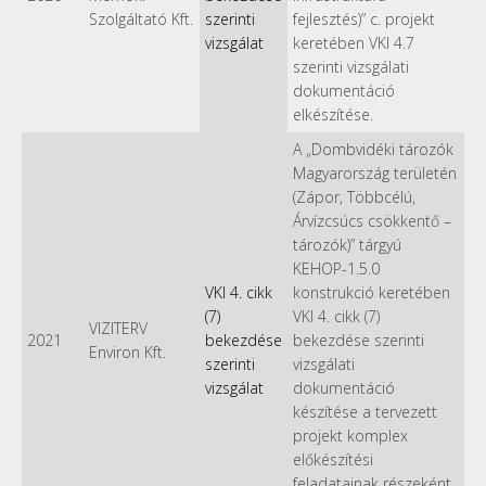
Szolgáltató Kft.
szerinti
fejlesztés)” c. projekt
vizsgálat
keretében VKI 4.7
szerinti vizsgálati
dokumentáció
elkészítése.
A „Dombvidéki tározók
Magyarország területén
(Zápor, Többcélú,
Árvízcsúcs csökkentő –
tározók)” tárgyú
KEHOP-1.5.0
VKI 4. cikk
konstrukció keretében
(7)
VKI 4. cikk (7)
VIZITERV
2021
bekezdése
bekezdése szerinti
Environ Kft.
szerinti
vizsgálati
vizsgálat
dokumentáció
készítése a tervezett
projekt komplex
előkészítési
feladatainak részeként