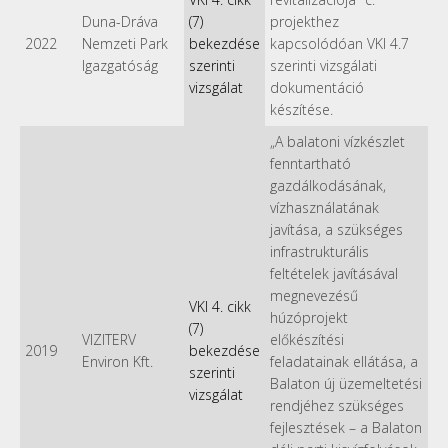
Duna-Dráva
(7)
projekthez
2022
Nemzeti Park
bekezdése
kapcsolódóan VKI 4.7
Igazgatóság
szerinti
szerinti vizsgálati
vizsgálat
dokumentáció
készítése.
„A balatoni vízkészlet
fenntartható
gazdálkodásának,
vízhasználatának
javítása, a szükséges
infrastrukturális
feltételek javításával
megnevezésű
VKI 4. cikk
húzóprojekt
(7)
VIZITERV
előkészítési
2019
bekezdése
Environ Kft.
feladatainak ellátása, a
szerinti
Balaton új üzemeltetési
vizsgálat
rendjéhez szükséges
fejlesztések – a Balaton