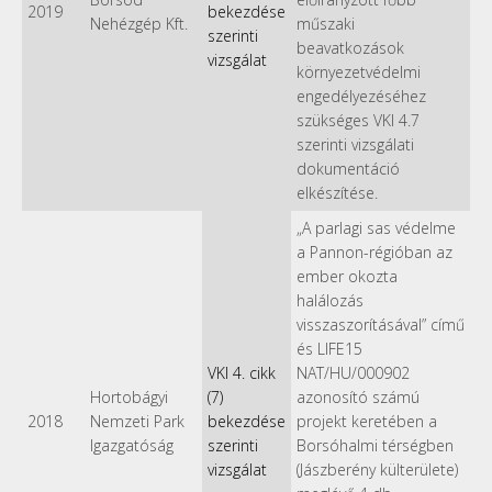
2019
bekezdése
Nehézgép Kft.
műszaki
szerinti
beavatkozások
vizsgálat
környezetvédelmi
engedélyezéséhez
szükséges VKI 4.7
szerinti vizsgálati
dokumentáció
elkészítése.
„A parlagi sas védelme
a Pannon-régióban az
ember okozta
halálozás
visszaszorításával” című
és LIFE15
VKI 4. cikk
NAT/HU/000902
Hortobágyi
(7)
azonosító számú
2018
Nemzeti Park
bekezdése
projekt keretében a
Igazgatóság
szerinti
Borsóhalmi térségben
vizsgálat
(Jászberény külterülete)