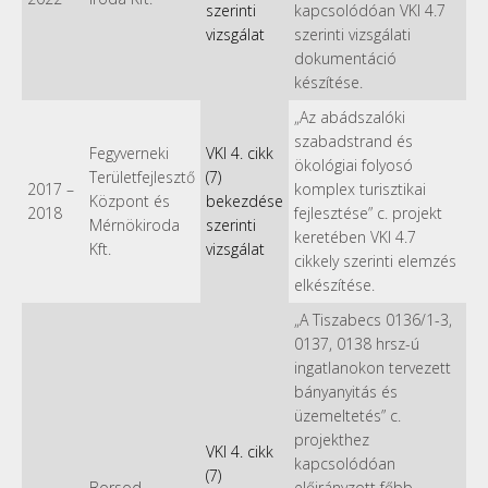
szerinti
kapcsolódóan VKI 4.7
vizsgálat
szerinti vizsgálati
dokumentáció
készítése.
„Az abádszalóki
szabadstrand és
Fegyverneki
VKI 4. cikk
ökológiai folyosó
Területfejlesztő
(7)
2017
–
komplex turisztikai
Központ és
bekezdése
2018
fejlesztése” c. projekt
Mérnökiroda
szerinti
keretében VKI 4.7
Kft.
vizsgálat
cikkely szerinti elemzés
elkészítése.
„A Tiszabecs 0136/1-3,
0137, 0138 hrsz-ú
ingatlanokon tervezett
bányanyitás és
üzemeltetés” c.
projekthez
VKI 4. cikk
kapcsolódóan
(7)
Borsod
előirányzott főbb