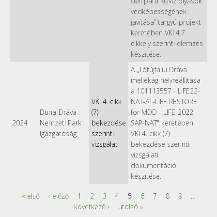
déli parti kisvízfolyások
védképességének
javítása” tárgyú projekt
keretében VKI 4.7
cikkely szerinti elemzés
készítése.
A „Tótújfalui Dráva
mellékág helyreállítása
a 101113557 - LIFE22-
VKI 4. cikk
NAT-AT-LIFE RESTORE
Duna-Dráva
(7)
for MDD - LIFE-2022-
2024
Nemzeti Park
bekezdése
SAP-NAT" keretében,
Igazgatóság
szerinti
VKI 4. cikk (7)
vizsgálat
bekezdése szerinti
vizsgálati
dokumentáció
készítése.
« első
‹ előző
1
2
3
4
5
6
7
8
9
…
Oldalak
következő ›
utolsó »