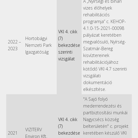
A „Nyírségi és bihari
vizes élőhelyek
rehabilitációs
programja” c. KEHOP-
4.1.0-15-2021-00098
VKI 4. cikk
pályázat keretében
Hortobágyi
(7)
2022
–
megvalósuló, Nyírség-
Nemzeti Park
bekezdése
2023
Szatmár-Bereg
Igazgatóság
szerinti
kisvíztereinek
vizsgálat
rehabilitációjához
kötődő VKI 4.7 szerinti
vizsgálati
dokumentáció
elkészítése.
"A Sajó folyó
mederrendezési és
partbiztosítási munkái
VKI 4. cikk
Nagycsécs község
(7)
belterületén" c. projekt
VIZITERV
2021
bekezdése
keretében készülő VKI
Environ Kft.