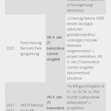
a Felsőegerszegi
tározóhoz
„A Hanság Natura 2000
terület ökológiai
vízkészlet-
gazdálkodásához
VKI 4. cikk
szükséges műszaki
Fertő-Hanság
(7)
feltételek
2023
Nemzeti Park
bekezdése
megteremtése” c.
Igazgatóság
szerinti
projekt keretében, VKI
vizsgálat
4. cikk (7) bekezdése
szerinti vizsgálati
dokumentáció
készítése.
"Az M9 gyorsforgalmi út
51. sz. és 54. sz. főút
VKI 4. cikk
közötti szakaszának
(7)
előkészítése" c.
2021
–
VIKÖTI Mérnök
bekezdése
projekthez
2022
Iroda Kft.