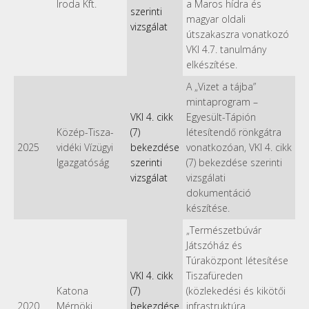
Iroda Kft.
a Maros hídra és
szerinti
magyar oldali
vizsgálat
útszakaszra vonatkozó
VKI 4.7. tanulmány
elkészítése.
A „Vizet a tájba”
mintaprogram –
VKI 4. cikk
Egyesült-Tápión
Közép-Tisza-
(7)
létesítendő rönkgátra
2025
vidéki Vízügyi
bekezdése
vonatkozóan, VKI 4. cikk
Igazgatóság
szerinti
(7) bekezdése szerinti
vizsgálat
vizsgálati
dokumentáció
készítése.
„Természetbúvár
Játszóház és
Túraközpont létesítése
VKI 4. cikk
Tiszafüreden
Katona
(7)
(közlekedési és kikötői
2020
Mérnöki
bekezdése
infrastruktúra