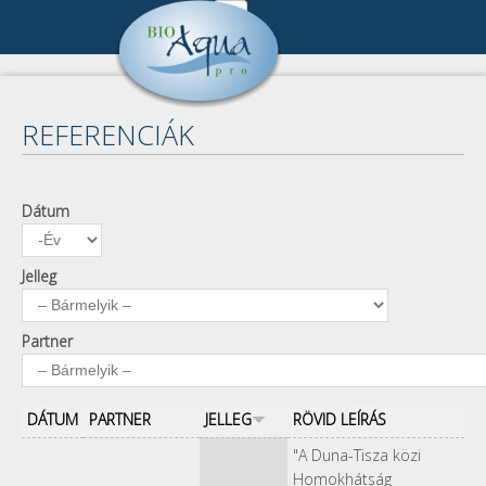
Ugrás a tartalomra
Cégünk
DSC_9059.jpg
Cégbemutató
Referenciák
REFERENCIÁK
Munkatársak
Összes referencia
Publikációk
Kapcsolat
Keresés
Pályázat
Dátum
Dátum
Év
Impresszum
A keresendő kulcsszavak
Kapcsolat
Adatkezelés
Jelleg
Partner
DÁTUM
PARTNER
JELLEG
RÖVID LEÍRÁS
"A Duna-Tisza közi
Homokhátság