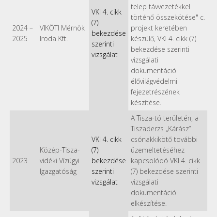
telep távvezetékkel
VKI 4. cikk
történő összekötése" c.
(7)
2024
–
VIKÖTI Mérnök
projekt keretében
bekezdése
2025
Iroda Kft.
készülő, VKI 4. cikk (7)
szerinti
bekezdése szerinti
vizsgálat
vizsgálati
dokumentáció
élővilágvédelmi
fejezetrészének
készítése.
A Tisza-tó területén, a
Tiszaderzs „Kárász”
VKI 4. cikk
csónakkikötő további
Közép-Tisza-
(7)
üzemeltetéséhez
2023
vidéki Vízügyi
bekezdése
kapcsolódó VKI 4. cikk
Igazgatóság
szerinti
(7) bekezdése szerinti
vizsgálat
vizsgálati
dokumentáció
elkészítése.