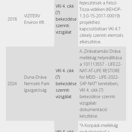
fejlesztések a Felső-
VKI 4. cikk
Tisza-vidéken (KEHOP-
(7)
VIZITERV
1.3.0-15-2017-00019)
2018
bekezdése
Environ Kft.
projekthez
szerinti
kapcsolódóan VKI 4.7
vizsgálat
cikkely szerinti elemzés
elkészítése.
A „Drávatamási Dráva
mellékág helyreállítása
a 101113557 - LIFE22-
VKI 4. cikk
NAT-AT-LIFE RESTORE
Duna-Dráva
(7)
for MDD - LIFE-2022-
2024
Nemzeti Park
bekezdése
SAP-NAT" keretében,
Igazgatóság
szerinti
VKI 4. cikk (7)
vizsgálat
bekezdése szerinti
vizsgálati
dokumentáció
készítése.
"A Korpádi-mellékág
VKI 4. cikk
revitalizációja" c.