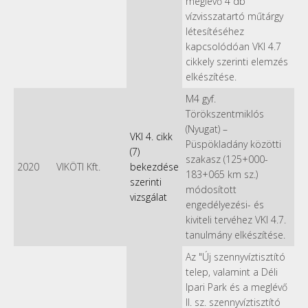
meglévő 4 db
vízvisszatartó műtárgy
létesítéséhez
kapcsolódóan VKI 4.7
cikkely szerinti elemzés
elkészítése.
M4 gyf.
Törökszentmiklós
(Nyugat) –
VKI 4. cikk
Püspökladány közötti
(7)
szakasz (125+000-
2020
VIKÖTI Kft.
bekezdése
183+065 km sz.)
szerinti
módosított
vizsgálat
engedélyezési- és
kiviteli tervéhez VKI 4.7.
tanulmány elkészítése.
Az "Új szennyvíztisztító
telep, valamint a Déli
Ipari Park és a meglévő
II. sz. szennyvíztisztító