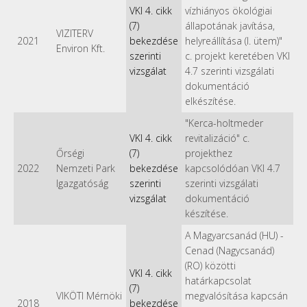
VKI 4. cikk
vízhiányos ökológiai
(7)
állapotának javítása,
VIZITERV
2021
bekezdése
helyreállítása (I. ütem)"
Environ Kft.
szerinti
c. projekt keretében VKI
vizsgálat
4.7 szerinti vizsgálati
dokumentáció
elkészítése.
"Kerca-holtmeder
VKI 4. cikk
revitalizáció" c.
Őrségi
(7)
projekthez
2022
Nemzeti Park
bekezdése
kapcsolódóan VKI 4.7
Igazgatóság
szerinti
szerinti vizsgálati
vizsgálat
dokumentáció
készítése.
A Magyarcsanád (HU) -
Cenad (Nagycsanád)
(RO) közötti
VKI 4. cikk
határkapcsolat
(7)
VIKÖTI Mérnöki
megvalósítása kapcsán
2018
bekezdése