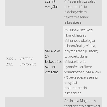
szerinti
4.7 szerinti vizsgálati
vizsgálat
dokumentáció
élővilágvédelmi
fejezetrészének
elkészítése.
"A Duna-Tisza közi
Homokhátság
vízhiányos ökológiai
állapotának javítása,
VKI 4. cikk
helyreállítása (II. ütem)"
(7)
c. projekt dunai
2022
–
VIZITERV
bekezdése
vízkivitelére és
2023
Environ Kft.
szerinti
nyomóvezetékére
vizsgálat
vonatkozóan, VKI 4. cikk
(7) bekezdése szerinti
vizsgálati
dokumentáció
elkészítése.
Az „Insula Magna – A
fenntartható szigetközi