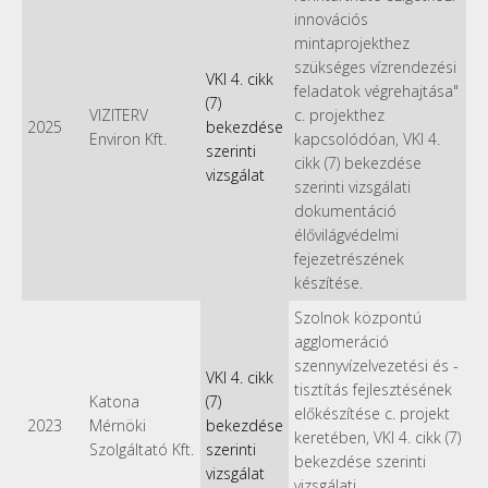
innovációs
mintaprojekthez
szükséges vízrendezési
VKI 4. cikk
feladatok végrehajtása"
(7)
VIZITERV
c. projekthez
2025
bekezdése
Environ Kft.
kapcsolódóan, VKI 4.
szerinti
cikk (7) bekezdése
vizsgálat
szerinti vizsgálati
dokumentáció
élővilágvédelmi
fejezetrészének
készítése.
Szolnok központú
agglomeráció
szennyvízelvezetési és -
VKI 4. cikk
tisztítás fejlesztésének
Katona
(7)
előkészítése c. projekt
2023
Mérnöki
bekezdése
keretében, VKI 4. cikk (7)
Szolgáltató Kft.
szerinti
bekezdése szerinti
vizsgálat
vizsgálati