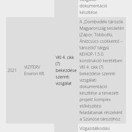
dokumentáció
készítése.
A „Dombvidéki tározók
Magyarország területén
(Zápor, Többcélú,
Árvízcsúcs csökkentő –
tározók)” tárgyú
KEHOP-1.5.0
VKI 4. cikk
konstrukció keretében
(7)
VIZITERV
VKI 4. cikk (7)
2021
bekezdése
Environ Kft.
bekezdése szerinti
szerinti
vizsgálati
vizsgálat
dokumentáció
készítése a tervezett
projekt komplex
előkészítési
feladatainak részeként
a Szünöse tározóhoz
Vízgazdálkodási