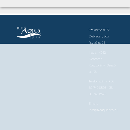
Székhely: 4032
Debrecen, Soó
Rezső u. 21.
Iroda: 4032
Debrecen,
Kosztolányi Dezső
u. 42.
Telefonszám: +36
30 749 8526 +36
30 749 8525
Email:
info@bioaquapro.hu