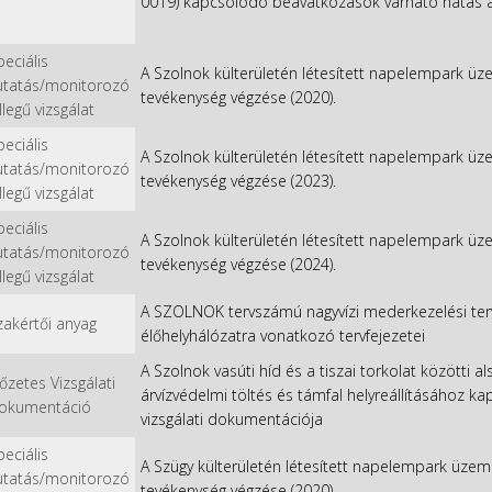
0019) kapcsolódó beavatkozások várható hatás a 
peciális
A Szolnok külterületén létesített napelempark 
utatás/monitorozó
tevékenység végzése (2020).
llegű vizsgálat
peciális
A Szolnok külterületén létesített napelempark 
utatás/monitorozó
tevékenység végzése (2023).
llegű vizsgálat
peciális
A Szolnok külterületén létesített napelempark 
utatás/monitorozó
tevékenység végzése (2024).
llegű vizsgálat
A SZOLNOK tervszámú nagyvízi mederkezelési ter
zakértői anyag
élőhelyhálózatra vonatkozó tervfejezetei
A Szolnok vasúti híd és a tiszai torkolat közötti 
lőzetes Vizsgálati
árvízvédelmi töltés és támfal helyreállításához 
okumentáció
vizsgálati dokumentációja
peciális
A Szügy külterületén létesített napelempark üz
utatás/monitorozó
tevékenység végzése (2020).