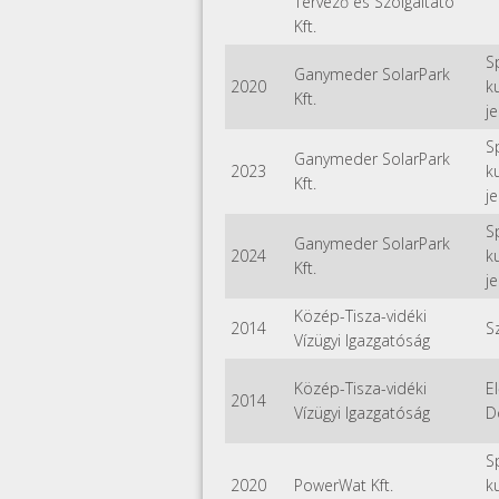
Tervező és Szolgáltató
Kft.
S
Ganymeder SolarPark
2020
k
Kft.
je
S
Ganymeder SolarPark
2023
k
Kft.
je
S
Ganymeder SolarPark
2024
k
Kft.
je
Közép-Tisza-vidéki
2014
S
Vízügyi Igazgatóság
Közép-Tisza-vidéki
E
2014
Vízügyi Igazgatóság
D
S
2020
PowerWat Kft.
k