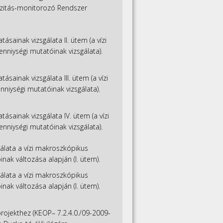
erzitás-monitorozó Rendszer
ásainak vizsgálata II. ütem (a vízi
niységi mutatóinak vizsgálata).
sainak vizsgálata III. ütem (a vízi
niységi mutatóinak vizsgálata).
ásainak vizsgálata IV. ütem (a vízi
niységi mutatóinak vizsgálata).
gálata a vízi makroszkópikus
nak változása alapján (I. ütem).
gálata a vízi makroszkópikus
nak változása alapján (I. ütem).
rojekthez (KEOP– 7.2.4.0./09-2009-