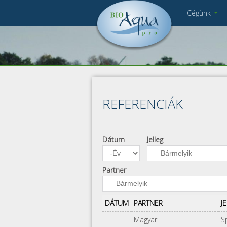
Ugrás a tartalomra
Cégünk
Cégbemutató
DSC_6089 JAV.jpg
lissotriton_montadoni_EM.JPG
Munkatársak
Kapcsolat
Pályázat
Impresszum
REFERENCIÁK
Adatkezelés
Dátum
Jelleg
Dátum
Év
Partner
DÁTUM
PARTNER
J
Magyar
S