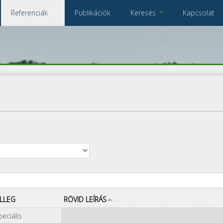
Referenciák
Publikációk
Keresés
Kapcsolat
Összes referencia
A keresendő kulcsszavak
ELLEG
RÖVID LEÍRÁS
peciális