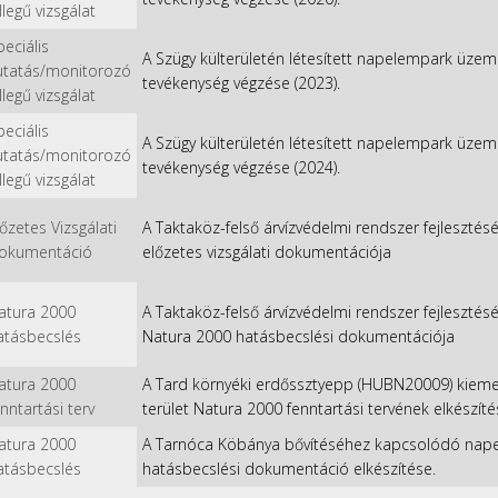
llegű vizsgálat
peciális
A Szügy külterületén létesített napelempark üz
utatás/monitorozó
tevékenység végzése (2023).
llegű vizsgálat
peciális
A Szügy külterületén létesített napelempark üz
utatás/monitorozó
tevékenység végzése (2024).
llegű vizsgálat
lőzetes Vizsgálati
A Taktaköz-felső árvízvédelmi rendszer fejleszt
okumentáció
előzetes vizsgálati dokumentációja
atura 2000
A Taktaköz-felső árvízvédelmi rendszer fejleszt
atásbecslés
Natura 2000 hatásbecslési dokumentációja
atura 2000
A Tard környéki erdőssztyepp (HUBN20009) kieme
enntartási terv
terület Natura 2000 fenntartási tervének elkészít
atura 2000
A Tarnóca Köbánya bővítéséhez kapcsolódó nape
atásbecslés
hatásbecslési dokumentáció elkészítése.