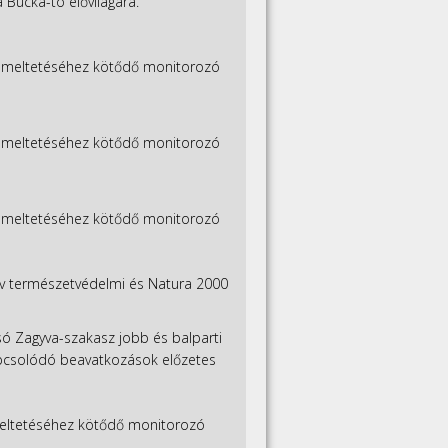
Bucka-tó élővilágára.
üzemeltetéséhez kötődő monitorozó
üzemeltetéséhez kötődő monitorozó
üzemeltetéséhez kötődő monitorozó
v természetvédelmi és Natura 2000
alsó Zagyva-szakasz jobb és balparti
kapcsolódó beavatkozások előzetes
emeltetéséhez kötődő monitorozó