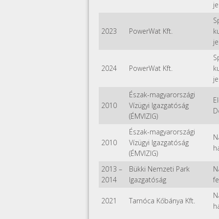
je
S
2023
PowerWat Kft.
k
je
S
2024
PowerWat Kft.
k
je
Észak-magyarországi
E
2010
Vízügyi Igazgatóság
D
(ÉMVIZIG)
Észak-magyarországi
N
2010
Vízügyi Igazgatóság
h
(ÉMVIZIG)
2013
–
Bükki Nemzeti Park
N
2014
Igazgatóság
f
N
2021
Tarnóca Kőbánya Kft.
h