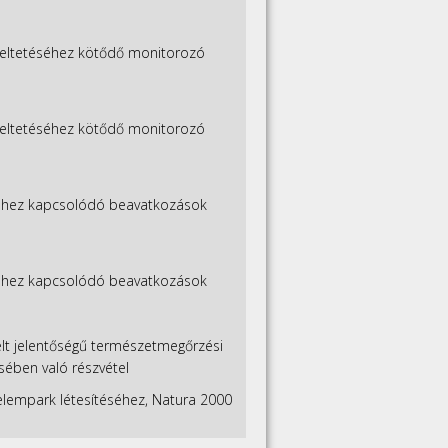
emeltetéséhez kötődő monitorozó
emeltetéséhez kötődő monitorozó
éséhez kapcsolódó beavatkozások
éséhez kapcsolódó beavatkozások
lt jelentőségű természetmegőrzési
ésében való részvétel
lempark létesítéséhez, Natura 2000