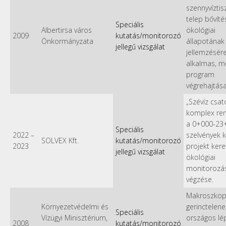
szennyvíztis
telep bővíté
Speciális
Albertirsa város
ökológiai
2009
kutatás/monitorozó
Önkormányzata
állapotának
jellegű vizsgálat
jellemzésér
alkalmas, m
program
végrehajtás
„Szévíz csat
komplex re
a 0+000-23
Speciális
2022
–
szelvények k
SOLVEX Kft.
kutatás/monitorozó
2023
projekt ker
jellegű vizsgálat
ökológiai
monitorozá
végzése.
Makroszkopi
Környezetvédelmi és
gerinctelene
Speciális
Vízügyi Minisztérium,
országos lé
2008
kutatás/monitorozó