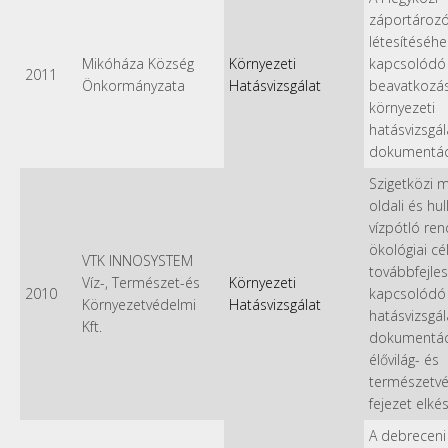
záportároz
létesítéséhe
Mikóháza Község
Környezeti
kapcsolódó
2011
Önkormányzata
Hatásvizsgálat
beavatkozá
környezeti
hatásvizsgál
dokumentác
Szigetközi 
oldali és hu
vízpótló re
ökológiai cé
VTK INNOSYSTEM
továbbfejle
Víz-, Természet-és
Környezeti
2010
kapcsolódó
Környezetvédelmi
Hatásvizsgálat
hatásvizsgál
Kft.
dokumentác
élővilág- és
természetv
fejezet elké
A debreceni