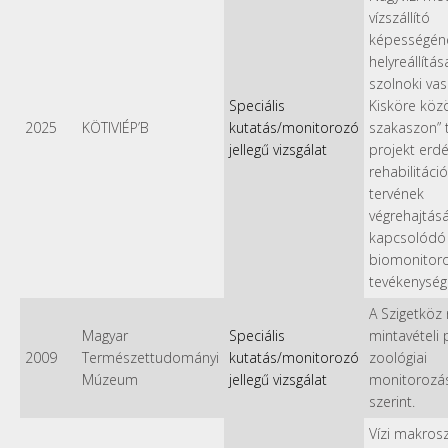
vízszállító
képességén
helyreállítás
szolnoki vas
Speciális
Kisköre közö
2025
KÖTIVIÉP’B
kutatás/monitorozó
szakaszon” 
jellegű vizsgálat
projekt erdé
rehabilitáci
tervének
végrehajtás
kapcsolódó
biomonitoro
tevékenység
A Szigetköz
Magyar
Speciális
mintavételi 
2009
Természettudományi
kutatás/monitorozó
zoológiai
Múzeum
jellegű vizsgálat
monitorozás
szerint.
Vízi makros