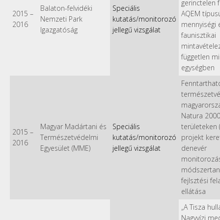
gerinctelen 
Balaton-felvidéki
Speciális
2015
–
AQEM típus
Nemzeti Park
kutatás/monitorozó
2016
mennyiségi 
Igazgatóság
jellegű vizsgálat
faunisztikai
mintavétele
független mi
egységben
Fenntarthat
természetv
magyarorszá
Natura 200
Magyar Madártani és
Speciális
területeken 
2015
–
Természetvédelmi
kutatás/monitorozó
projekt ker
2016
Egyesület (MME)
jellegű vizsgálat
denevér
monitorozás
módszertan
fejlsztési fe
ellátása
„A Tisza hul
Nagyvízi me