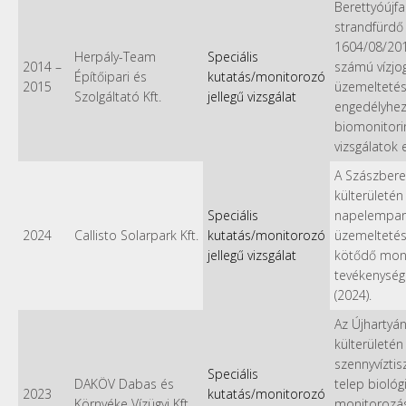
Berettyóújfa
strandfürdő
1604/08/201
Herpály-Team
Speciális
2014
–
számú vízjog
Építőipari és
kutatás/monitorozó
2015
üzemeltetés
Szolgáltató Kft.
jellegű vizsgálat
engedélyhe
biomonitori
vizsgálatok 
A Szászbere
külterületén 
Speciális
napelempar
2024
Callisto Solarpark Kft.
kutatás/monitorozó
üzemelteté
jellegű vizsgálat
kötődő mon
tevékenység
(2024).
Az Újhartyá
külterületén
szennyvíztis
Speciális
DAKÖV Dabas és
telep biológi
2023
kutatás/monitorozó
Környéke Vízügyi Kft.
monitorozása