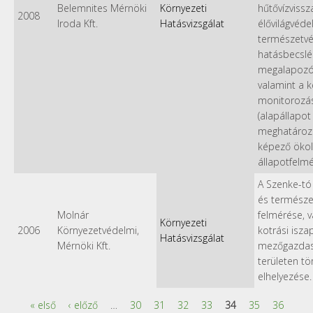
Belemnites Mérnöki
Környezeti
hűtővízviss
2008
Iroda Kft.
Hatásvizsgálat
élővilágvéde
természetv
hatásbecslé
megalapozó
valamint a 
monitorozás
(alapállapot
meghatároz
képező ökol
állapotfelmé
A Szenke-tó 
és természe
Molnár
felmérése, v
Környezeti
2006
Környezetvédelmi,
kotrási isza
Hatásvizsgálat
Mérnöki Kft.
mezőgazdas
területen tö
elhelyezése.
« első
‹ előző
…
30
31
32
33
34
35
36