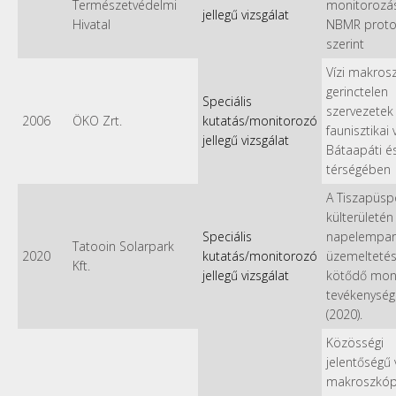
Természetvédelmi
monitorozás
jellegű vizsgálat
Hivatal
NBMR proto
szerint
Vízi makros
gerinctelen
Speciális
szervezetek
2006
ÖKO Zrt.
kutatás/monitorozó
faunisztikai 
jellegű vizsgálat
Bátaapáti é
térségében
A Tiszapüsp
külterületén 
Speciális
napelempar
Tatooin Solarpark
2020
kutatás/monitorozó
üzemelteté
Kft.
jellegű vizsgálat
kötődő mon
tevékenység
(2020).
Közösségi
jelentőségű v
makroszkóp