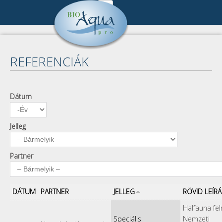
Ugrás a tartalomra
Cégünk
DSC_6267_2 JAV.jpg
Cégbemutató
Referenciák
REFERENCIÁK
Munkatársak
Összes referencia
Publikációk
Kapcsolat
Keresés
Pályázat
Dátum
Dátum
Év
Impresszum
A keresendő kulcsszavak
Kapcsolat
Adatkezelés
Jelleg
Partner
DÁTUM
PARTNER
JELLEG
RÖVID LEÍRÁ
Halfauna fe
Speciális
Nemzeti