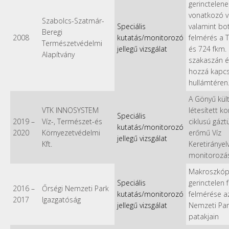
gerinctelene
vonatkozó vi
Szabolcs-Szatmár-
Speciális
valamint bot
Beregi
2008
kutatás/monitorozó
felmérés a 
Természetvédelmi
jellegű vizsgálat
és 724 fkm. 
Alapítvány
szakaszán é
hozzá kapc
hullámtéren
A Gönyű kül
VTK INNOSYSTEM
létesített k
Speciális
2019
–
Víz-, Természet-és
ciklusú gázt
kutatás/monitorozó
2020
Környezetvédelmi
erőmű Víz
jellegű vizsgálat
Kft.
Keretirányelv
monitorozá
Makroszkópi
Speciális
gerinctelen 
2016
–
Őrségi Nemzeti Park
kutatás/monitorozó
felmérése a
2017
Igazgatóság
jellegű vizsgálat
Nemzeti Par
patakjain