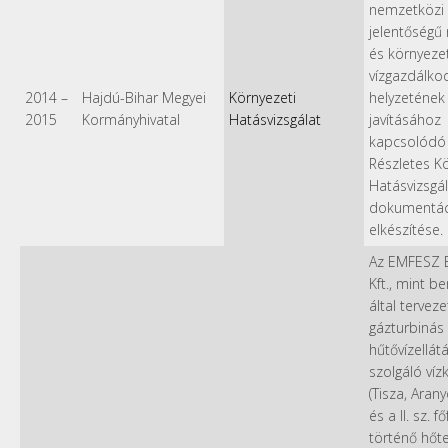
nemzetközi
jelentőségű 
és környeze
vízgazdálko
2014
–
Hajdú-Bihar Megyei
Környezeti
helyzetének
2015
Kormányhivatal
Hatásvizsgálat
javításához
kapcsolódó
Részletes K
Hatásvizsgál
dokumentác
elkészítése.
Az EMFESZ 
Kft., mint b
által terveze
gázturbinás
hűtővízellát
szolgáló vízk
(Tisza, Aran
és a II. sz. 
történő hőte