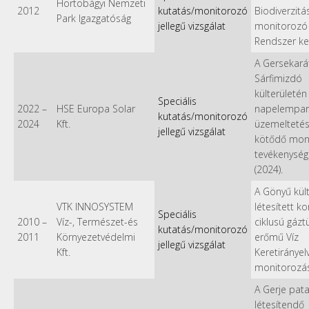
Hortobágyi Nemzeti
2012
kutatás/monitorozó
Biodiverzitá
Park Igazgatóság
jellegű vizsgálat
monitorozó
Rendszer k
A Gersekará
Sárfimizdó
külterületén 
Speciális
2022
–
HSE Europa Solar
napelempar
kutatás/monitorozó
2024
Kft.
üzemelteté
jellegű vizsgálat
kötődő mon
tevékenység
(2024).
A Gönyű kül
VTK INNOSYSTEM
létesített k
Speciális
2010
–
Víz-, Természet-és
ciklusú gázt
kutatás/monitorozó
2011
Környezetvédelmi
erőmű Víz
jellegű vizsgálat
Kft.
Keretirányelv
monitorozá
A Gerje pat
létesítendő