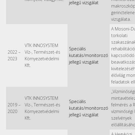
jellegű vizsgálat
makroszkóp
gerinctelene
vizsgálata.
A Mosoni-D
torkolati
szakaszának
VTK INNOSYSTEM
Speciális
rehabilitáci
2022
–
Víz-, Természet-és
kutatás/monitorozó
kapcsolódó
2023
Környezetvédelmi
jellegű vizsgálat
beavatkozá
Kft.
kivitelezésé
élővilág mo
feladatok el
„Vízminőség
VTK INNOSYSTEM
mintavétele
Speciális
2019
–
Víz-, Természet-és
felmérés a 
kutatás/monitorozó
2020
Környezetvédelmi
vízminőségi
jellegű vizsgálat
Kft.
szelvények
előállításáh
A Hegyközi