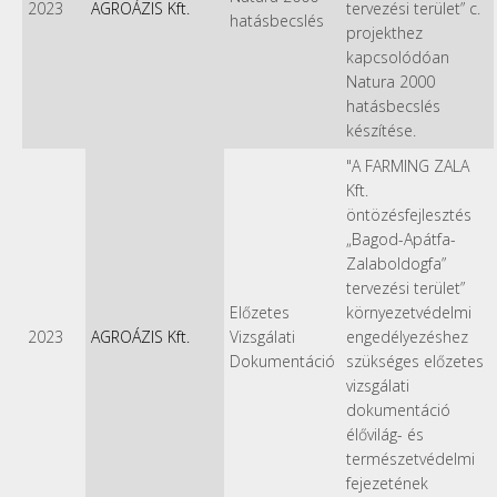
2023
AGROÁZIS Kft.
tervezési terület” c.
hatásbecslés
projekthez
kapcsolódóan
Natura 2000
hatásbecslés
készítése.
"A FARMING ZALA
Kft.
öntözésfejlesztés
„Bagod-Apátfa-
Zalaboldogfa”
tervezési terület”
Előzetes
környezetvédelmi
2023
AGROÁZIS Kft.
Vizsgálati
engedélyezéshez
Dokumentáció
szükséges előzetes
vizsgálati
dokumentáció
élővilág- és
természetvédelmi
fejezetének