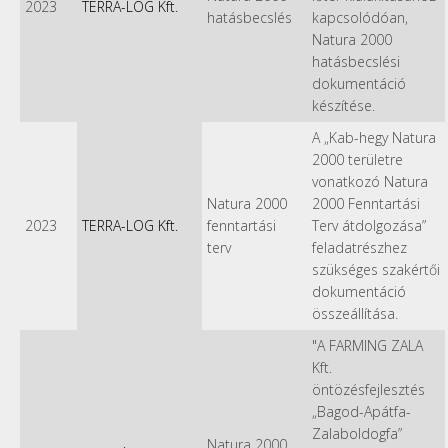
2023
TERRA-LOG Kft.
hatásbecslés
kapcsolódóan,
Natura 2000
hatásbecslési
dokumentáció
készítése.
A „Kab-hegy Natura
2000 területre
vonatkozó Natura
Natura 2000
2000 Fenntartási
2023
TERRA-LOG Kft.
fenntartási
Terv átdolgozása”
terv
feladatrészhez
szükséges szakértői
dokumentáció
összeállítása.
"A FARMING ZALA
Kft.
öntözésfejlesztés
„Bagod-Apátfa-
Zalaboldogfa”
Natura 2000