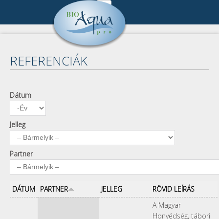
Ugrás a tartalomra
Cégünk
DSC_0351.jpg
Cégbemutató
Referenciák
REFERENCIÁK
Munkatársak
Összes referencia
Publikációk
Kapcsolat
Keresés
Pályázat
Dátum
Dátum
Év
Impresszum
A keresendő kulcsszavak
Kapcsolat
Adatkezelés
Jelleg
Partner
DÁTUM
PARTNER
JELLEG
RÖVID LEÍRÁS
A Magyar
Honvédség, tábori