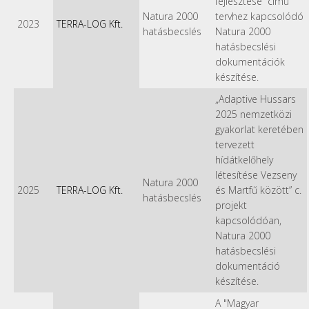
fejlesztése” című
Natura 2000
tervhez kapcsolódó
2023
TERRA-LOG Kft.
hatásbecslés
Natura 2000
hatásbecslési
dokumentációk
készítése.
„Adaptive Hussars
2025 nemzetközi
gyakorlat keretében
tervezett
hídátkelőhely
létesítése Vezseny
Natura 2000
2025
TERRA-LOG Kft.
és Martfű között” c.
hatásbecslés
projekt
kapcsolódóan,
Natura 2000
hatásbecslési
dokumentáció
készítése.
A "Magyar