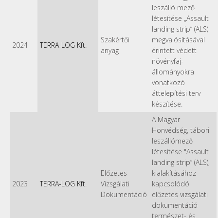
leszálló mező
létesítése „Assault
landing strip” (ALS)
Szakértői
megvalósításával
2024
TERRA-LOG Kft.
anyag
érintett védett
növényfaj-
állományokra
vonatkozó
áttelepítési terv
készítése.
A Magyar
Honvédség, tábori
leszállómező
létesítése "Assault
landing strip” (ALS),
Előzetes
kialakításához
2023
TERRA-LOG Kft.
Vizsgálati
kapcsolódó
Dokumentáció
előzetes vizsgálati
dokumentáció
természet- és