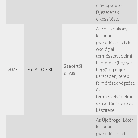
élővilágvédelmi
fejezetének
elkészítése.
A "Kelet-bakonyi
katonai
gyakorlóterületek
ökológiai-
természetvédelmi
felmérése (Baglyas-
Szakértői
2023
TERRA-LOG Kft.
hegy)" c. projekt
anyag
keretében, terepi
felmérések végzése
és
természetvédelmi
szakértői értékelés
készítése.
Az Újdörögdi Lőtér
katonai
gyakorlóterület