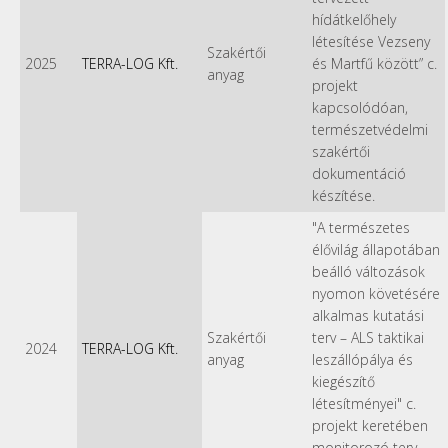
hídátkelőhely
létesítése Vezseny
Szakértői
2025
TERRA-LOG Kft.
és Martfű között” c.
anyag
projekt
kapcsolódóan,
természetvédelmi
szakértői
dokumentáció
készítése.
"A természetes
élővilág állapotában
beálló változások
nyomon követésére
alkalmas kutatási
Szakértői
terv – ALS taktikai
2024
TERRA-LOG Kft.
anyag
leszállópálya és
kiegészítő
létesítményei" c.
projekt keretében
monitorozó terv