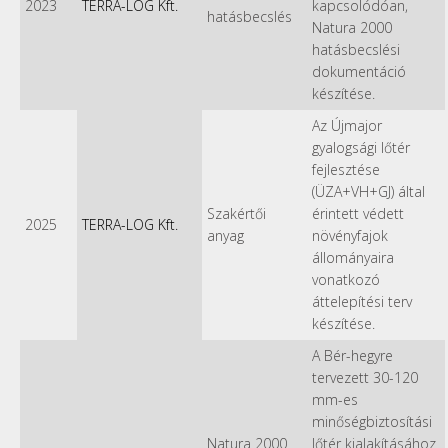
2023
TERRA-LOG Kft.
kapcsolódóan,
hatásbecslés
Natura 2000
hatásbecslési
dokumentáció
készítése.
Az Újmajor
gyalogsági lőtér
fejlesztése
(ÜZA+VH+GJ) által
Szakértői
érintett védett
2025
TERRA-LOG Kft.
anyag
növényfajok
állományaira
vonatkozó
áttelepítési terv
készítése.
A Bér-hegyre
tervezett 30-120
mm-es
minőségbiztosítási
Natura 2000
lőtér kialakításához