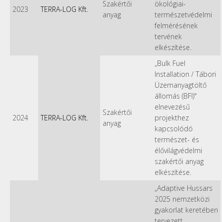
Szakértői
ökológiai-
2023
TERRA-LOG Kft.
anyag
természetvédelmi
felmérésének
tervének
elkészítése.
„Bulk Fuel
Installation / Tábori
Üzemanyagtöltő
állomás (BFI)"
elnevezésű
Szakértői
2024
TERRA-LOG Kft.
projekthez
anyag
kapcsolódó
természet- és
élővilágvédelmi
szakértői anyag
elkészítése.
„Adaptive Hussars
2025 nemzetközi
gyakorlat keretében
tervezett