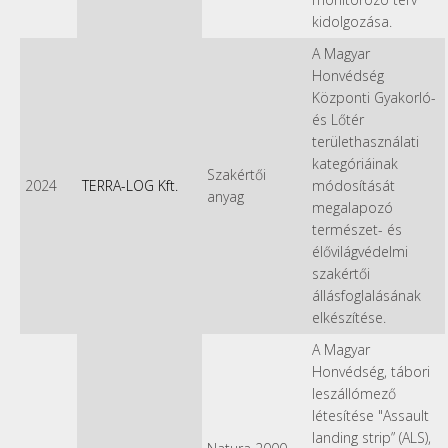
kidolgozása.
A Magyar
Honvédség
Központi Gyakorló-
és Lőtér
területhasználati
kategóriáinak
Szakértői
2024
TERRA-LOG Kft.
módosítását
anyag
megalapozó
természet- és
élővilágvédelmi
szakértői
állásfoglalásának
elkészítése.
A Magyar
Honvédség, tábori
leszállómező
létesítése "Assault
landing strip” (ALS),