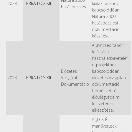
Natura 2000
2023
TERRA-LOG Kft.
kialakításához
hatásbecslés
kapcsolódóan,
Natura 2000
hatásbecslési
dokumentáció
készítése.
A „Kincses-tábor
felújítása,
használatbavétele”
c. projekthez
Előzetes
kapcsolódóan,
2023
TERRA-LOG Kft.
Vizsgálati
előzetes vizsgálati
Dokumentáció
dokumentáció
természet- és
élővilágvédelmi
fejezetének
elkészítése.
A „D-K-É
manőverutak