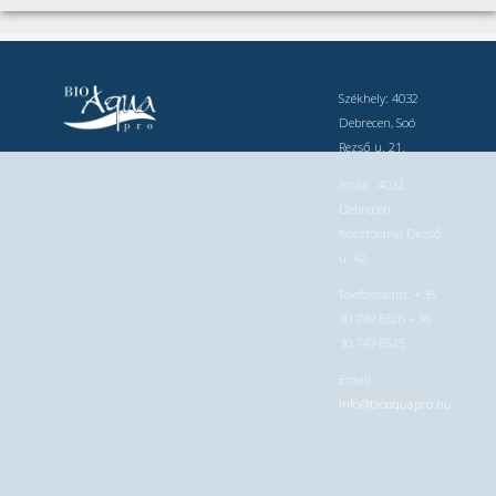
Székhely: 4032
Debrecen, Soó
Rezső u. 21.
Iroda: 4032
Debrecen,
Kosztolányi Dezső
u. 42.
Telefonszám: +36
30 749 8526 +36
30 749 8525
Email:
info@bioaquapro.hu