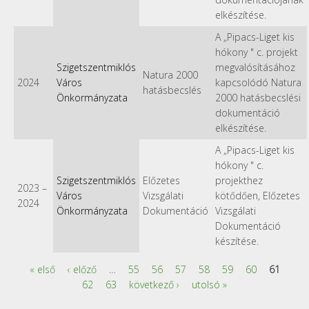
elkészítése.
A „Pipacs-Liget kis
hókony " c. projekt
Szigetszentmiklós
megvalósításához
Natura 2000
2024
Város
kapcsolódó Natura
hatásbecslés
Önkormányzata
2000 hatásbecslési
dokumentáció
elkészítése.
A „Pipacs-Liget kis
hókony " c.
Szigetszentmiklós
Előzetes
projekthez
2023
–
Város
Vizsgálati
kötődően, Előzetes
2024
Önkormányzata
Dokumentáció
Vizsgálati
Dokumentáció
készítése.
« első
‹ előző
…
55
56
57
58
59
60
61
Oldalak
62
63
következő ›
utolsó »