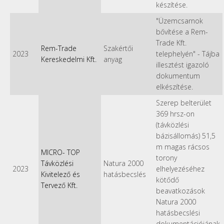
készítése.
"Üzemcsarnok
bővítése a Rem-
Trade Kft.
Rem-Trade
Szakértői
2023
telephelyén" - Tájba
Kereskedelmi Kft.
anyag
illesztést igazoló
dokumentum
elkészítése.
Szerep belterület
369 hrsz-on
(távközlési
bázisállomás) 51,5
m magas rácsos
MICRO- TOP
torony
Távközlési
Natura 2000
2023
elhelyezéséhez
Kivitelező és
hatásbecslés
kötődő
Tervező Kft.
beavatkozások
Natura 2000
hatásbecslési
dokumentációjának