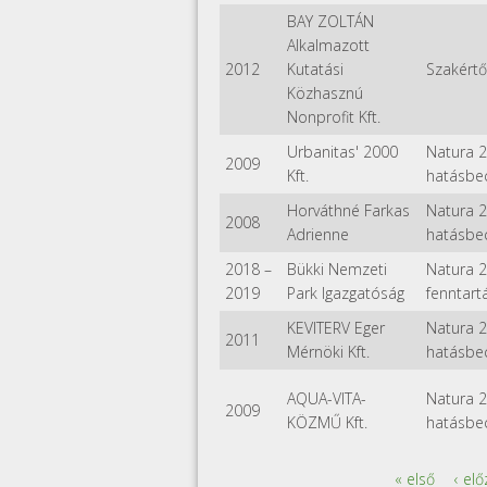
BAY ZOLTÁN
Alkalmazott
2012
Kutatási
Szakértő
Közhasznú
Nonprofit Kft.
Urbanitas' 2000
Natura 
2009
Kft.
hatásbe
Horváthné Farkas
Natura 
2008
Adrienne
hatásbe
2018
–
Bükki Nemzeti
Natura 
2019
Park Igazgatóság
fenntartá
KEVITERV Eger
Natura 
2011
Mérnöki Kft.
hatásbe
AQUA-VITA-
Natura 
2009
KÖZMŰ Kft.
hatásbe
« első
‹ elő