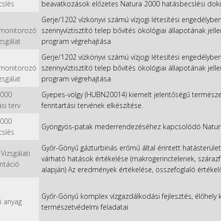
cslés
beavatkozások előzetes Natura 2000 hatásbecslési dok
Gerje/1202 vízkönyvi számú vízjogi létesítési engedélyben
/monitorozó
szennyvíztisztító telep bővítés ökológiai állapotának je
izsgálat
program végrehajtása
Gerje/1202 vízkönyvi számú vízjogi létesítési engedélyben
/monitorozó
szennyvíztisztító telep bővítés ökológiai állapotának je
izsgálat
program végrehajtása
2000
Gyepes-völgy (HUBN20014) kiemelt jelentőségű természe
si terv
fenntartási tervének elkészítése.
2000
Gyöngyös-patak mederrendezéséhez kapcsolódó Natura
cslés
Győr-Gönyű gázturbinás erőmű által érintett hatásterület
Vizsgálati
várható hatások értékelése (makrogerinctelenek, szára
táció
alapján) Az eredmények értékelése, összefoglaló értékelő
Győr-Gönyű komplex vízgazdálkodási fejlesztés, élőhely k
i anyag
természetvédelmi feladatai