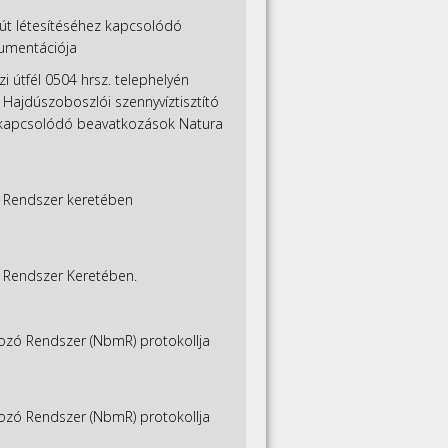
őút létesítéséhez kapcsolódó
umentációja
i útfél 0504 hrsz. telephelyén
a Hajdúszoboszlói szennyvíztisztító
z kapcsolódó beavatkozások Natura
ó Rendszer keretében
 Rendszer Keretében.
rozó Rendszer (NbmR) protokollja
rozó Rendszer (NbmR) protokollja