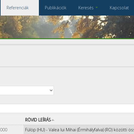
Referenciák
Publikációk
Keresés
Kapcsolat
Összes referencia
A keresendő kulcsszavak
RÖVID LEÍRÁS
2000
Fülöp (HU) - Valea lui Mihai (Érmihályfalva) (RO) közötti