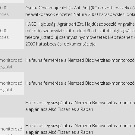
2000
Gyula-Dénesmajor (HU) - Ant (Ant) (RO) közötti összeköt
cslés
beavatkozások előzetes Natura 2000 hatásbecslési dok
HAGE Hajdúsági Agráripari Zrt. Hajdúszoboszló Angyalház
2000
működő szennyvíztisztító teleptől a tisztított hígtrágyát 
cslés
telepre juttató új szennyvíz-nyomóvezeték kiépítéséhe
2000 hatásbecslési dokumentációja
/monitorozó
Halfauna felmérése a Nemzeti Biodiverzitás-monitoroz
izsgálat
/monitorozó
Halfauna felmérése a Nemzeti Biodiverzitás-monitorozó
izsgálat
Halközösség vizsgálata a Nemzeti Biodiverzitás-monito
alapján asz Alsó-Tiszán és a Rábán
Halközösség vizsgálata a Nemzeti Biodiverzitás-monito
/monitorozó
alapján asz Alsó-Tiszán és a Rábán