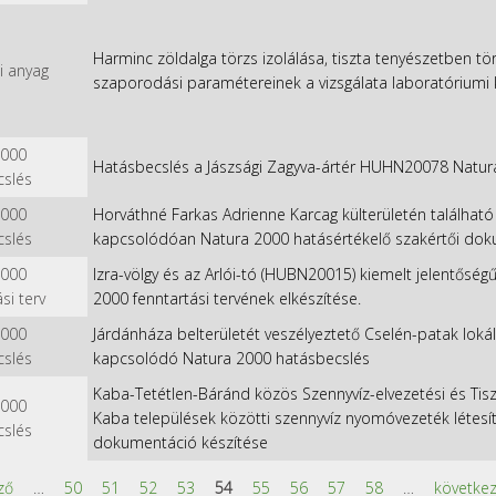
Harminc zöldalga törzs izolálása, tiszta tenyészetben tö
i anyag
szaporodási paramétereinek a vizsgálata laboratóriumi
2000
Hatásbecslés a Jászsági Zagyva-ártér HUHN20078 Natura
cslés
2000
Horváthné Farkas Adrienne Karcag külterületén található
cslés
kapcsolódóan Natura 2000 hatásértékelő szakértői doku
2000
Izra-völgy és az Arlói-tó (HUBN20015) kiemelt jelentősé
si terv
2000 fenntartási tervének elkészítése.
2000
Járdánháza belterületét veszélyeztető Cselén-patak lokáli
cslés
kapcsolódó Natura 2000 hatásbecslés
Kaba-Tetétlen-Báránd közös Szennyvíz-elvezetési és Tis
2000
Kaba települések közötti szennyvíz nyomóvezeték létes
cslés
dokumentáció készítése
ző
…
50
51
52
53
54
55
56
57
58
…
következ