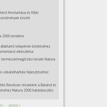
rténő fenntartása és főbb
 körülmények között
 2000 területre
 állattartó telepének bővítéséhez
mentáció elkészítése.
gű természetmegőrzési terület Natura
s vízkárelhárítási fejlesztéséhez
ztító Rendszer részeként a Báránd és
ítéséhez Natura 2000 hatásbecslési
ő ›
utolsó »