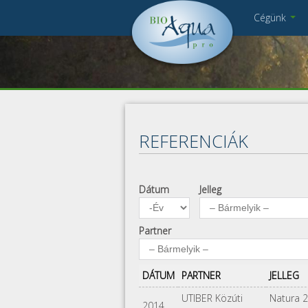
Ugrás a tartalomra
Cégünk
Cégbemutató
Sajo_CSR.JPG
Munkatársak
Kapcsolat
Pályázat
Impresszum
REFERENCIÁK
Adatkezelés
Dátum
Jelleg
Dátum
Év
Partner
DÁTUM
PARTNER
JELLEG
UTIBER Közúti
Natura 
2014