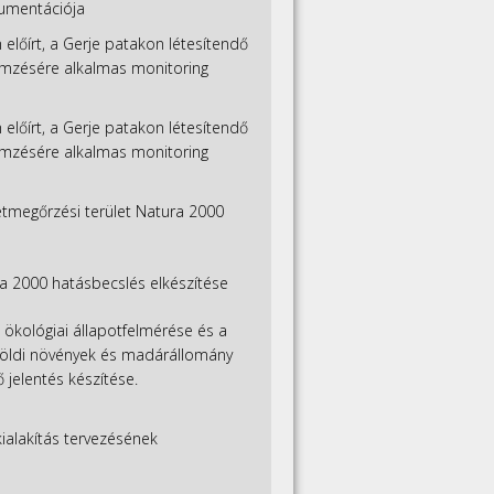
umentációja
 előírt, a Gerje patakon létesítendő
llemzésére alkalmas monitoring
 előírt, a Gerje patakon létesítendő
llemzésére alkalmas monitoring
tmegőrzési terület Natura 2000
 2000 hatásbecslés elkészítése
 ökológiai állapotfelmérése és a
zföldi növények és madárállomány
 jelentés készítése.
ialakítás tervezésének