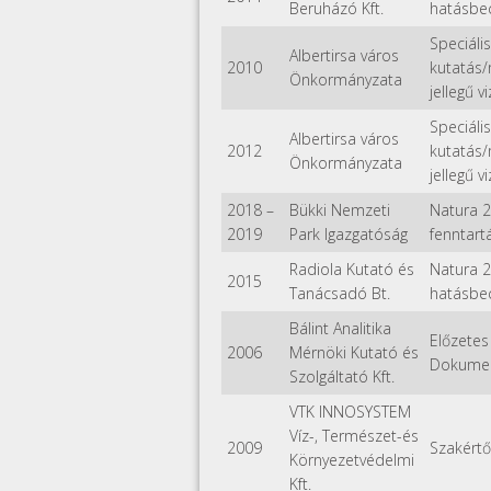
Beruházó Kft.
hatásbe
Speciális
Albertirsa város
2010
kutatás
Önkormányzata
jellegű v
Speciális
Albertirsa város
2012
kutatás
Önkormányzata
jellegű v
2018
–
Bükki Nemzeti
Natura 
2019
Park Igazgatóság
fenntartá
Radiola Kutató és
Natura 
2015
Tanácsadó Bt.
hatásbe
Bálint Analitika
Előzetes 
2006
Mérnöki Kutató és
Dokumen
Szolgáltató Kft.
VTK INNOSYSTEM
Víz-, Természet-és
2009
Szakértő
Környezetvédelmi
Kft.