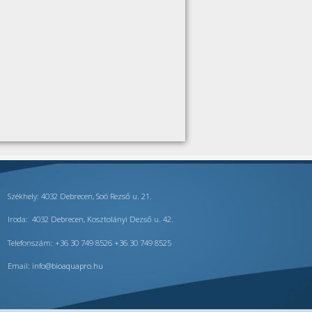
Székhely: 4032 Debrecen, Soó Rezső u. 21.
Iroda: 4032 Debrecen, Kosztolányi Dezső u. 42.
Telefonszám: +36 30 749 8526 +36 30 749 8525
Email:
info@bioaquapro.hu