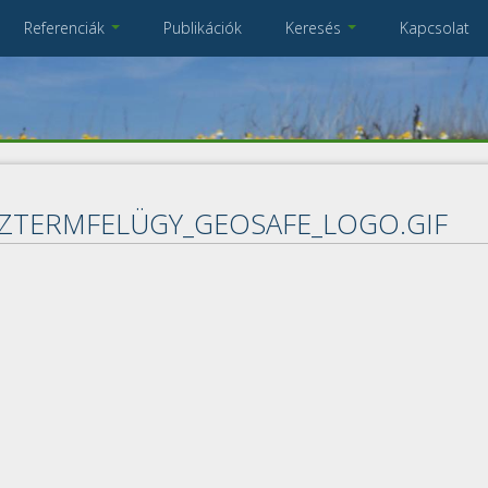
Referenciák
Publikációk
Keresés
Kapcsolat
Összes referencia
A keresendő kulcsszavak
IZTERMFELÜGY_GEOSAFE_LOGO.GIF