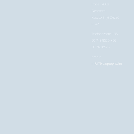
Iroda: 4032
Debrecen,
Kosztolányi Dezső
u. 42.
Telefonszám: +36
30 749 8526 +36
30 749 8525
Email:
info@bioaquapro.hu