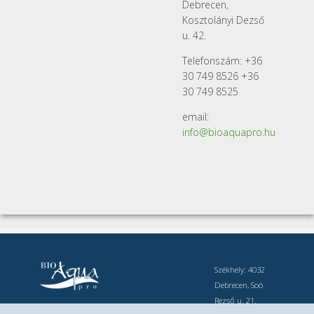
Debrecen,
Kosztolányi Dezső
u. 42.
Telefonszám: +36
30 749 8526 +36
30 749 8525
email:
info@bioaquapro.hu
Székhely: 4032
Debrecen, Soó
Rezső u. 21.