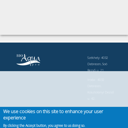
Székhely: 4032
Debrecen, Soó
Rezső u. 21.
Iroda: 4032
Debrecen,
Kosztolányi Dezső
u. 42.
Telefonszám: +36
We use cookies on this site to enhance your user
30 749 8526 +36
experience
30 749 8525
By clicking the Accept button, you agree to us doing so.