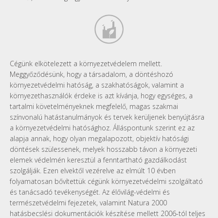
gyar-ikon2.png
Cégünk elkötelezett a környezetvédelem mellett.
Meggyőződésünk, hogy a társadalom, a döntéshozó
környezetvédelmi hatóság, a szakhatóságok, valamint a
környezethasználók érdeke is azt kívánja, hogy egységes, a
tartalmi követelményeknek megfelelő, magas szakmai
színvonalú hatástanulmányok és tervek kerüljenek benyújtásra
a környezetvédelmi hatósághoz. Álláspontunk szerint ez az
alapja annak, hogy olyan megalapozott, objektív hatósági
döntések szülessenek, melyek hosszabb távon a környezeti
elemek védelmén keresztül a fenntartható gazdálkodást
szolgálják. Ezen elvektől vezérelve az elmúlt 10 évben
folyamatosan bővítettük cégünk környezetvédelmi szolgáltató
és tanácsadó tevékenységét. Az élővilág-védelmi és
természetvédelmi fejezetek, valamint Natura 2000
hatásbecslési dokumentációk készítése mellett 2006-tól teljes