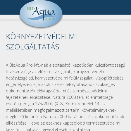
Ugrás a tartalomra
Cégünk
DSC_1044.jpg
DSC_0988.jpg
Cégbemutató
Referenciák
KÖRNYEZETVÉDELMI
Munkatársak
Összes referencia
Publikációk
SZOLGÁLTATÁS
Kapcsolat
Keresés
Pályázat
Impresszum
A BioAqua Pro Kft.-nek alapításától kezdődően kulcsfontosságú
A keresendő kulcsszavak
Kapcsolat
tevékenysége az előzetes vizsgálati, környezetvédelmi
Adatkezelés
hatásvizsgálati, környezetvédelmi felülvizsgálati, vízjogi létesítési
engedélyezési eljárások sikeres lefolytatásához szükséges
dokumentációk élővilág-védelmi és természetvédelmi
fejezeteinek elkészítése. Natura 2000 terület érintettsége
esetén pedig a 275/2004. (X. 8.) Korm. rendelet 14. sz.
mellékletében megfogalmazott tartalmi követelményeknek
megfelelő különálló Natura 2000 hatásbecslési dokumentációk
elkészítése, illetve az ezekhez kapcsolódó természetvédelmi
kezelői, ill. hatósági egyeztetések lefolytatása.