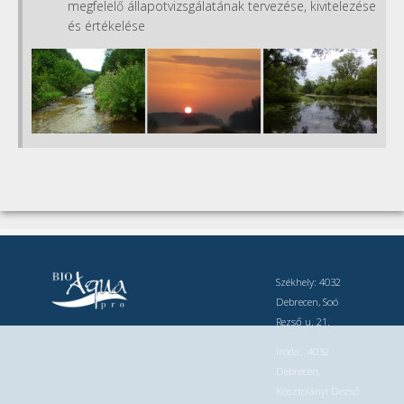
megfelelő állapotvizsgálatának tervezése, kivitelezése
és értékelése
kornyved-01.png
Székhely: 4032
Debrecen, Soó
Rezső u. 21.
Iroda: 4032
Debrecen,
Kosztolányi Dezső