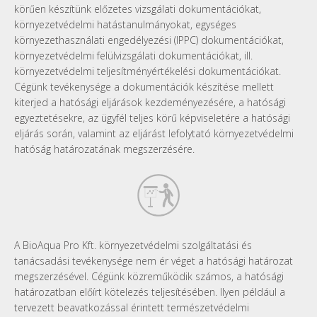
körűen készítünk előzetes vizsgálati dokumentációkat,
környezetvédelmi hatástanulmányokat, egységes
környezethasználati engedélyezési (IPPC) dokumentációkat,
környezetvédelmi felülvizsgálati dokumentációkat, ill.
környezetvédelmi teljesítményértékelési dokumentációkat.
Cégünk tevékenysége a dokumentációk készítése mellett
kiterjed a hatósági eljárások kezdeményezésére, a hatósági
egyeztetésekre, az ügyfél teljes körű képviseletére a hatósági
eljárás során, valamint az eljárást lefolytató környezetvédelmi
hatóság határozatának megszerzésére.
hatastanulmany-
ikon2.png
A BioAqua Pro Kft. környezetvédelmi szolgáltatási és
tanácsadási tevékenysége nem ér véget a hatósági határozat
megszerzésével. Cégünk közreműködik számos, a hatósági
határozatban előírt kötelezés teljesítésében. Ilyen például a
tervezett beavatkozással érintett természetvédelmi