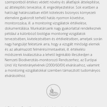
szempontból értékes védett növény és állatfajok áttelepítése,
az áttelepítés tervezése, ill. engedélyeztetése. Sok esetben a
hatósági határozatban előírt kötelezés bizonyos környezeti
elemekre gyakorolt terhelő hatás nyomon követése,
monitorozása, ill. a monitoring vizsgálatok értékelése,
dokumentálása. Munkatársaink nagy gyakorlattal rendelkeznek
például a különböző biológiai monitoring vizsgálatok
tervezésében, kivitelezésében és értékelésében, amelyek során
nagy hangsúlyt fektetünk arra, hogy a vizsgált minőségi elemek
és az alkalmazott felmérési/mintavételi, ill. értékelési
módszerek kiválasztása a lehető leginkább illeszkedjen a
Nemzeti Biodiverzitás-monitorozó Rendszerhez, az Európai
Unió Víz Keretirányelvének (2000/60/EK) elvárásaihoz, valamint
a monitoring vizsgálatokkal szemben támasztott tudományos
elvárásokhoz.
levelvizes-
ikon2.png