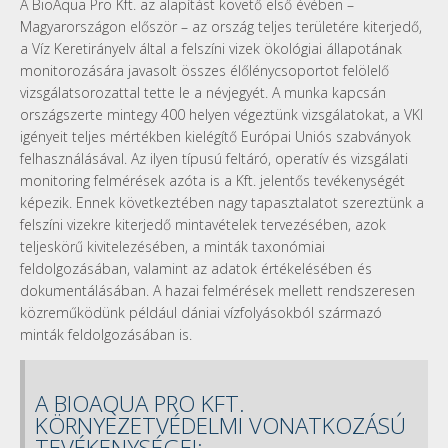
A BioAqua Pro Kft. az alapítást követő első évében –
Magyarországon először – az ország teljes területére kiterjedő,
a Víz Keretirányelv által a felszíni vizek ökológiai állapotának
monitorozására javasolt összes élőlénycsoportot felölelő
vizsgálatsorozattal tette le a névjegyét. A munka kapcsán
országszerte mintegy 400 helyen végeztünk vizsgálatokat, a VKI
igényeit teljes mértékben kielégítő Európai Uniós szabványok
felhasználásával. Az ilyen típusú feltáró, operatív és vizsgálati
monitoring felmérések azóta is a Kft. jelentős tevékenységét
képezik. Ennek következtében nagy tapasztalatot szereztünk a
felszíni vizekre kiterjedő mintavételek tervezésében, azok
teljeskörű kivitelezésében, a minták taxonómiai
feldolgozásában, valamint az adatok értékelésében és
dokumentálásában. A hazai felmérések mellett rendszeresen
közreműködünk például dániai vízfolyásokból származó
minták feldolgozásában is.
A BIOAQUA PRO KFT.
KÖRNYEZETVÉDELMI VONATKOZÁSÚ
TEVÉKENYSÉGEI: