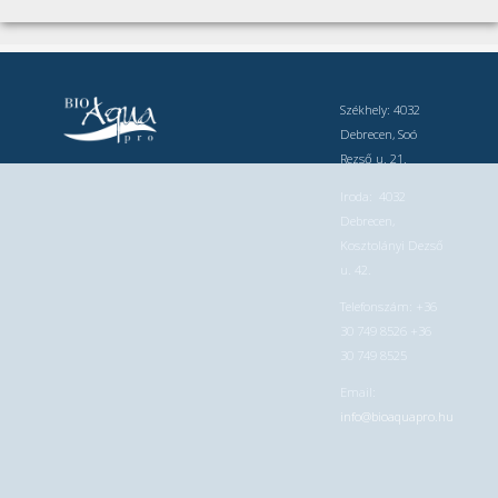
Székhely: 4032
Debrecen, Soó
Rezső u. 21.
Iroda: 4032
Debrecen,
Kosztolányi Dezső
u. 42.
Telefonszám: +36
30 749 8526 +36
30 749 8525
Email:
info@bioaquapro.hu