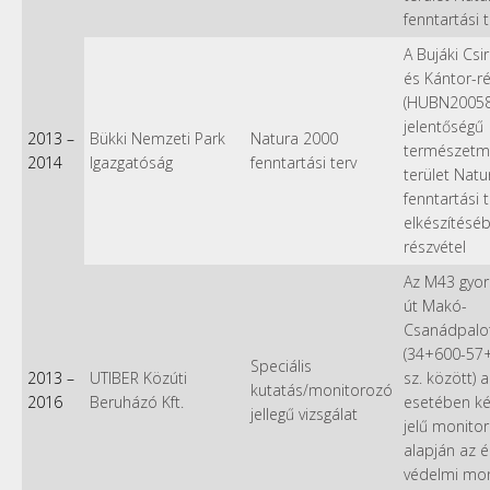
fenntartási 
A Bujáki Csi
és Kántor-ré
(HUBN20058)
jelentőségű
2013
–
Bükki Nemzeti Park
Natura 2000
természetm
2014
Igazgatóság
fenntartási terv
terület Nat
fenntartási 
elkészítésé
részvétel
Az M43 gyor
út Makó-
Csanádpalo
(34+600-57
Speciális
2013
–
UTIBER Közúti
sz. között) 
kutatás/monitorozó
2016
Beruházó Kft.
esetében ké
jellegű vizsgálat
jelű monitor
alapján az é
védelmi mon