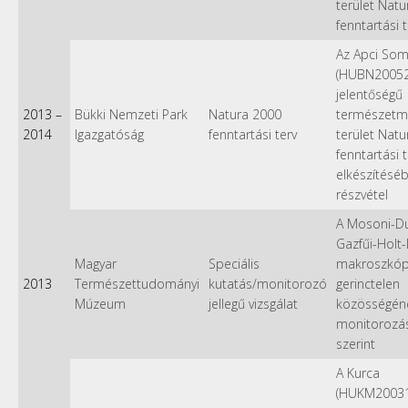
terület Nat
fenntartási 
Az Apci Som
(HUBN20052
jelentőségű
2013
–
Bükki Nemzeti Park
Natura 2000
természetm
2014
Igazgatóság
fenntartási terv
terület Nat
fenntartási 
elkészítésé
részvétel
A Mosoni-D
Gazfűi-Holt-
Magyar
Speciális
makroszkóp
2013
Természettudományi
kutatás/monitorozó
gerinctelen
Múzeum
jellegű vizsgálat
közösségén
monitorozás
szerint
A Kurca
(HUKM20031