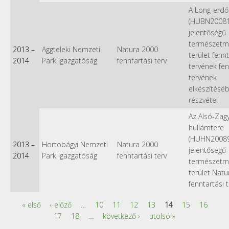
A Long-erdő
(HUBN20081)
jelentőségű
természetm
2013
–
Aggteleki Nemzeti
Natura 2000
terület fennt
2014
Park Igazgatóság
fenntartási terv
tervének fen
tervének
elkészítésé
részvétel
Az Alsó-Zag
hullámtere
(HUHN20089
2013
–
Hortobágyi Nemzeti
Natura 2000
jelentőségű
2014
Park Igazgatóság
fenntartási terv
természetm
terület Nat
fenntartási 
« első
‹ előző
…
10
11
12
13
14
15
16
Oldalak
17
18
…
következő ›
utolsó »