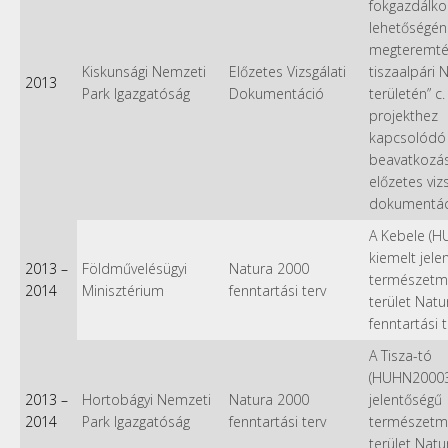
fokgazdálk
lehetőségén
megteremté
Kiskunsági Nemzeti
Előzetes Vizsgálati
tiszaalpári 
2013
Park Igazgatóság
Dokumentáció
területén” c.
projekthez
kapcsolódó
beavatkozá
előzetes vizs
dokumentác
A Kebele (H
kiemelt jele
2013
–
Földművelésügyi
Natura 2000
természetm
2014
Minisztérium
fenntartási terv
terület Nat
fenntartási 
A Tisza-tó
(HUHN20003
2013
–
Hortobágyi Nemzeti
Natura 2000
jelentőségű
2014
Park Igazgatóság
fenntartási terv
természetm
terület Nat