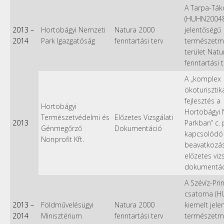
A Tarpa-Ták
(HUHN20048
2013
–
Hortobágyi Nemzeti
Natura 2000
jelentőségű
2014
Park Igazgatóság
fenntartási terv
természetm
terület Nat
fenntartási 
A „komplex
ökoturisztik
fejlesztés a
Hortobágyi
Hortobágyi 
Természetvédelmi és
Előzetes Vizsgálati
2013
Parkban” c. 
Génmegőrző
Dokumentáció
kapcsolódó
Nonprofit Kft.
beavatkozá
előzetes vizs
dokumentác
A Szévíz-Prin
csatorna (H
2013
–
Földművelésügyi
Natura 2000
kiemelt jele
2014
Minisztérium
fenntartási terv
természetm