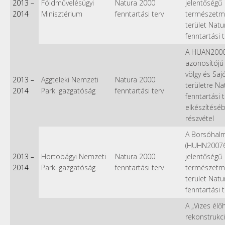
2013
–
Földművelésügyi
Natura 2000
jelentőségű
2014
Minisztérium
fenntartási terv
természetm
terület Nat
fenntartási 
A HUAN200
azonosítójú
völgy és Saj
2013
–
Aggteleki Nemzeti
Natura 2000
területre N
2014
Park Igazgatóság
fenntartási terv
fenntartási t
elkészítésé
részvétel
A Borsóhalm
(HUHN20076
2013
–
Hortobágyi Nemzeti
Natura 2000
jelentőségű
2014
Park Igazgatóság
fenntartási terv
természetm
terület Nat
fenntartási 
A „Vizes élő
rekonstrukci