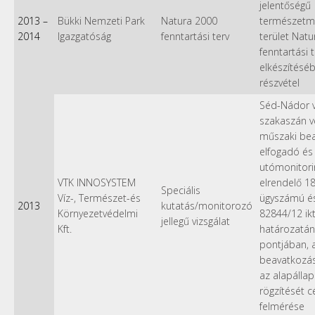
jelentőségű
2013
–
Bükki Nemzeti Park
Natura 2000
természetm
2014
Igazgatóság
fenntartási terv
terület Nat
fenntartási 
elkészítésé
részvétel
Séd-Nádor ví
szakaszán v
műszaki be
elfogadó és
utómonitori
VTK INNOSYSTEM
elrendelő 1
Speciális
Víz-, Természet-és
ügyszámú é
2013
kutatás/monitorozó
Környezetvédelmi
82844/12 i
jellegű vizsgálat
Kft.
határozatán
pontjában, 
beavatkozás
az alapállap
rögzítését c
felmérése