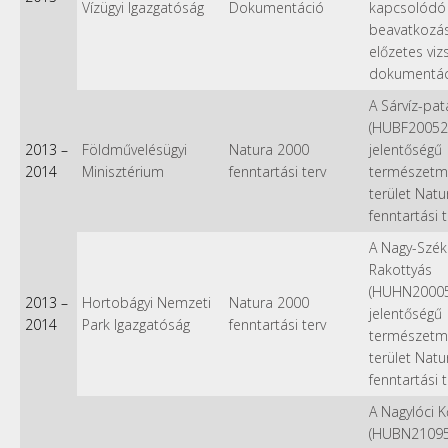
Vízügyi Igazgatóság
Dokumentáció
kapcsolódó
beavatkozá
előzetes vizs
dokumentác
A Sárvíz-pa
(HUBF20052)
2013
–
Földművelésügyi
Natura 2000
jelentőségű
2014
Minisztérium
fenntartási terv
természetm
terület Nat
fenntartási 
A Nagy-Szék
Rakottyás
(HUHN20005
2013
–
Hortobágyi Nemzeti
Natura 2000
jelentőségű
2014
Park Igazgatóság
fenntartási terv
természetm
terület Nat
fenntartási 
A Nagylóci 
(HUBN21095)