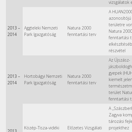
vizsgálatok 
A HUAN200
azonosítójú 
területre v
2013
–
Aggteleki Nemzeti
Natura 2000
Natura 200
2014
Park Igazgatóság
fenntartási terv
fenntartási t
elkészítésé
részvétel
Az Újszász-
jászboldogh
gyepek (HU
2013
–
Hortobágyi Nemzeti
Natura 2000
kiemelt jele
2014
Park Igazgatóság
fenntartási terv
természetm
terület Nat
fenntartási 
A „Szászberk
Zagyva kom
tározási fejl
Közép-Tisza-vidéki
Előzetes Vizsgálati
projekthez
2013