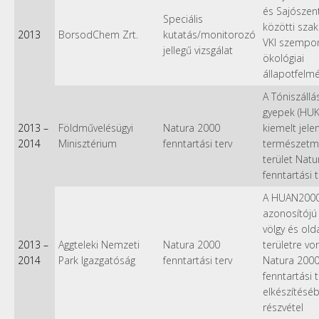
és Sajószen
Speciális
közötti sza
2013
BorsodChem Zrt.
kutatás/monitorozó
VKI szempo
jellegű vizsgálat
ökológiai
állapotfelm
A Tóniszállá
gyepek (HU
2013
–
Földművelésügyi
Natura 2000
kiemelt jele
2014
Minisztérium
fenntartási terv
természetm
terület Nat
fenntartási 
A HUAN200
azonosítójú
völgy és old
2013
–
Aggteleki Nemzeti
Natura 2000
területre v
2014
Park Igazgatóság
fenntartási terv
Natura 200
fenntartási t
elkészítésé
részvétel