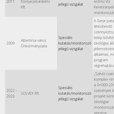
2011
Környezetvédelmi
erőmű Víz
jellegű vizsgálat
Kft.
Keretirányelv
monitorozá
A Gerje pat
létesítendő
szennyvíztis
Speciális
telep bővíté
Albertirsa város
2009
kutatás/monitorozó
ökológiai ál
Önkormányzata
jellegű vizsgálat
jellemzésér
alkalmas, m
program
végrehajtás
„Szévíz csat
komplex re
a 0+000-23
Speciális
2022
–
szelvények k
SOLVEX Kft.
kutatás/monitorozó
2023
projekt ker
jellegű vizsgálat
ökológiai
monitorozá
végzése.