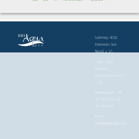
Székhely: 4032
Debrecen, Soó
Rezső u. 21.
Iroda: 4032
Debrecen,
Kosztolányi Dezső
u. 42.
Telefonszám: +36
30 749 8526 +36
30 749 8525
Email:
info@bioaquapro.hu