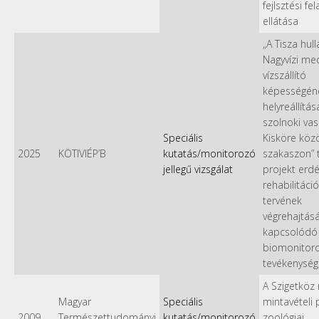
fejlsztési fe
ellátása
„A Tisza hul
Nagyvízi me
vízszállító
képességén
helyreállítás
szolnoki vas
Speciális
Kisköre közö
2025
KÖTIVIÉP’B
kutatás/monitorozó
szakaszon” 
jellegű vizsgálat
projekt erdé
rehabilitáci
tervének
végrehajtás
kapcsolódó
biomonitoro
tevékenység
A Szigetköz
Magyar
Speciális
mintavételi 
2009
Természettudományi
kutatás/monitorozó
zoológiai