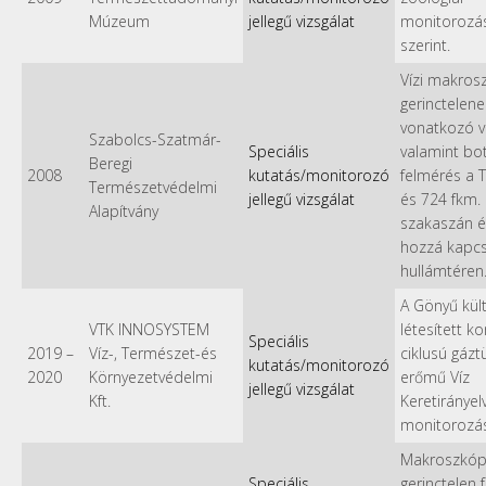
Múzeum
jellegű vizsgálat
monitorozás
szerint.
Vízi makros
gerinctelene
vonatkozó vi
Szabolcs-Szatmár-
Speciális
valamint bot
Beregi
2008
kutatás/monitorozó
felmérés a 
Természetvédelmi
jellegű vizsgálat
és 724 fkm. 
Alapítvány
szakaszán é
hozzá kapc
hullámtéren
A Gönyű kül
VTK INNOSYSTEM
létesített k
Speciális
2019
–
Víz-, Természet-és
ciklusú gázt
kutatás/monitorozó
2020
Környezetvédelmi
erőmű Víz
jellegű vizsgálat
Kft.
Keretirányelv
monitorozá
Makroszkópi
Speciális
gerinctelen 