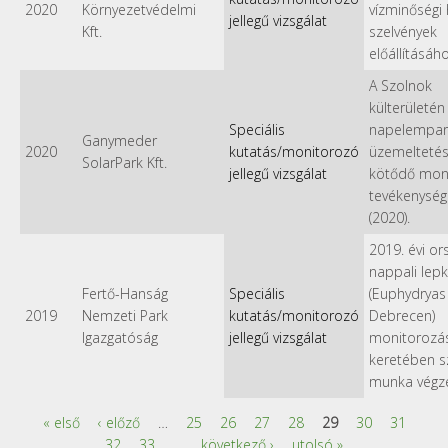
2020
Környezetvédelmi
vízminőségi
jellegű vizsgálat
Kft.
szelvények
előállításáh
A Szolnok
külterületén 
Speciális
napelempar
Ganymeder
2020
kutatás/monitorozó
üzemelteté
SolarPark Kft.
jellegű vizsgálat
kötődő mon
tevékenység
(2020).
2019. évi o
nappali lep
Fertő-Hanság
Speciális
(Euphydryas
2019
Nemzeti Park
kutatás/monitorozó
Debrecen)
Igazgatóság
jellegű vizsgálat
monitorozá
keretében s
munka végz
« első
‹ előző
…
25
26
27
28
29
30
31
Oldalak
32
33
…
következő ›
utolsó »