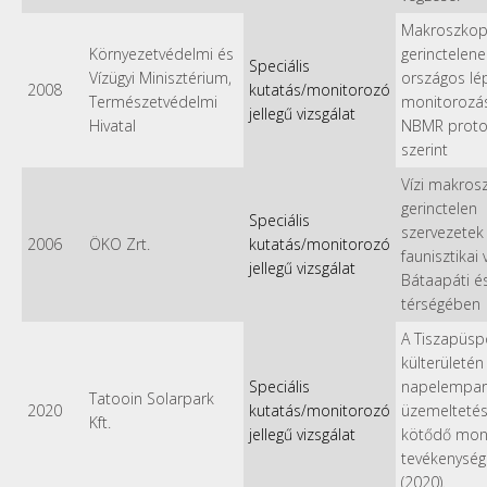
Makroszkopi
Környezetvédelmi és
gerinctelene
Speciális
Vízügyi Minisztérium,
országos lé
2008
kutatás/monitorozó
Természetvédelmi
monitorozás
jellegű vizsgálat
Hivatal
NBMR proto
szerint
Vízi makros
gerinctelen
Speciális
szervezetek
2006
ÖKO Zrt.
kutatás/monitorozó
faunisztikai 
jellegű vizsgálat
Bátaapáti é
térségében
A Tiszapüsp
külterületén 
Speciális
napelempar
Tatooin Solarpark
2020
kutatás/monitorozó
üzemelteté
Kft.
jellegű vizsgálat
kötődő mon
tevékenység
(2020).