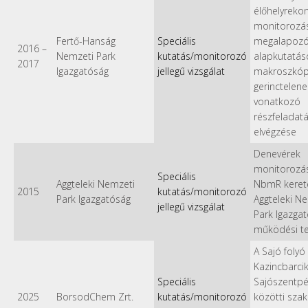
élőhelyreko
monitorozá
Fertő-Hanság
Speciális
megalapoz
2016
–
Nemzeti Park
kutatás/monitorozó
alapkutatás
2017
Igazgatóság
jellegű vizsgálat
makroszkópi
gerinctelene
vonatkozó
részfeladat
elvégzése
Denevérek
monitorozá
Speciális
Aggteleki Nemzeti
NbmR keret
2015
kutatás/monitorozó
Park Igazgatóság
Aggteleki N
jellegű vizsgálat
Park Igazga
működési te
A Sajó folyó
Kazincbarcik
Speciális
Sajószentpé
2025
BorsodChem Zrt.
kutatás/monitorozó
közötti sza