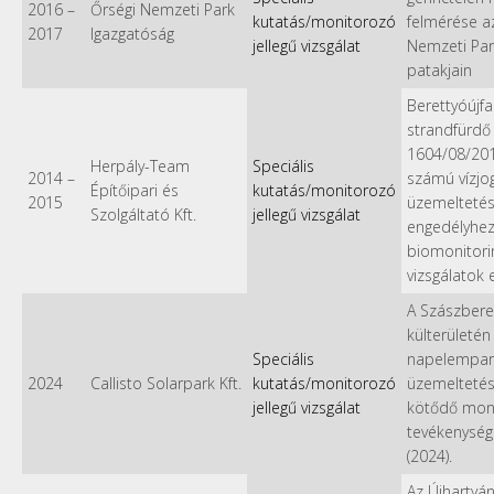
2016
–
Őrségi Nemzeti Park
kutatás/monitorozó
felmérése a
2017
Igazgatóság
jellegű vizsgálat
Nemzeti Par
patakjain
Berettyóújfa
strandfürdő
1604/08/201
Herpály-Team
Speciális
2014
–
számú vízjog
Építőipari és
kutatás/monitorozó
2015
üzemeltetés
Szolgáltató Kft.
jellegű vizsgálat
engedélyhe
biomonitori
vizsgálatok 
A Szászbere
külterületén 
Speciális
napelempar
2024
Callisto Solarpark Kft.
kutatás/monitorozó
üzemelteté
jellegű vizsgálat
kötődő mon
tevékenység
(2024).
Az Újhartyá