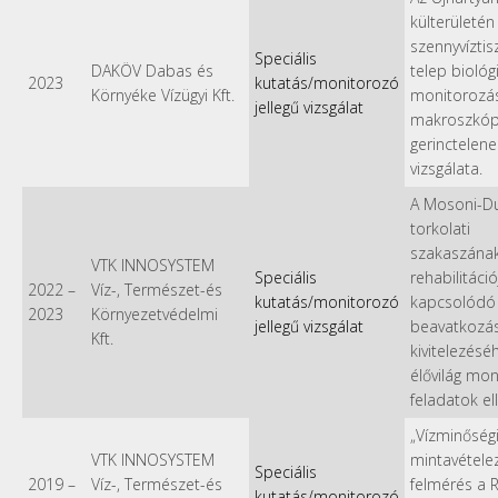
külterületén
szennyvíztis
Speciális
DAKÖV Dabas és
telep biológi
2023
kutatás/monitorozó
Környéke Vízügyi Kft.
monitorozása
jellegű vizsgálat
makroszkóp
gerinctelene
vizsgálata.
A Mosoni-D
torkolati
szakaszának
VTK INNOSYSTEM
Speciális
rehabilitáci
2022
–
Víz-, Természet-és
kutatás/monitorozó
kapcsolódó
2023
Környezetvédelmi
jellegű vizsgálat
beavatkozá
Kft.
kivitelezésé
élővilág mo
feladatok el
„Vízminőség
VTK INNOSYSTEM
mintavétele
Speciális
2019
–
Víz-, Természet-és
felmérés a 
kutatás/monitorozó