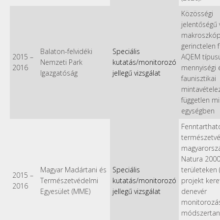
Közösségi
jelentőségű v
makroszkóp
gerinctelen 
Balaton-felvidéki
Speciális
2015
–
AQEM típus
Nemzeti Park
kutatás/monitorozó
2016
mennyiségi 
Igazgatóság
jellegű vizsgálat
faunisztikai
mintavétele
független mi
egységben
Fenntarthat
természetv
magyarorszá
Natura 200
Magyar Madártani és
Speciális
területeken 
2015
–
Természetvédelmi
kutatás/monitorozó
projekt ker
2016
Egyesület (MME)
jellegű vizsgálat
denevér
monitorozás
módszertan