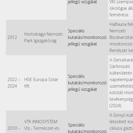
jellegű vizsgálat
VKI szempo
ökológiai ál
felmérése.
Halfauna fe
Speciális
Nemzeti
Hortobágyi Nemzeti
2012
kutatás/monitorozó
Biodiverzitá
Park Igazgatóság
jellegű vizsgálat
monitorozó
Rendszer k
A Gersekará
Sárfimizdó
külterületén 
Speciális
2022
–
HSE Europa Solar
napelempar
kutatás/monitorozó
2024
Kft.
üzemelteté
jellegű vizsgálat
kötődő mon
tevékenység
(2024).
A Gönyű kül
VTK INNOSYSTEM
létesített k
Speciális
2010
–
Víz-, Természet-és
ciklusú gázt
kutatás/monitorozó