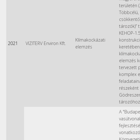
területén 
Többcélú, 
csökkentő
tározók)” 
KEHOP-1.5
Klímakockázati
konstrukc
2021
VIZITERV Environ Kft.
elemzés
keretében
klímakock
elemzés k
tervezett 
komplex el
feladatain
részeként
Gödresze
tározóhoz
A "Budape
vasútvona
fejlesztés
vonatkoz
Környezeti