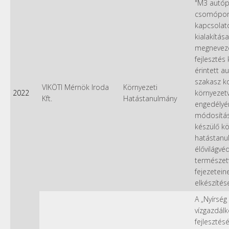
"M3 autóp
csomópon
kapcsolat
kialakítása
megnevez
fejlesztés
érintett a
szakasz k
VIKÖTI Mérnök Iroda
Környezeti
2022
környezet
Kft.
Hatástanulmány
engedélyé
módosítá
készülő kö
hatástanu
élővilágvé
természet
fejezetein
elkészítés
A „Nyírség
vízgazdál
fejlesztésé