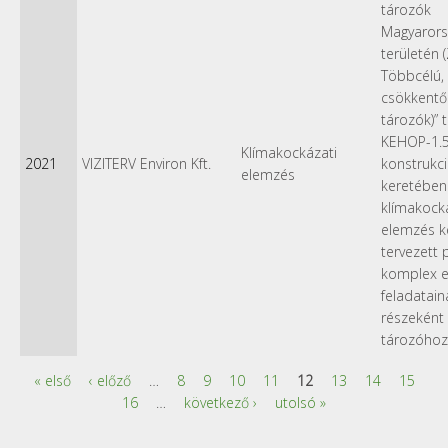
tározók
Magyarors
területén 
Többcélú, 
csökkentő
tározók)” 
KEHOP-1.5
Klímakockázati
2021
VIZITERV Environ Kft.
konstrukc
elemzés
keretében
klímakock
elemzés k
tervezett 
komplex el
feladatain
részeként
tározóhoz
« első
‹ előző
…
8
9
10
11
12
13
14
15
Oldalak
16
…
következő ›
utolsó »