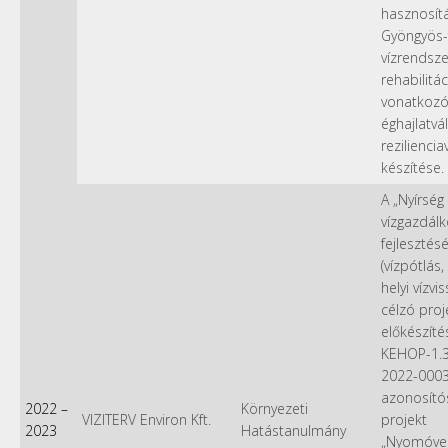
hasznosít
Gyöngyös-
vízrendsze
rehabilitác
vonatkoz
éghajlatvá
reziliencia
készítése.
A „Nyírség
vízgazdál
fejlesztésé
(vízpótlás,
helyi vízvi
célzó proj
előkészítés
KEHOP-1.3
2022-000
azonosít
2022
–
Környezeti
VIZITERV Environ Kft.
projekt
2023
Hatástanulmány
„Nyomóvez