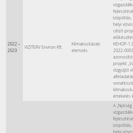
vízgazdál
fejlesztésé
(vízpótlás,
helyi vízvi
célzó proj
előkészítés
2022
–
Klímakockázati
KEHOP-1.3
VIZITERV Environ Kft.
2023
elemzés
2022-000
azonosít
projekt „Va
vízgyűjtő v
alfeladatá
vonatkoz
klímakock
értékelés 
A „Nyírség
vízgazdál
fejlesztésé
(vízpótlás,
helyi vízvi