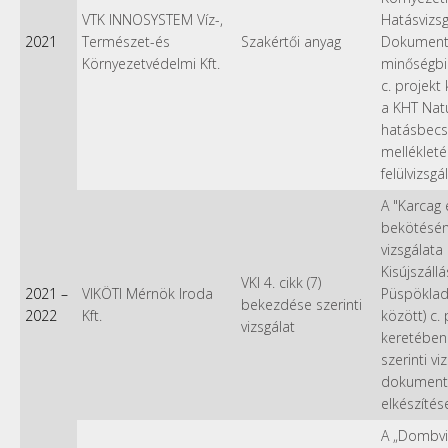
VTK INNOSYSTEM Víz-,
Hatásvizsg
2021
Természet-és
Szakértői anyag
Dokument
Környezetvédelmi Kft.
minőségbi
c. projekt
a KHT Nat
hatásbecs
melléklet
felülvizsgá
A "Karcag 
bekötésé
vizsgálata
Kisújszállá
VKI 4. cikk (7)
2021
–
VIKÖTI Mérnök Iroda
Püspökla
bekezdése szerinti
2022
Kft.
között) c. 
vizsgálat
keretében 
szerinti vi
dokument
elkészítés
A „Dombvi