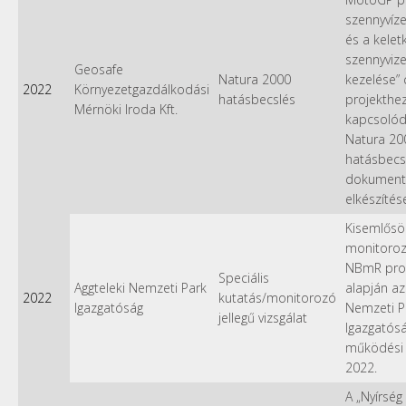
szennyvíze
és a kelet
szennyviz
Geosafe
Natura 2000
kezelése”
2022
Környezetgazdálkodási
hatásbecslés
projekthe
Mérnöki Iroda Kft.
kapcsolód
Natura 20
hatásbecs
dokument
elkészítés
Kisemlősö
monitoroz
NBmR prot
Speciális
Aggteleki Nemzeti Park
alapján az
2022
kutatás/monitorozó
Igazgatóság
Nemzeti P
jellegű vizsgálat
Igazgatós
működési 
2022.
A „Nyírség