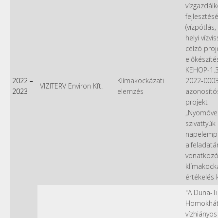
vízgazdál
fejlesztésé
(vízpótlás,
helyi vízvi
célzó proj
előkészítés
KEHOP-1.3
2022
–
Klímakockázati
2022-000
VIZITERV Environ Kft.
2023
elemzés
azonosít
projekt
„Nyomóvez
szivattyúk
napelemp
alfeladatá
vonatkoz
klímakock
értékelés 
"A Duna-Ti
Homokhát
vízhiányos