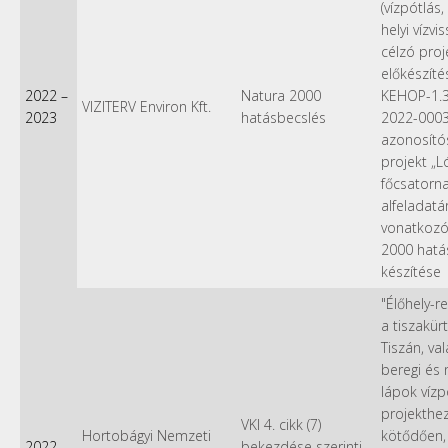
(vízpótlás,
helyi vízvi
célzó proj
előkészítés
2022
–
Natura 2000
KEHOP-1.3
VIZITERV Environ Kft.
2023
hatásbecslés
2022-000
azonosít
projekt „L
főcsatorna
alfeladatá
vonatkozó
2000 hatá
készítése
"Élőhely-re
a tiszakürt
Tiszán, va
beregi és 
lápok vízp
projekthe
VKI 4. cikk (7)
Hortobágyi Nemzeti
kötődően, 
2022
bekezdése szerinti