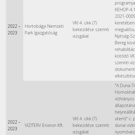
programja”
KEHOP-4.1
2021-0009
VKI 4. cikk (7)
keretében
2022
–
Hortobágyi Nemzeti
bekezdése szerinti
megvalósu
2023
Park Igazgatóság
vizsgálat
Nyírség-S
Bereg kisv
rehabilitá
kötődő VKI
szerinti vi
dokument
elkészítés
"A Duna-Ti
Homokhát
vízhiányos
állapotána
helyreállítá
VKI 4. cikk (7)
ütem)" c. 
2022
–
VIZITERV Environ Kft.
bekezdése szerinti
dunai vízki
2023
vizsgálat
nyomóvez