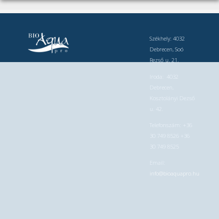
Székhely: 4032
Debrecen, Soó
Rezső u. 21.
Iroda: 4032
Debrecen,
Kosztolányi Dezső
u. 42.
Telefonszám: +36
30 749 8526 +36
30 749 8525
Email:
info@bioaquapro.hu