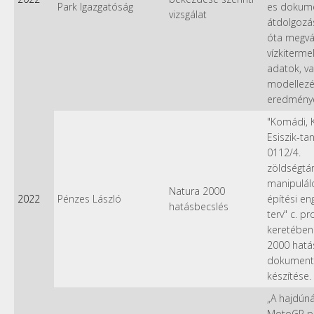
Park Igazgatóság
es dokum
vizsgálat
átdolgozá
óta megvá
vízkiterme
adatok, va
modellezé
eredménye
"Komádi, K
Esiszik-tan
0112/4.
zöldségtá
manipulál
Natura 2000
2022
Pénzes László
építési en
hatásbecslés
terv" c. pr
keretében
2000 hatá
dokument
készítése.
„A hajdún
MotoGP p