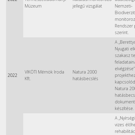
Múzeum
jellegű vizsgálat
Nemzeti-
Biodiverzi
monitoro
Rendszer p
szerint.
A „Beretty
Nyugati el
szakasz te
feladatain
elvégzése”
VIKÖTI Mérnök Iroda
Natura 2000
2022
projekthe
Kft.
hatásbecslés
kapcsoló
Natura 20
hatásbecs
dokument
készítése.
A „Nyírségi
vizes élőh
rehabilitá