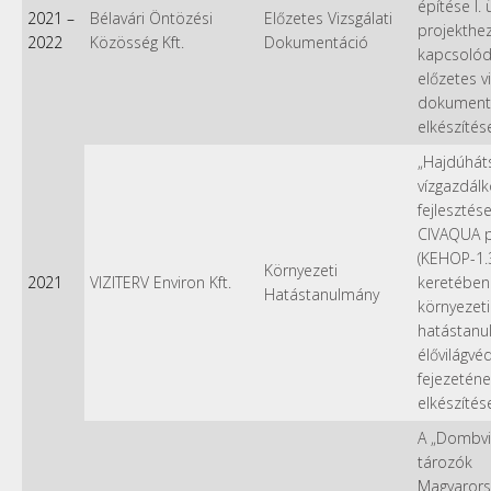
építése I.
2021
–
Bélavári Öntözési
Előzetes Vizsgálati
projekthe
2022
Közösség Kft.
Dokumentáció
kapcsolód
előzetes vi
dokument
elkészítés
„Hajdúhát
vízgazdál
fejlesztése
CIVAQUA p
(KEHOP-1.3
Környezeti
2021
VIZITERV Environ Kft.
keretében
Hatástanulmány
környezeti
hatástanu
élővilágvé
fejezetén
elkészítés
A „Dombvi
tározók
Magyarors