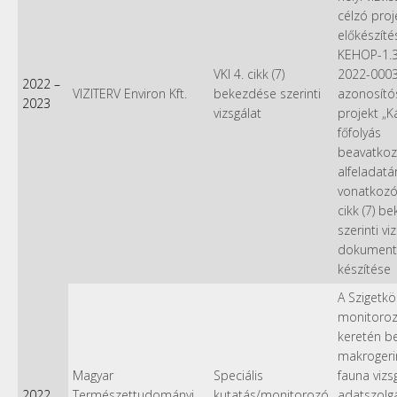
célzó proj
előkészítés
KEHOP-1.3
VKI 4. cikk (7)
2022-000
2022
–
VIZITERV Environ Kft.
bekezdése szerinti
azonosít
2023
vizsgálat
projekt „Ká
főfolyás
beavatkoz
alfeladatá
vonatkozó
cikk (7) b
szerinti vi
dokument
készítése
A Szigetkö
monitoro
keretén bel
makrogeri
Magyar
Speciális
fauna vizs
2022
Természettudományi
kutatás/monitorozó
adatszolgá