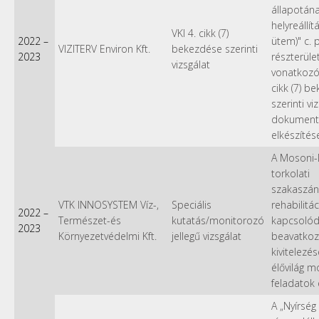
állapotána
helyreállítá
VKI 4. cikk (7)
2022
–
ütem)" c. p
VIZITERV Environ Kft.
bekezdése szerinti
2023
részterüle
vizsgálat
vonatkozóa
cikk (7) b
szerinti vi
dokument
elkészítés
A Mosoni
torkolati
szakaszána
VTK INNOSYSTEM Víz-,
Speciális
rehabilitá
2022
–
Természet-és
kutatás/monitorozó
kapcsoló
2023
Környezetvédelmi Kft.
jellegű vizsgálat
beavatko
kivitelezé
élővilág m
feladatok 
A „Nyírség