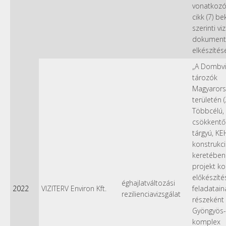
vonatkozóa
cikk (7) b
szerinti vi
dokument
elkészítés
„A Dombvi
tározók
Magyarors
területén 
Többcélú, 
csökkentő-
tárgyú, KE
konstrukc
keretében 
projekt k
előkészíté
éghajlatváltozási
2022
VIZITERV Environ Kft.
feladatain
rezilienciavizsgálat
részeként
Gyöngyös-
komplex