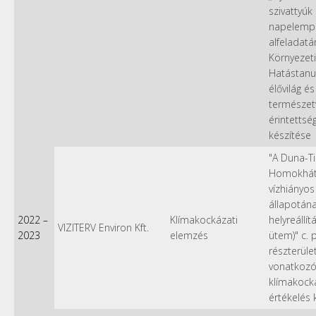
szivattyúk
napelemp
alfeladatá
Környezeti
Hatástan
élővilág és
természet
érintettsé
készítése
"A Duna-Ti
Homokhát
vízhiányos
állapotána
2022
–
Klímakockázati
helyreállítá
VIZITERV Environ Kft.
2023
elemzés
ütem)" c. p
részterüle
vonatkozó
klímakock
értékelés 