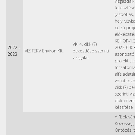
vízgazdál
fejlesztésé
(vízpótlás,
helyi vízvi
célzó proj
előkészítés
KEHOP-1.3
VKI 4. cikk (7)
2022
–
2022-000
VIZITERV Environ Kft.
bekezdése szerinti
2023
azonosít
vizsgálat
projekt „L
főcsatorna
alfeladatá
vonatkozó
cikk (7) b
szerinti vi
dokument
készítése
A "Bélavár
Közösség K
Öntözési 