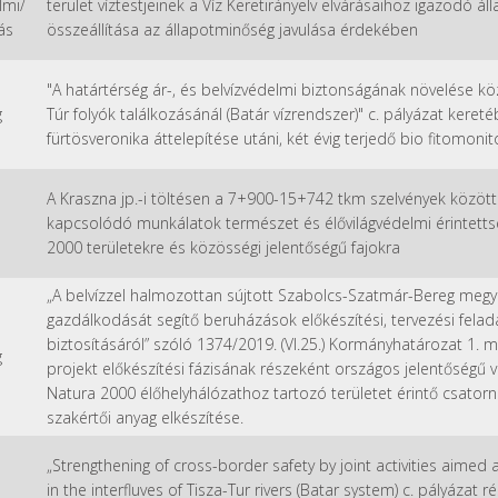
lmi/
terület víztestjeinek a Víz Keretirányelv elvárásaihoz igazodó á
ás
összeállítása az állapotminőség javulása érdekében
"A határtérség ár-, és belvízvédelmi biztonságának növelése k
g
Túr folyók találkozásánál (Batár vízrendszer)" c. pályázat keret
fürtösveronika áttelepítése utáni, két évig terjedő bio fitomoni
A Kraszna jp.-i töltésen a 7+900-15+742 tkm szelvények között
kapcsolódó munkálatok természet és élővilágvédelmi érintettsé
2000 területekre és közösségi jelentőségű fajokra
„A belvízzel halmozottan sújtott Szabolcs-Szatmár-Bereg megy
gazdálkodását segítő beruházások előkészítési, tervezési felad
biztosításáról” szóló 1374/2019. (VI.25.) Kormányhatározat 1. 
g
projekt előkészítési fázisának részeként országos jelentőségű v
Natura 2000 élőhelyhálózathoz tartozó területet érintő csato
szakértői anyag elkészítése.
„Strengthening of cross-border safety by joint activities aimed
in the interfluves of Tisza-Tur rivers (Batar system) c. pályázat 