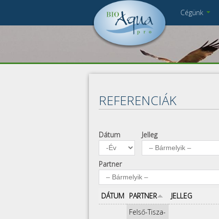
Ugrás a tartalomra
Cégünk
Cégbemutató
DSC_6138_2 JAV.jpg
P1000986.JPG
Munkatársak
Kapcsolat
Pályázat
Impresszum
REFERENCIÁK
Adatkezelés
Dátum
Jelleg
Dátum
Év
Partner
DÁTUM
PARTNER
JELLEG
Felső-Tisza-