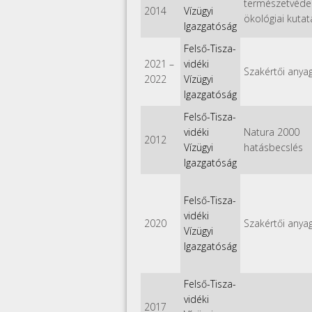
természetvéde
2014
Vízügyi
ökológiai kutat
Igazgatóság
Felső-Tisza-
2021
–
vidéki
Szakértői anya
2022
Vízügyi
Igazgatóság
Felső-Tisza-
vidéki
Natura 2000
2012
Vízügyi
hatásbecslés
Igazgatóság
Felső-Tisza-
vidéki
2020
Szakértői anya
Vízügyi
Igazgatóság
Felső-Tisza-
vidéki
2017