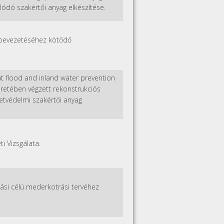
lódó szakértői anyag elkészítése.
ő bevezetéséhez kötődő
 at flood and inland water prevention
 keretében végzett rekonstrukciós
etvédelmi szakértői anyag
i Vizsgálata.
ási célú mederkotrási tervéhez