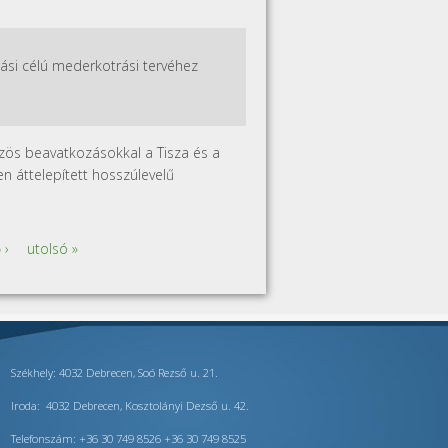
ási célú mederkotrási tervéhez
özös beavatkozásokkal a Tisza és a
en áttelepített hosszúlevelű
 ›
utolsó »
Székhely: 4032 Debrecen, Soó Rezső u. 21.
Iroda: 4032 Debrecen, Kosztolányi Dezső u. 42.
Telefonszám: +36 30 749 8526 +36 30 749 8525