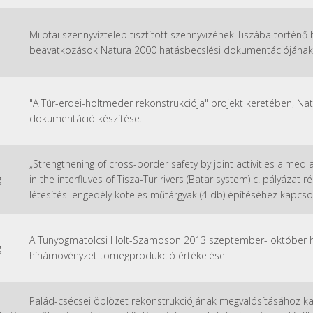
Milotai szennyvíztelep tisztított szennyvizének Tiszába történ
beavatkozások Natura 2000 hatásbecslési dokumentációjának 
"A Túr-erdei-holtmeder rekonstrukciója" projekt keretében, Na
dokumentáció készítése.
„Strengthening of cross-border safety by joint activities aimed
g
in the interfluves of Tisza-Tur rivers (Batar system) c. pályázat 
létesítési engedély köteles műtárgyak (4 db) építéséhez kapcso
A Tunyogmatolcsi Holt-Szamoson 2013 szeptember- október hó
g
hínárnövényzet tömegprodukció értékelése
Palád-csécsei öblözet rekonstrukciójának megvalósításához k