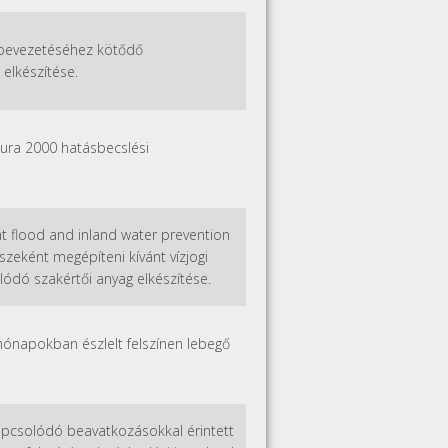
ő bevezetéséhez kötődő
elkészítése.
tura 2000 hatásbecslési
 at flood and inland water prevention
részeként megépíteni kívánt vízjogi
lódó szakértői anyag elkészítése.
napokban észlelt felszínen lebegő
apcsolódó beavatkozásokkal érintett