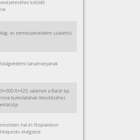
ő bevezetéséhez kötődő
ése.
világ- és természetvédelmi szakértői
lővilágvédelmi tanulmányának
 0+000-6+423, valamint a Batár bp.
orona burkolatának létesítéséhez
entációja
inctelen, hal és fitoplankton
térképezés elvégzése.