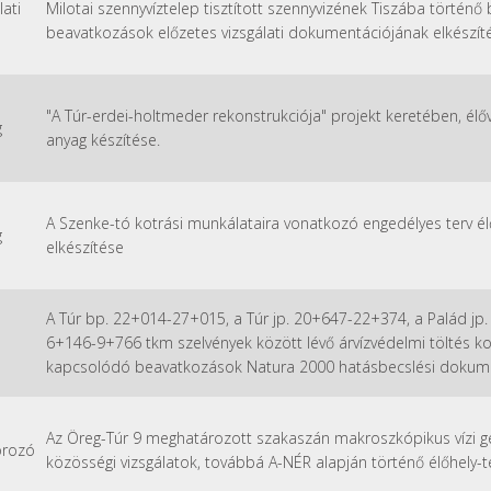
lati
Milotai szennyvíztelep tisztított szennyvizének Tiszába történ
beavatkozások előzetes vizsgálati dokumentációjának elkészít
"A Túr-erdei-holtmeder rekonstrukciója" projekt keretében, élő
g
anyag készítése.
A Szenke-tó kotrási munkálataira vonatkozó engedélyes terv é
g
elkészítése
A Túr bp. 22+014-27+015, a Túr jp. 20+647-22+374, a Palád jp.
6+146-9+766 tkm szelvények között lévő árvízvédelmi töltés k
kapcsolódó beavatkozások Natura 2000 hatásbecslési dokum
Az Öreg-Túr 9 meghatározott szakaszán makroszkópikus vízi ger
orozó
közösségi vizsgálatok, továbbá A-NÉR alapján történő élőhely-