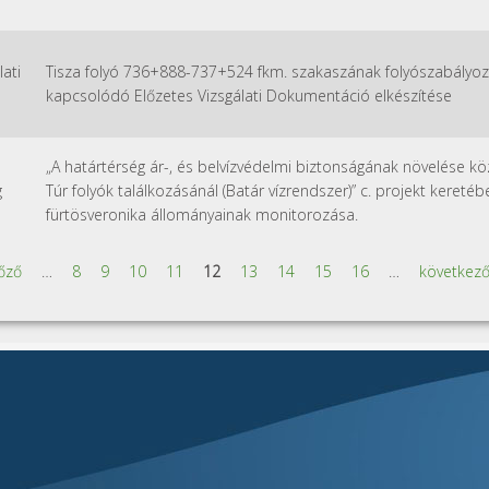
lati
Tisza folyó 736+888-737+524 fkm. szakaszának folyószabályoz
kapcsolódó Előzetes Vizsgálati Dokumentáció elkészítése
„A határtérség ár-, és belvízvédelmi biztonságának növelése k
g
Túr folyók találkozásánál (Batár vízrendszer)” c. projekt keretéb
fürtösveronika állományainak monitorozása.
lőző
…
8
9
10
11
12
13
14
15
16
…
következő