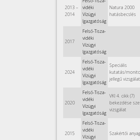
Felső-Tisza-
2013
–
vidéki
Natura 2000
2014
Vízügyi
hatásbecslés
Igazgatóság
Felső-Tisza-
vidéki
2017
Vízügyi
Igazgatóság
Felső-Tisza-
Speciális
vidéki
2024
kutatás/monit
Vízügyi
jellegű vizsgálat
Igazgatóság
Felső-Tisza-
VKI 4. cikk (7)
vidéki
2020
bekezdése szer
Vízügyi
vizsgálat
Igazgatóság
Felső-Tisza-
vidéki
2015
Szakértői anya
Vízügyi