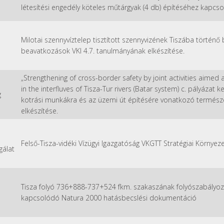
létesítési engedély köteles műtárgyak (4 db) építéséhez kapcso
Milotai szennyvíztelep tisztított szennyvizének Tiszába történ
beavatkozások VKI 4.7. tanulmányának elkészítése.
„Strengthening of cross-border safety by joint activities aimed
in the interfluves of Tisza-Tur rivers (Batar system) c. pályázat
g
kotrási munkákra és az üzemi út építésére vonatkozó termész
elkészítése.
Felső-Tisza-vidéki Vízügyi Igazgatóság VKGTT Stratégiai Környezet
gálat
Tisza folyó 736+888-737+524 fkm. szakaszának folyószabályoz
kapcsolódó Natura 2000 hatásbecslési dokumentáció