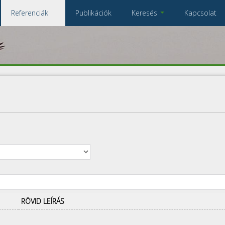
Referenciák
Publikációk
Keresés
Kapcsolat
Összes referencia
A keresendő kulcsszavak
RÖVID LEÍRÁS