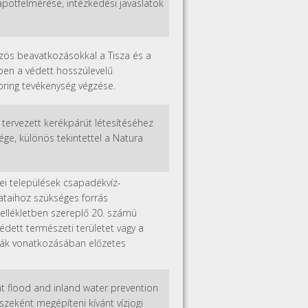
llapotfelmérése, intézkedési javaslatok
özös beavatkozásokkal a Tisza és a
ében a védett hosszúlevelű
toring tevékenység végzése.
 tervezett kerékpárút létesítéséhez
ge, különös tekintettel a Natura
ei települések csapadékvíz-
ataihoz szükséges forrás
mellékletben szereplő 20. számú
édett természeti területet vagy a
rnák vonatkozásában előzetes
 at flood and inland water prevention
részeként megépíteni kívánt vízjogi