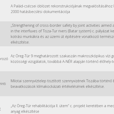
A Palád-csécsei öblözet rekonstrukciójának megvalósításáho
2000 hatásbecslési dokumentációja
„Strengthening of cross-border safety by joint activities aimed
in the interfluves of Tisza-Tur rivers (Batar system) c. pályázat
kotrási munkákra és az üzemi út építésére vonatkozó termész
elkészítése.
Az Öreg-Túr 9 meghatározott szakaszán makroszkópikus vízi ger
orozó
közösségi vizsgálatok, továbbá A-NÉR alapján történő élőhely-
Milotai szennyvíztelep tisztított szennyvizének Tiszába történ
inti
beavatkozások klímakockázati értékelésének elkészítése.
„Az Öreg-Túr rehabilitációja II. ütem” c. projekt keretében a med
g
anyag elkészítése