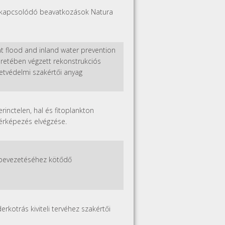
z kapcsolódó beavatkozások Natura
 at flood and inland water prevention
 keretében végzett rekonstrukciós
etvédelmi szakértői anyag
inctelen, hal és fitoplankton
térképezés elvégzése.
ő bevezetéséhez kötődő
erkotrás kiviteli tervéhez szakértői