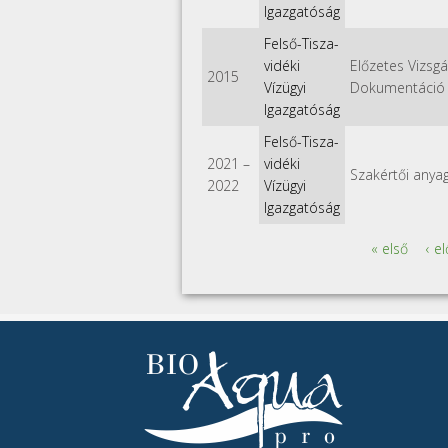
Igazgatóság
Felső-Tisza-
vidéki
Előzetes Vizsgá
2015
Vízügyi
Dokumentáció
Igazgatóság
Felső-Tisza-
2021
–
vidéki
Szakértői anya
2022
Vízügyi
Igazgatóság
« első
‹ e
Oldalak