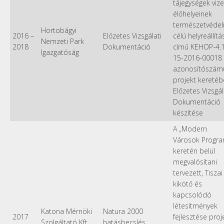
tájegységek viz
élőhelyeinek
természetvédel
Hortobágyi
2016
–
Előzetes Vizsgálati
célú helyreállítá
Nemzeti Park
2018
Dokumentáció
című KEHOP-4.1
Igazgatóság
15-2016-00018
azonosítószám
projekt kereté
Előzetes Vizsgál
Dokumentáció
készítése
A „Modern
Városok Progra
keretén belül
megvalósítani
tervezett, Tiszai
kikötő és
kapcsolódó
létesítmények
Katona Mérnöki
Natura 2000
2017
fejlesztése proj
Szolgáltató Kft.
hatásbecslés