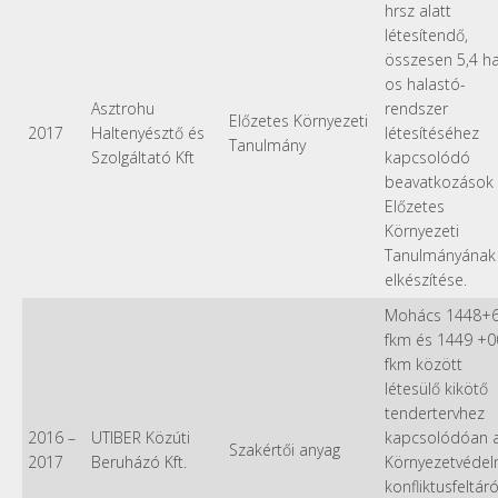
hrsz alatt
létesítendő,
összesen 5,4 h
os halastó-
Asztrohu
rendszer
Előzetes Környezeti
2017
Haltenyésztő és
létesítéséhez
Tanulmány
Szolgáltató Kft
kapcsolódó
beavatkozások
Előzetes
Környezeti
Tanulmányának
elkészítése.
Mohács 1448+
fkm és 1449 +0
fkm között
létesülő kikötő
tendertervhez
2016
–
UTIBER Közúti
kapcsolódóan 
Szakértői anyag
2017
Beruházó Kft.
Környezetvédel
konfliktusfeltár