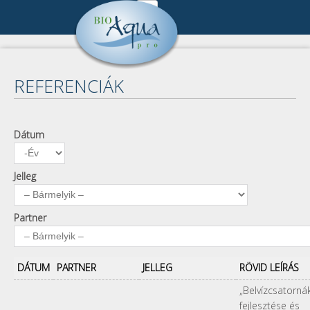
Ugrás a tartalomra
Cégünk
DSC_0708.jpg
Cégbemutató
Referenciák
REFERENCIÁK
Munkatársak
Összes referencia
Publikációk
Kapcsolat
Keresés
Pályázat
Dátum
Dátum
Év
Impresszum
A keresendő kulcsszavak
Kapcsolat
Adatkezelés
Jelleg
Partner
DÁTUM
PARTNER
JELLEG
RÖVID LEÍRÁS
„Belvízcsatorná
fejlesztése és