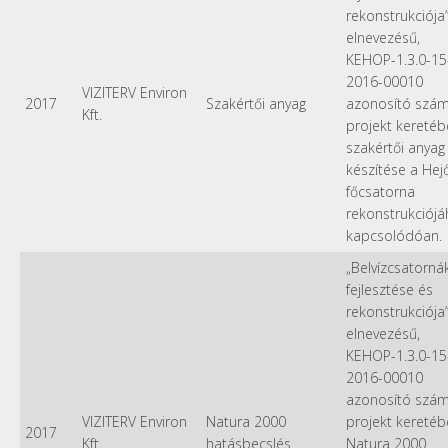
rekonstrukciója
elnevezésű,
KEHOP-1.3.0-15
2016-00010
VIZITERV Environ
2017
Szakértői anyag
azonosító szá
Kft.
projekt kereté
szakértői anyag
készítése a Hej
főcsatorna
rekonstrukciój
kapcsolódóan.
„Belvízcsatorná
fejlesztése és
rekonstrukciója
elnevezésű,
KEHOP-1.3.0-15
2016-00010
azonosító szá
VIZITERV Environ
Natura 2000
projekt kereté
2017
Kft.
hatásbecslés
Natura 2000