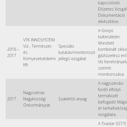
kapcsolódó
Előzetes Vizsgál
Dokumentáció
elkészítése.
A Gönyű
külterületén
VTK INNOSYSTEM
létesített
Víz-, Természet-
Speciális
2016
–
kombinált ciklu
és
kutatás/monitorozó
2017
gáztüzelésű er
Környezetvédelmi
jellegű vizsgálat
Víz Keretirányel
Kft.
szerinti
monitorozása
A nagyszénási
fürdő elfolyó
Nagyszénás
termálvizét
2017
Nagyközségi
Szakértői anyag
befogadó Mágo
Önkormányzat
ér terhelhetőség
vizsgálata.
A Tivadar 027/5