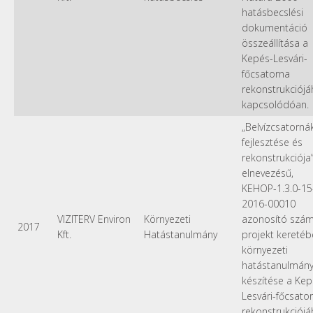
hatásbecslési
dokumentáció
összeállítása a
Kepés-Lesvári-
főcsatorna
rekonstrukciój
kapcsolódóan.
„Belvízcsatorná
fejlesztése és
rekonstrukciója
elnevezésű,
KEHOP-1.3.0-15
2016-00010
VIZITERV Environ
Környezeti
azonosító szá
2017
Kft.
Hatástanulmány
projekt kereté
környezeti
hatástanulmán
készítése a Kep
Lesvári-főcsato
rekonstrukciój