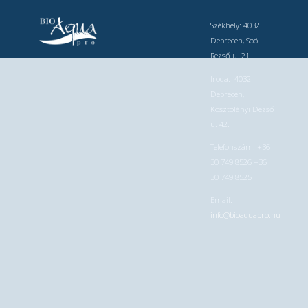
Székhely: 4032
Debrecen, Soó
Rezső u. 21.
Iroda: 4032
Debrecen,
Kosztolányi Dezső
u. 42.
Telefonszám: +36
30 749 8526 +36
30 749 8525
Email:
info@bioaquapro.hu