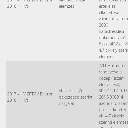
2018
Kft.
elemzés
értékelés
elkészítése.
valamint Natura
2000
hatásbecslési
dokumentáció
összeállítása, V
4.7 cikkely szeri
elemzés
„VTT Hullámtér
rendezése a
Közép-Tiszán”
elnevezésű,
VKI 4. cikk (7)
KEHOP-1.4.0-15
2017
–
VIZITERV Environ
bekezdése szerinti
2016-000014
2018
Kft.
vizsgálat
azonosító szá
projekt kereté
VKI 4.7 cikkely
szerinti elemzé