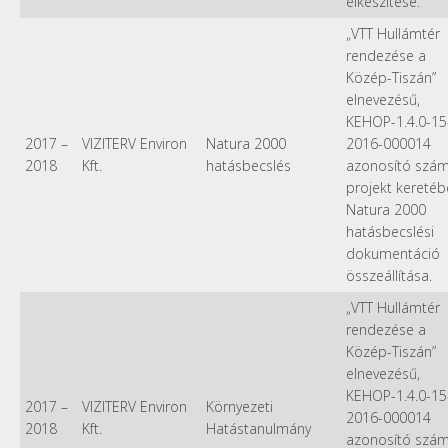
elkészítése.
„VTT Hullámtér
rendezése a
Közép-Tiszán”
elnevezésű,
KEHOP-1.4.0-15
2017
–
VIZITERV Environ
Natura 2000
2016-000014
2018
Kft.
hatásbecslés
azonosító szá
projekt kereté
Natura 2000
hatásbecslési
dokumentáció
összeállítása.
„VTT Hullámtér
rendezése a
Közép-Tiszán”
elnevezésű,
KEHOP-1.4.0-15
2017
–
VIZITERV Environ
Környezeti
2016-000014
2018
Kft.
Hatástanulmány
azonosító szá