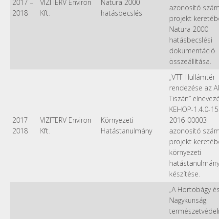
2017
–
VIZITERV Environ
Natura 2000
azonosító szá
2018
Kft.
hatásbecslés
projekt kereté
Natura 2000
hatásbecslési
dokumentáció
összeállítása.
„VTT Hullámtér
rendezése az A
Tiszán” elnevez
KEHOP-1.4.0-15
2017
–
VIZITERV Environ
Környezeti
2016-00003
2018
Kft.
Hatástanulmány
azonosító szá
projekt kereté
környezeti
hatástanulmán
készítése.
„A Hortobágy é
Nagykunság
természetvédel