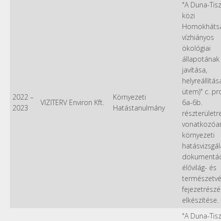
"A Duna-Tis
közi
Homokháts
vízhiányos
ökológiai
állapotának
javítása,
helyreállítása 
ütem)" c. pr
2022
–
Környezeti
VIZITERV Environ Kft.
6a-6b.
2023
Hatástanulmány
részterületr
vonatkozóa
környezeti
hatásvizsgál
dokumentác
élővilág- és
természetv
fejezetrész
elkészítése.
"A Duna-Tis