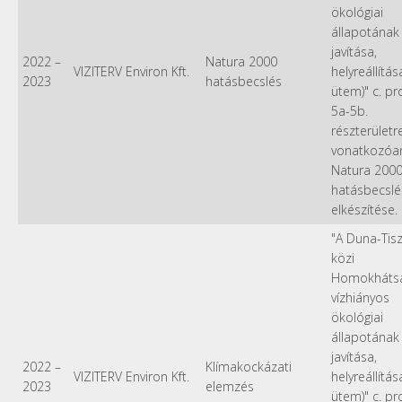
ökológiai
állapotának
javítása,
2022
–
Natura 2000
VIZITERV Environ Kft.
helyreállítása 
2023
hatásbecslés
ütem)" c. pr
5a-5b.
részterületr
vonatkozóa
Natura 200
hatásbecslé
elkészítése.
"A Duna-Tis
közi
Homokháts
vízhiányos
ökológiai
állapotának
javítása,
2022
–
Klímakockázati
VIZITERV Environ Kft.
helyreállítása 
2023
elemzés
ütem)" c. pr