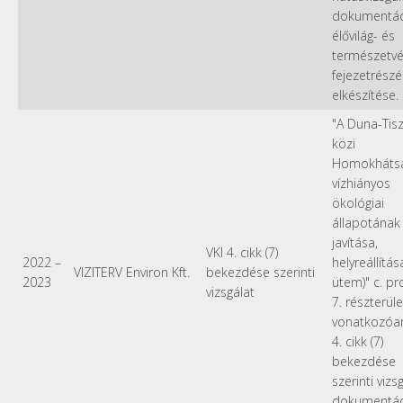
dokumentác
élővilág- és
természetv
fejezetrész
elkészítése.
"A Duna-Tis
közi
Homokháts
vízhiányos
ökológiai
állapotának
javítása,
VKI 4. cikk (7)
2022
–
helyreállítása 
VIZITERV Environ Kft.
bekezdése szerinti
2023
ütem)" c. pr
vizsgálat
7. részterüle
vonatkozóan
4. cikk (7)
bekezdése
szerinti vizsg
dokumentác