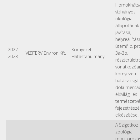
Homokháts
vízhiányos
ökológiai
állapotának
javítása,
helyreállítása 
ütem)" c. pr
2022
–
Környezeti
VIZITERV Environ Kft.
3a-3b.
2023
Hatástanulmány
részterületr
vonatkozóa
környezeti
hatásvizsgál
dokumentác
élővilág- és
természetv
fejezetrész
elkészítése.
A Szigetköz
zoológiai
monitorozá