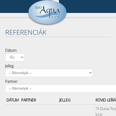
Ugrás a tartalomra
Cégünk
_IMG0132.jpg
Cégbemutató
Referenciák
REFERENCIÁK
Munkatársak
Összes referencia
Publikációk
Kapcsolat
Keresés
Pályázat
Dátum
Dátum
Év
Impresszum
A keresendő kulcsszavak
Kapcsolat
Adatkezelés
Jelleg
Partner
DÁTUM
PARTNER
JELLEG
RÖVID LEÍRÁ
"A Duna-Tis
közi