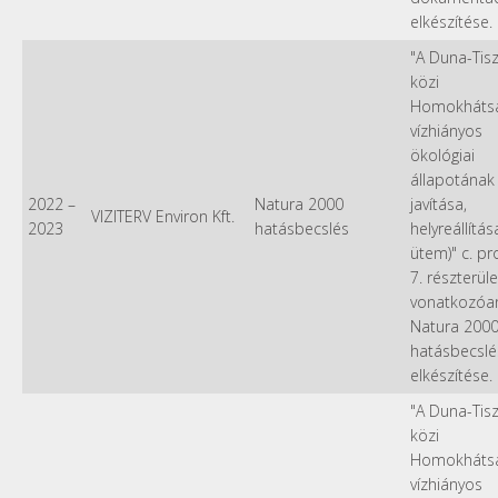
elkészítése.
"A Duna-Tis
közi
Homokháts
vízhiányos
ökológiai
állapotának
2022
–
Natura 2000
javítása,
VIZITERV Environ Kft.
2023
hatásbecslés
helyreállítása 
ütem)" c. pr
7. részterüle
vonatkozóa
Natura 200
hatásbecslé
elkészítése.
"A Duna-Tis
közi
Homokháts
vízhiányos