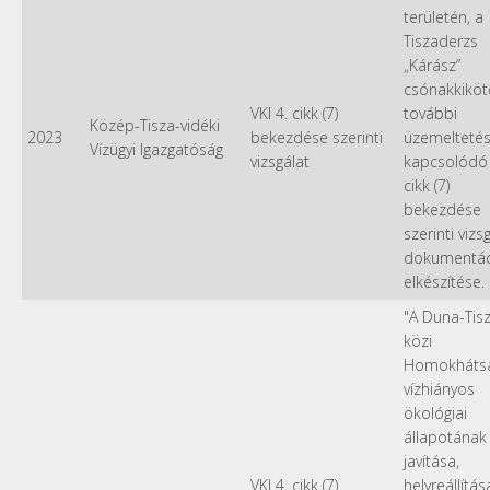
területén, a
Tiszaderzs
„Kárász”
csónakkiköt
VKI 4. cikk (7)
további
Közép-Tisza-vidéki
2023
bekezdése szerinti
üzemelteté
Vízügyi Igazgatóság
vizsgálat
kapcsolódó 
cikk (7)
bekezdése
szerinti vizsg
dokumentác
elkészítése.
"A Duna-Tis
közi
Homokháts
vízhiányos
ökológiai
állapotának
javítása,
VKI 4. cikk (7)
helyreállítása 