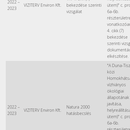
2022
–
VIZITERV Environ Kft.
bekezdése szerinti
ütem)" c. pr
2023
vizsgálat
6a-6b.
részterületr
vonatkozóan
4. cikk (7)
bekezdése
szerinti vizsg
dokumentác
elkészítése.
"A Duna-Tis
közi
Homokháts
vízhiányos
ökológiai
állapotának
javítása,
2022
–
Natura 2000
VIZITERV Environ Kft.
helyreállítása 
2023
hatásbecslés
ütem)" c. pr
6a-6b.
részterületr