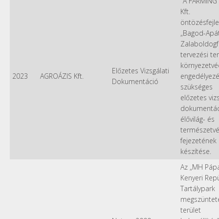
"A FARMING
Kft.
öntözésfejl
„Bagod-Apát
Zalaboldogf
tervezési ter
környezetvé
Előzetes Vizsgálati
2023
AGROÁZIS Kft.
engedélyez
Dokumentáció
szükséges
előzetes vizs
dokumentác
élővilág- és
természetv
fejezetének
készítése.
Az „MH Páp
Kenyeri Rep
Tartálypark
megszüntet
terület