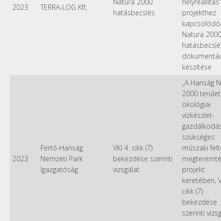
Natura 2000
helyreállítás”
2023
TERRA-LOG Kft.
hatásbecslés
projekthez
kapcsolódó
Natura 200
hatásbecslé
dokumentác
készítése
„A Hanság N
2000 terület
ökológiai
vízkészlet-
gazdálkodá
szükséges
Fertő-Hanság
VKI 4. cikk (7)
műszaki felt
2023
Nemzeti Park
bekezdése szerinti
megteremtés
Igazgatóság
vizsgálat
projekt
keretében, V
cikk (7)
bekezdése
szerinti vizsg