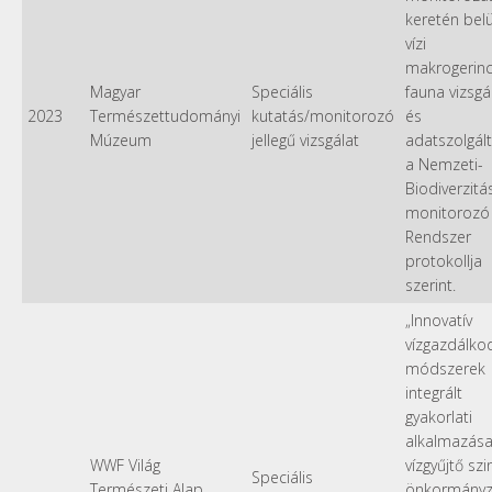
keretén belü
vízi
makrogerinc
Magyar
Speciális
fauna vizsgá
2023
Természettudományi
kutatás/monitorozó
és
Múzeum
jellegű vizsgálat
adatszolgál
a Nemzeti-
Biodiverzitá
monitorozó
Rendszer
protokollja
szerint.
„Innovatív
vízgazdálko
módszerek
integrált
gyakorlati
alkalmazás
WWF Világ
vízgyűjtő szi
Speciális
Természeti Alap
önkormányz