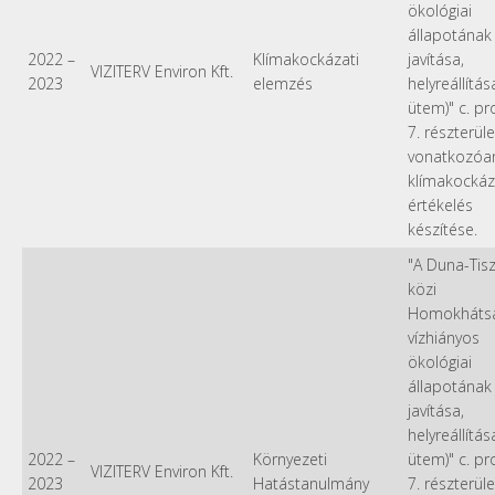
ökológiai
állapotának
2022
–
Klímakockázati
javítása,
VIZITERV Environ Kft.
2023
elemzés
helyreállítása 
ütem)" c. pr
7. részterüle
vonatkozóa
klímakockáz
értékelés
készítése.
"A Duna-Tis
közi
Homokháts
vízhiányos
ökológiai
állapotának
javítása,
helyreállítása 
2022
–
Környezeti
ütem)" c. pr
VIZITERV Environ Kft.
2023
Hatástanulmány
7. részterüle