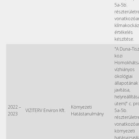
5a-5b.
részterületr
vonatkozóa
klímakockáz
értékelés
készítése.
"A Duna-Tis
közi
Homokháts
vízhiányos
ökológiai
állapotának
javítása,
helyreállítása 
ütem)" c. pr
2022
–
Környezeti
VIZITERV Environ Kft.
5a-5b.
2023
Hatástanulmány
részterületr
vonatkozóa
környezeti
hatásvizsgál