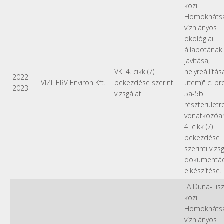
közi
Homokháts
vízhiányos
ökológiai
állapotának
javítása,
VKI 4. cikk (7)
helyreállítása 
2022
–
VIZITERV Environ Kft.
bekezdése szerinti
ütem)" c. pr
2023
vizsgálat
5a-5b.
részterületr
vonatkozóan
4. cikk (7)
bekezdése
szerinti vizsg
dokumentác
elkészítése.
"A Duna-Tis
közi
Homokháts
vízhiányos