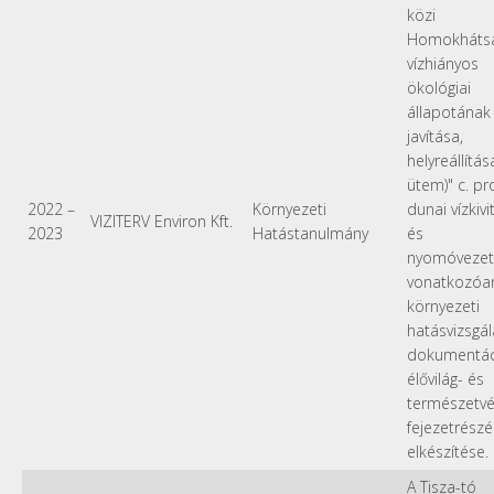
közi
Homokháts
vízhiányos
ökológiai
állapotának
javítása,
helyreállítása 
ütem)" c. pr
2022
–
Környezeti
dunai vízkivi
VIZITERV Environ Kft.
2023
Hatástanulmány
és
nyomóvezet
vonatkozóa
környezeti
hatásvizsgál
dokumentác
élővilág- és
természetv
fejezetrész
elkészítése.
A Tisza-tó