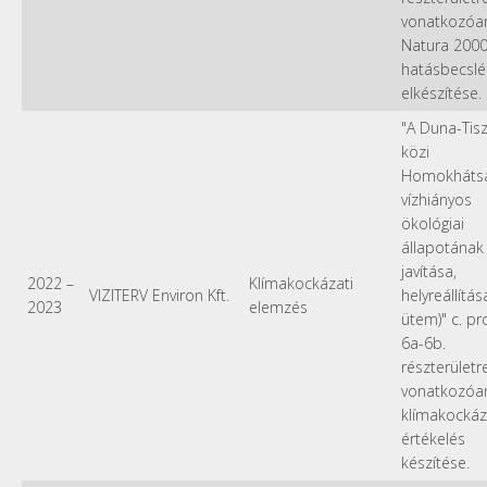
vonatkozóa
Natura 200
hatásbecslé
elkészítése.
"A Duna-Tis
közi
Homokháts
vízhiányos
ökológiai
állapotának
javítása,
2022
–
Klímakockázati
VIZITERV Environ Kft.
helyreállítása 
2023
elemzés
ütem)" c. pr
6a-6b.
részterületr
vonatkozóa
klímakockáz
értékelés
készítése.