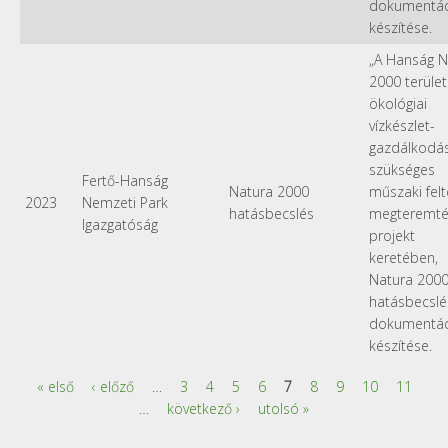
dokumentác
készítése.
„A Hanság N
2000 terület
ökológiai
vízkészlet-
gazdálkodá
szükséges
Fertő-Hanság
Natura 2000
műszaki felt
2023
Nemzeti Park
hatásbecslés
megteremtés
Igazgatóság
projekt
keretében,
Natura 200
hatásbecslé
dokumentác
készítése.
« első
‹ előző
…
3
4
5
6
7
8
9
10
11
Oldalak
…
következő ›
utolsó »