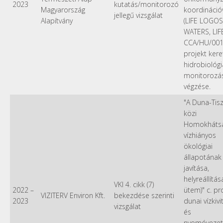
2023
kutatás/monitorozó
Magyarország
koordinációv
jellegű vizsgálat
Alapítvány
(LIFE LOGOS
WATERS, LIF
CCA/HU/001
projekt ker
hidrobiológi
monitorozá
végzése.
"A Duna-Tis
közi
Homokháts
vízhiányos
ökológiai
állapotának
javítása,
helyreállítása 
VKI 4. cikk (7)
2022
–
ütem)" c. pr
VIZITERV Environ Kft.
bekezdése szerinti
2023
dunai vízkivi
vizsgálat
és
nyomóvezet