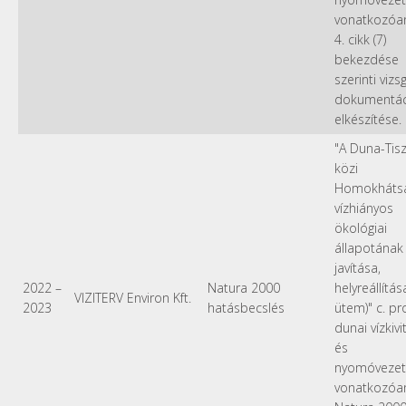
vonatkozóan
4. cikk (7)
bekezdése
szerinti vizsg
dokumentác
elkészítése.
"A Duna-Tis
közi
Homokháts
vízhiányos
ökológiai
állapotának
javítása,
2022
–
Natura 2000
helyreállítása 
VIZITERV Environ Kft.
2023
hatásbecslés
ütem)" c. pr
dunai vízkivi
és
nyomóvezet
vonatkozóa