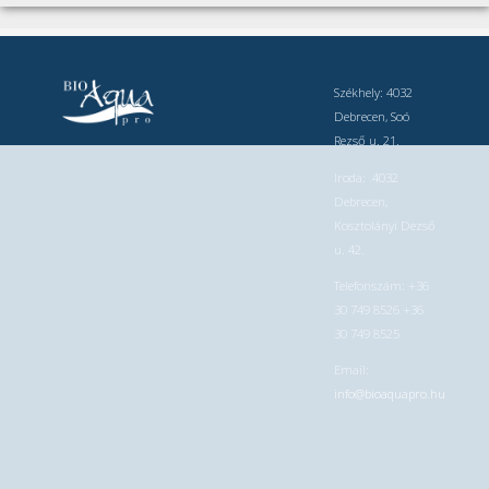
Székhely: 4032
Debrecen, Soó
Rezső u. 21.
Iroda: 4032
Debrecen,
Kosztolányi Dezső
u. 42.
Telefonszám: +36
30 749 8526 +36
30 749 8525
Email:
info@bioaquapro.hu