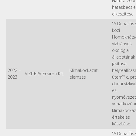
Natura 200
hatásbecslé
elkészítése.
"A Duna-Tis
közi
Homokháts
vízhiányos
ökológiai
állapotának
javítása,
2022
–
Klímakockázati
helyreállítása 
VIZITERV Environ Kft.
2023
elemzés
ütem)" c. pr
dunai vízkivi
és
nyomóvezet
vonatkozóa
klímakockáz
értékelés
készítése.
"A Duna-Tis