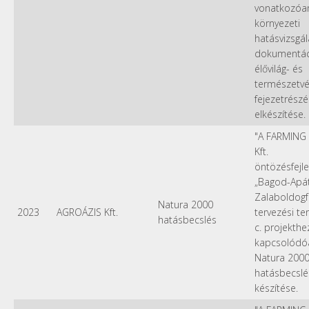
vonatkozóa
környezeti
hatásvizsgál
dokumentác
élővilág- és
természetv
fejezetrész
elkészítése.
"A FARMING
Kft.
öntözésfejl
„Bagod-Apát
Zalaboldogf
Natura 2000
2023
AGROÁZIS Kft.
tervezési ter
hatásbecslés
c. projekthe
kapcsolódó
Natura 200
hatásbecslé
készítése.