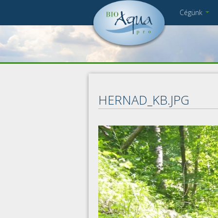
Ugrás a tartalomra
Cégünk
Cégbemutató
DSC_0091.jpg
Munkatársak
Kapcsolat
Pályázat
Impresszum
HERNAD_KB.JPG
Adatkezelés