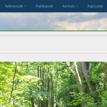
Referenciák
Publikációk
Keresés
Kapcsolat
Összes referencia
A keresendő kulcsszavak