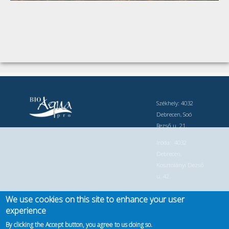
Székhely: 4032
Debrecen, Soó
Rezső u. 21.
Iroda: 4032
Debrecen,
Kosztolányi Dezső
u. 42.
Telefonszám: +36
We use cookies on this site to enhance your user
30 749 8526 +36
experience
30 749 8525
By clicking the Accept button, you agree to us doing so.