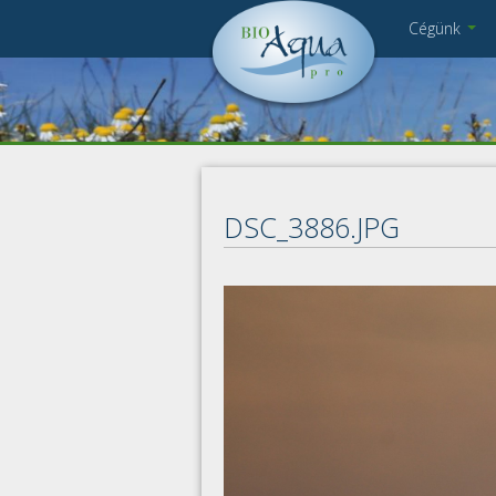
Ugrás a tartalomra
Cégünk
Cégbemutató
DSC_9612.jpg
Munkatársak
Kapcsolat
Pályázat
Impresszum
DSC_3886.JPG
Adatkezelés