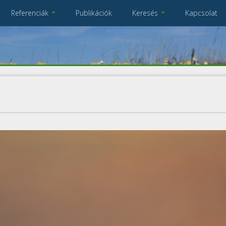
Referenciák
Publikációk
Keresés
Kapcsolat
Összes referencia
A keresendő kulcsszavak