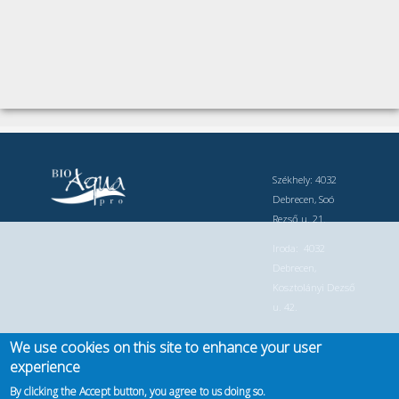
Székhely: 4032
Debrecen, Soó
Rezső u. 21.
Iroda: 4032
Debrecen,
Kosztolányi Dezső
u. 42.
Telefonszám: +36
We use cookies on this site to enhance your user
30 749 8526 +36
experience
30 749 8525
By clicking the Accept button, you agree to us doing so.