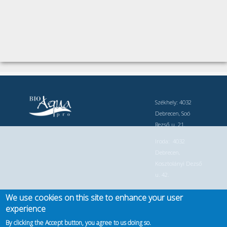
Székhely: 4032
Debrecen, Soó
Rezső u. 21.
Iroda: 4032
Debrecen,
Kosztolányi Dezső
u. 42.
Telefonszám: +36
We use cookies on this site to enhance your user
30 749 8526 +36
experience
30 749 8525
By clicking the Accept button, you agree to us doing so.