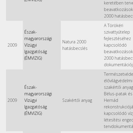
keretében terv
beavatkozások
2000 hatásbec
A Törökéri
Észak-
szivattyútelep
magyarországi
fejlesztéséhez
Natura 2000
2009
Vízügyi
kapcsolódó
hatásbecslés
Igazgatóság
beavatkozások
(ÉMVIZIG)
2000 hatásbecs
dokumentációj
Természetvéde
élővilágvédelmi
Észak-
szakértői anyag
magyarországi
Bélus-patak és 
2009
Vízügyi
Szakértői anyag
Hernád
Igazgatóság
rekonstrukciój
(ÉMVIZIG)
kapcsolódó víz
létesítési enge
tervdokumentá