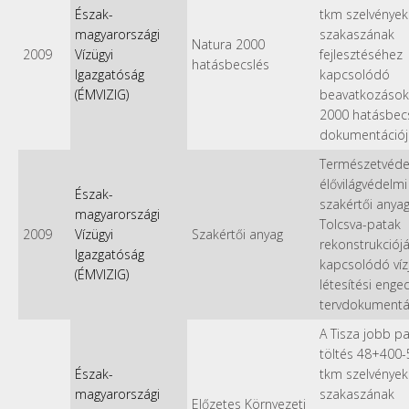
Észak-
tkm szelvények
magyarországi
szakaszának
Natura 2000
2009
Vízügyi
fejlesztéséhez
hatásbecslés
Igazgatóság
kapcsolódó
(ÉMVIZIG)
beavatkozások
2000 hatásbecs
dokumentációj
Természetvéde
élővilágvédelmi
Észak-
szakértői anyag
magyarországi
Tolcsva-patak
2009
Vízügyi
Szakértői anyag
rekonstrukciój
Igazgatóság
kapcsolódó víz
(ÉMVIZIG)
létesítési enge
tervdokumentá
A Tisza jobb pa
töltés 48+400
Észak-
tkm szelvények
magyarországi
szakaszának
Előzetes Környezeti