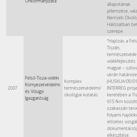
Önkormányzata
állapotának
jellemzése, val
Nemzeti Ökológ
Hálózatban bet
szerepe
"Hajózás a Fels
Tiszán,
természetvéde
vidékfejlesztés
magyar – szlov
ukrán határviz
Felső-Tisza-vidéki
Komplex
(HUSKUA/05/01/
Környezetvédelmi
2007
természetvédelmi/
INTERREG proje
és Vízügyi
ökológiai kutatás
keretében a Ti
Igazgatóság
615 fkm között
szakaszán terv
folyami hajókik
előzetes vizsgál
dokumentációj
elkészítése.