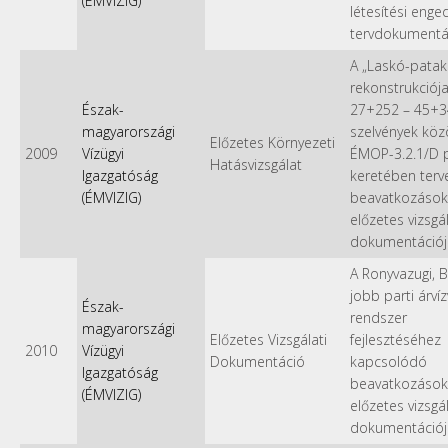
(ÉMVIZIG)
létesítési enge
tervdokumentá
A „Laskó-patak
rekonstrukciója
Észak-
27+252 – 45+3
magyarországi
szelvények közö
Előzetes Környezeti
2009
Vízügyi
ÉMOP-3.2.1/D p
Hatásvizsgálat
Igazgatóság
keretében terv
(ÉMVIZIG)
beavatkozások
előzetes vizsgál
dokumentációj
A Ronyvazugi, 
jobb parti árví
Észak-
rendszer
magyarországi
Előzetes Vizsgálati
fejlesztéséhez
2010
Vízügyi
Dokumentáció
kapcsolódó
Igazgatóság
beavatkozások
(ÉMVIZIG)
előzetes vizsgál
dokumentációj