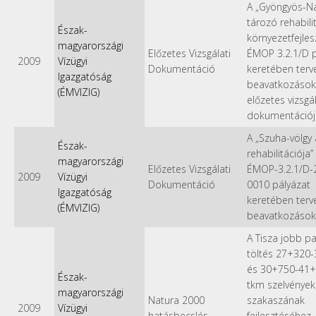
A „Gyöngyös-N
tározó rehabilit
Észak-
környezetfejles
magyarországi
Előzetes Vizsgálati
ÉMOP 3.2.1/D p
2009
Vízügyi
Dokumentáció
keretében terv
Igazgatóság
beavatkozások
(ÉMVIZIG)
előzetes vizsgál
dokumentációj
A „Szuha-völgy á
Észak-
rehabilitációja” 
magyarországi
Előzetes Vizsgálati
ÉMOP-3.2.1/D-
2009
Vízügyi
Dokumentáció
0010 pályázat
Igazgatóság
keretében terv
(ÉMVIZIG)
beavatkozások
A Tisza jobb pa
töltés 27+320
és 30+750-41
Észak-
tkm szelvények
magyarországi
Natura 2000
szakaszának
2009
Vízügyi
hatásbecslés
fejlesztéséhez