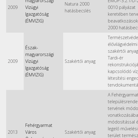
magyarországi
ÉMOP-3.2.1/D-
Natura 2000
2009
Vízügyi
0010 pályázat
hatásbecslés
Igazgatóság
keretében terv
(ÉMVIZIG)
beavatkozások
2000 hatásbec
Természetvéde
élővilágvédelmi
Észak-
szakértői anyag
magyarországi
Tardi-ér
2009
Vízügyi
Szakértői anyag
rekonstrukciój
Igazgatóság
kapcsolódó víz
(ÉMVIZIG)
létesítési enge
tervdokumentá
A Fehérgyarma
településrende
tervének módo
vonatkozásába
módosítással é
Fehérgyarmat
legelő művelési
2013
Város
Szakértői anyag
terület termész