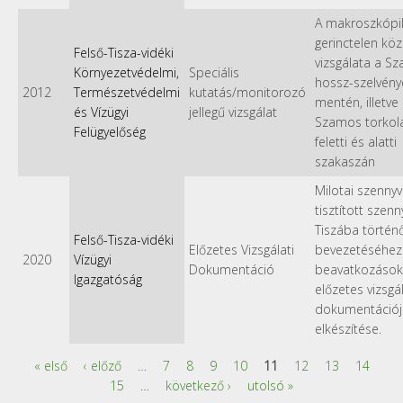
A makroszkópik
gerinctelen kö
Felső-Tisza-vidéki
vizsgálata a S
Környezetvédelmi,
Speciális
hossz-szelvény
2012
Természetvédelmi
kutatás/monitorozó
mentén, illetve
és Vízügyi
jellegű vizsgálat
Szamos torkol
Felügyelőség
feletti és alatti
szakaszán
Milotai szennyv
tisztított szen
Tiszába történ
Felső-Tisza-vidéki
Előzetes Vizsgálati
bevezetéséhez
2020
Vízügyi
Dokumentáció
beavatkozások
Igazgatóság
előzetes vizsgál
dokumentációj
elkészítése.
« első
‹ előző
…
7
8
9
10
11
12
13
14
Oldalak
15
…
következő ›
utolsó »