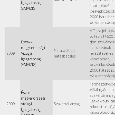
Igazgatóság
kapcsolódó
(ÉMVIZIG)
beavatkozások
2000 hatásbecs
dokumentációj
A Tisza jobb pa
töltés 21+600
Észak-
tkm szelvények
magyarországi
szakaszának
Natura 2000
2009
Vízügyi
fejlesztéséhez
hatásbecslés
Igazgatóság
kapcsolódó
(ÉMVIZIG)
beavatkozások
2000 hatásbecs
dokumentációj
Természetvéde
élővilágvédelmi
Észak-
szakértői anyag
magyarországi
Laskó-völgyi tá
2009
Vízügyi
Szakértői anyag
rekonstrukciój
Igazgatóság
kapcsolódó víz