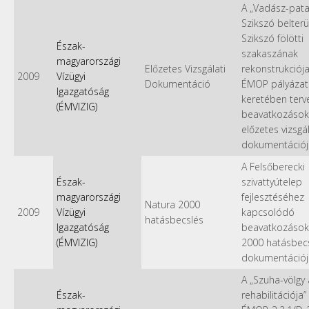
A „Vadász-pat
Szikszó belterü
Szikszó fölötti
Észak-
szakaszának
magyarországi
Előzetes Vizsgálati
rekonstrukciója
2009
Vízügyi
Dokumentáció
ÉMOP pályázat
Igazgatóság
keretében terv
(ÉMVIZIG)
beavatkozások
előzetes vizsgál
dokumentációj
A Felsőberecki
Észak-
szivattyútelep
magyarországi
fejlesztéséhez
Natura 2000
2009
Vízügyi
kapcsolódó
hatásbecslés
Igazgatóság
beavatkozások
(ÉMVIZIG)
2000 hatásbecs
dokumentációj
A „Szuha-völgy á
Észak-
rehabilitációja” 