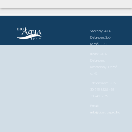
Székhely: 4032
Debrecen, Soó
Rezső u. 21.
Iroda: 4032
Debrecen,
Kosztolányi Dezső
u. 42.
Telefonszám: +36
30 749 8526 +36
30 749 8525
Email:
info@bioaquapro.hu