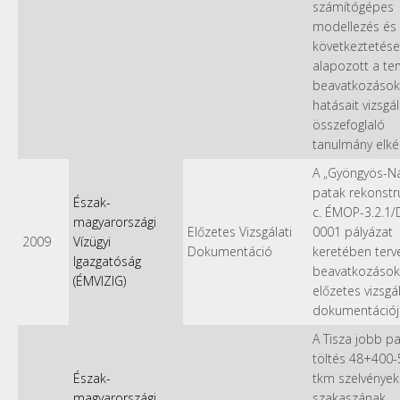
számítógépes
modellezés és 
következtetése
alapozott a ter
beavatkozások
hatásait vizsgá
összefoglaló
tanulmány elké
A „Gyöngyös-N
patak rekonstr
Észak-
c. ÉMOP-3.2.1/
magyarországi
Előzetes Vizsgálati
0001 pályázat
2009
Vízügyi
Dokumentáció
keretében terv
Igazgatóság
beavatkozások
(ÉMVIZIG)
előzetes vizsgál
dokumentációj
A Tisza jobb pa
töltés 48+400
Észak-
tkm szelvények
magyarországi
szakaszának