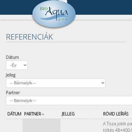
Ugrás a tartalomra
Cégünk
DSC_9606.jpg
Sajo_CSR.JPG
Cégbemutató
Referenciák
REFERENCIÁK
Munkatársak
Összes referencia
Publikációk
Kapcsolat
Keresés
Pályázat
Dátum
Dátum
Év
Impresszum
A keresendő kulcsszavak
Kapcsolat
Adatkezelés
Jelleg
Partner
DÁTUM
PARTNER
JELLEG
RÖVID LEÍRÁS
A Tisza jobb pa
töltés 48+400