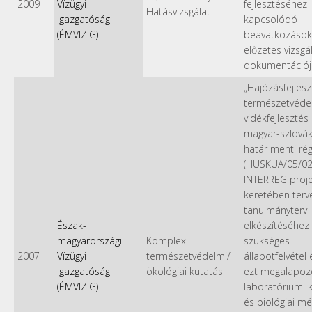
2009
Vízügyi
fejlesztéséhez
Hatásvizsgálat
Igazgatóság
kapcsolódó
(ÉMVIZIG)
beavatkozások
előzetes vizsgál
dokumentációj
„Hajózásfejlesz
természetvéde
vidékfejlesztés
magyar-szlovák
határ menti ré
(HUSKUA/05/02/
INTERREG proje
keretében terv
tanulmányterv
Észak-
elkészítéséhez
magyarországi
Komplex
szükséges
2007
Vízügyi
természetvédelmi/
állapotfelvétel 
Igazgatóság
ökológiai kutatás
ezt megalapoz
(ÉMVIZIG)
laboratóriumi 
és biológiai mé