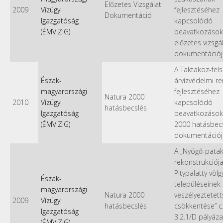
Előzetes Vizsgálati
2009
Vízügyi
fejlesztéséhez
Dokumentáció
Igazgatóság
kapcsolódó
(ÉMVIZIG)
beavatkozások
előzetes vizsgál
dokumentációj
A Taktaköz-fel
Észak-
árvízvédelmi r
magyarországi
fejlesztéséhez
Natura 2000
2010
Vízügyi
kapcsolódó
hatásbecslés
Igazgatóság
beavatkozások
(ÉMVIZIG)
2000 hatásbecs
dokumentációj
A „Nyögő-pata
rekonstrukciója
Pitypalatty völg
Észak-
településeinek 
magyarországi
Natura 2000
veszélyeztetet
2009
Vízügyi
hatásbecslés
csökkentése” c
Igazgatóság
3.2.1/D pályáza
(ÉMVIZIG)