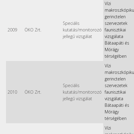
Vízi
makroszkópik
gerinctelen
Speciális
szervezetek
2009
ÖKO Zrt.
kutatás/monitorozó
faunisztikai
jellegű vizsgálat
vizsgálata
Bátaapáti és
Mórágy
térségében
Vízi
makroszkópik
gerinctelen
Speciális
szervezetek
2010
ÖKO Zrt.
kutatás/monitorozó
faunisztikai
jellegű vizsgálat
vizsgálata
Bátaapáti és
Mórágy
térségében
Vízi