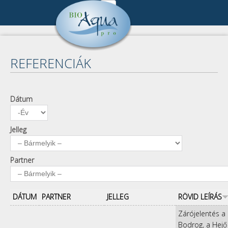
Ugrás a tartalomra
Cégünk
DSC_6181.jpg
Cégbemutató
Referenciák
REFERENCIÁK
Munkatársak
Összes referencia
Publikációk
Kapcsolat
Keresés
Pályázat
Dátum
Dátum
Év
Impresszum
A keresendő kulcsszavak
Kapcsolat
Adatkezelés
Jelleg
Partner
DÁTUM
PARTNER
JELLEG
RÖVID LEÍRÁS
Zárójelentés a
Bodrog, a Hejő