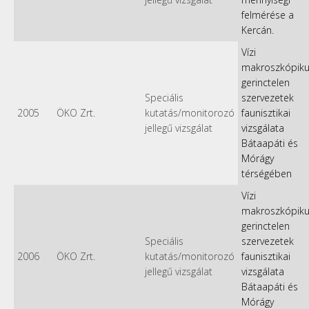
felmérése a
Kercán.
Vízi
makroszkópik
gerinctelen
Speciális
szervezetek
2005
ÖKO Zrt.
kutatás/monitorozó
faunisztikai
jellegű vizsgálat
vizsgálata
Bátaapáti és
Mórágy
térségében
Vízi
makroszkópik
gerinctelen
Speciális
szervezetek
2006
ÖKO Zrt.
kutatás/monitorozó
faunisztikai
jellegű vizsgálat
vizsgálata
Bátaapáti és
Mórágy