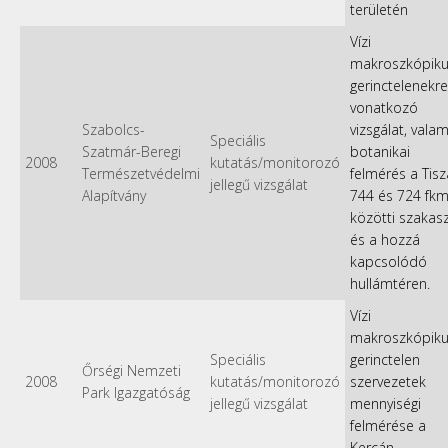
területén
Vízi
makroszkópik
gerinctelenekre
vonatkozó
Szabolcs-
vizsgálat, valam
Speciális
Szatmár-Beregi
botanikai
2008
kutatás/monitorozó
Természetvédelmi
felmérés a Tisz
jellegű vizsgálat
Alapítvány
744 és 724 fkm
közötti szakas
és a hozzá
kapcsolódó
hullámtéren.
Vízi
makroszkópik
Speciális
gerinctelen
Őrségi Nemzeti
2008
kutatás/monitorozó
szervezetek
Park Igazgatóság
jellegű vizsgálat
mennyiségi
felmérése a
Kercán.