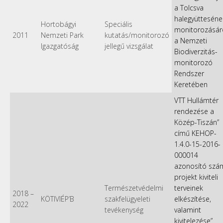
a Tolcsva
halegyütteséne
Hortobágyi
Speciális
monitorozásár
2011
Nemzeti Park
kutatás/monitorozó
a Nemzeti
Igazgatóság
jellegű vizsgálat
Biodiverzitás-
monitorozó
Rendszer
Keretében
VTT Hullámtér
rendezése a
Közép-Tiszán”
című KEHOP-
1.4.0-15-2016-
000014
azonosító szá
projekt kiviteli
Természetvédelmi
terveinek
2018
–
KÖTIVIÉP’B
szakfelügyeleti
elkészítése,
2022
tevékenység
valamint
kivitelezése”