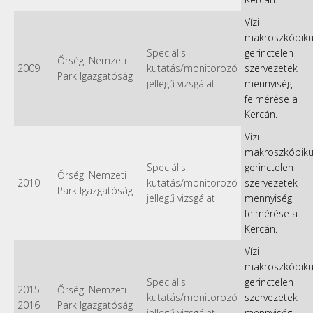
Vízi
makroszkópik
Speciális
gerinctelen
Őrségi Nemzeti
2009
kutatás/monitorozó
szervezetek
Park Igazgatóság
jellegű vizsgálat
mennyiségi
felmérése a
Kercán.
Vízi
makroszkópik
Speciális
gerinctelen
Őrségi Nemzeti
2010
kutatás/monitorozó
szervezetek
Park Igazgatóság
jellegű vizsgálat
mennyiségi
felmérése a
Kercán.
Vízi
makroszkópik
Speciális
gerinctelen
2015
–
Őrségi Nemzeti
kutatás/monitorozó
szervezetek
2016
Park Igazgatóság
jellegű vizsgálat
mennyiségi