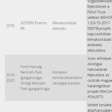
Vízgazdálkodás
fejlesztések a
Felső-Tisza-
vidéken (KEHO
VIZITERV Environ
Klímakockázati
1.3.0-15-2017-
2018
Kft.
elemzés
00019) projekt
kapcsolódóan
klímakockázati
értékelés
elkészítése.
Vizes élőhelyek
ökológiai
Fertő Hanság
hálózatának
Nemzeti Park
Komplex
2018
–
fejlesztése az
Igazgatósága,
természetvédelmi/
2020
osztrák-magya
Őrségi Nemzeti
ökológiai kutatás
határrégióban
Park Igazgatósága
projekt (WeCon
ATHU077)
Védett területe
átjárhatóságán