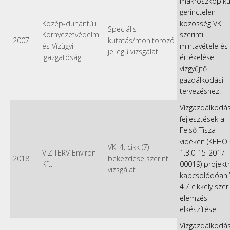
makroszkópik
gerinctelen
Közép-dunántúli
közösség VKI
Speciális
Környezetvédelmi
szerinti
2007
kutatás/monitorozó
és Vízügyi
mintavétele és
jellegű vizsgálat
Igazgatóság
értékelése
vízgyűjtő
gazdálkodási
tervezéshez.
Vízgazdálkodás
fejlesztések a
Felső-Tisza-
vidéken (KEHO
VKI 4. cikk (7)
VIZITERV Environ
1.3.0-15-2017-
2018
bekezdése szerinti
Kft.
00019) projekt
vizsgálat
kapcsolódóan 
4.7 cikkely szeri
elemzés
elkészítése.
Vízgazdálkodás