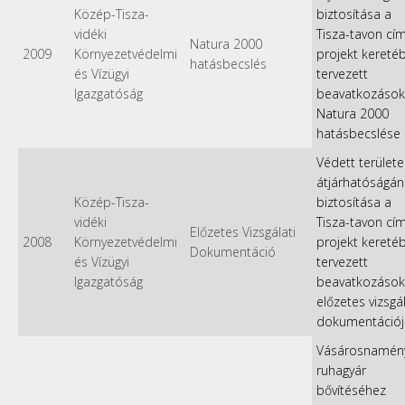
Közép-Tisza-
biztosítása a
vidéki
Tisza-tavon cí
Natura 2000
2009
Környezetvédelmi
projekt kereté
hatásbecslés
és Vízügyi
tervezett
Igazgatóság
beavatkozások
Natura 2000
hatásbecslése
Védett területe
átjárhatóságán
Közép-Tisza-
biztosítása a
vidéki
Tisza-tavon cí
Előzetes Vizsgálati
2008
Környezetvédelmi
projekt kereté
Dokumentáció
és Vízügyi
tervezett
Igazgatóság
beavatkozások
előzetes vizsgál
dokumentációj
Vásárosnamén
ruhagyár
bővítéséhez