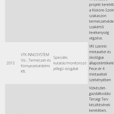
projekt kereté
a Kisköre-Szol
szakaszon
természetvéde
szakértői
tevékenység
végzése.
VKI szerinti
mintavétel és
VTK INNOSYSTEM
Speciális
ökológiai
Víz-, Természet-és
2013
kutatás/monitorozó
állapotértékelé
Környezetvédelmi
jellegű vizsgálat
Pece-ér 4
Kft.
mintavételi
szelvényében
Vízkészlet-
gazdálkodási
Térségi Terv
készítésének
keretében,