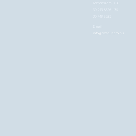
Telefonszám: +36
30 749 8526 +36
30 749 8525
Email:
info@bioaquapro.hu