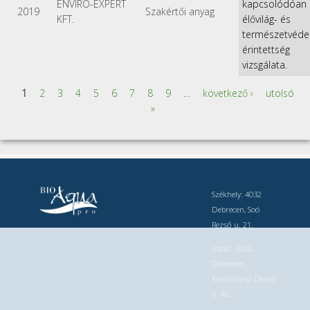
ENVIRO-EXPERT
kapcsolódóan
2019
Szakértői anyag
KFT.
élővilág- és
természetvéde
érintettség
vizsgálata.
1
2
3
4
5
6
7
8
9
…
következő ›
utolsó
Oldalak
»
Székhely: 4032
Debrecen, Soó
Rezső u. 21.
Iroda: 4032
Debrecen,
Kosztolányi Dezső
u. 42.