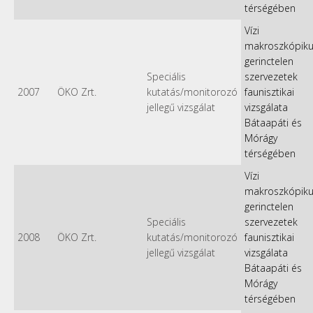
térségében
Vízi
makroszkópik
gerinctelen
Speciális
szervezetek
2007
ÖKO Zrt.
kutatás/monitorozó
faunisztikai
jellegű vizsgálat
vizsgálata
Bátaapáti és
Mórágy
térségében
Vízi
makroszkópik
gerinctelen
Speciális
szervezetek
2008
ÖKO Zrt.
kutatás/monitorozó
faunisztikai
jellegű vizsgálat
vizsgálata
Bátaapáti és
Mórágy
térségében