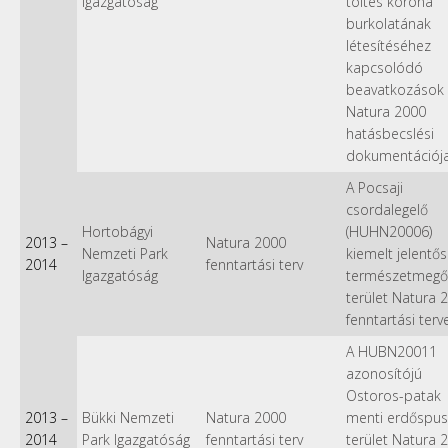
Igazgatóság
töltés korona
burkolatának
létesítéséhez
kapcsolódó
beavatkozások
Natura 2000
hatásbecslési
dokumentációj
A Pocsaji
csordalegelő
Hortobágyi
(HUHN20006)
2013
–
Natura 2000
Nemzeti Park
kiemelt jelentő
2014
fenntartási terv
Igazgatóság
természetmegő
terület Natura 
fenntartási terv
A HUBN20011
azonosítójú
Ostoros-patak
2013
–
Bükki Nemzeti
Natura 2000
menti erdőspus
2014
Park Igazgatóság
fenntartási terv
terület Natura 