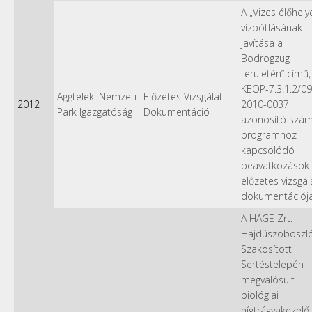
A „Vizes élőhely
vízpótlásának
javítása a
Bodrogzug
területén” című,
KEOP-7.3.1.2/09
Aggteleki Nemzeti
Előzetes Vizsgálati
2012
2010-0037
Park Igazgatóság
Dokumentáció
azonosító szá
programhoz
kapcsolódó
beavatkozások
előzetes vizsgál
dokumentációj
A HAGE Zrt.
Hajdúszoboszl
Szakosított
Sertéstelepén
megvalósult
biológiai
hígtrágyakezelő