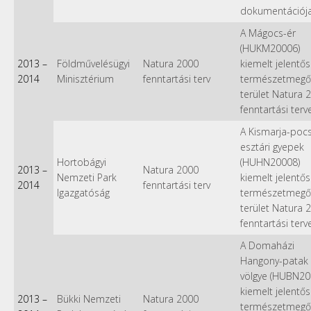
dokumentációj
A Mágocs-ér
(HUKM20006)
2013
–
Földművelésügyi
Natura 2000
kiemelt jelentő
2014
Minisztérium
fenntartási terv
természetmegő
terület Natura 
fenntartási terv
A Kismarja-pocs
esztári gyepek
Hortobágyi
(HUHN20008)
2013
–
Natura 2000
Nemzeti Park
kiemelt jelentő
2014
fenntartási terv
Igazgatóság
természetmegő
terület Natura 
fenntartási terv
A Domaházi
Hangony-patak
völgye (HUBN20
kiemelt jelentő
2013
–
Bükki Nemzeti
Natura 2000
természetmegő