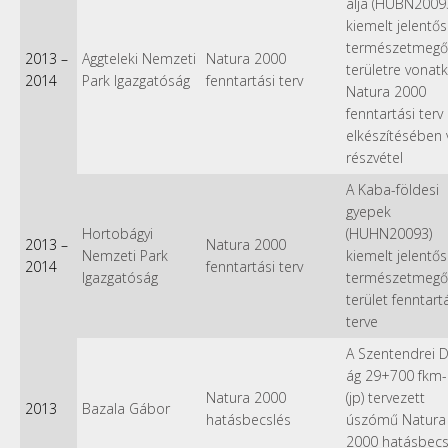
alja (HUBN2009
kiemelt jelentő
természetmegő
2013
–
Aggteleki Nemzeti
Natura 2000
területre vonat
2014
Park Igazgatóság
fenntartási terv
Natura 2000
fenntartási terv
elkészítésében 
részvétel
A Kaba-földesi
gyepek
Hortobágyi
(HUHN20093)
2013
–
Natura 2000
Nemzeti Park
kiemelt jelentő
2014
fenntartási terv
Igazgatóság
természetmegő
terület fenntart
terve
A Szentendrei 
ág 29+700 fkm-
Natura 2000
(jp) tervezett
2013
Bazala Gábor
hatásbecslés
úszómű Natura
2000 hatásbecs