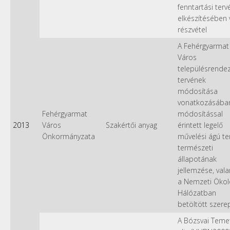
fenntartási ter
elkészítésében 
részvétel
A Fehérgyarmat
Város
településrendez
tervének
módosítása
vonatkozásában
Fehérgyarmat
módosítással
2013
Város
Szakértői anyag
érintett legelő
Önkormányzata
művelési ágú te
természeti
állapotának
jellemzése, val
a Nemzeti Ökol
Hálózatban
betöltött szere
A Bózsvai Teme