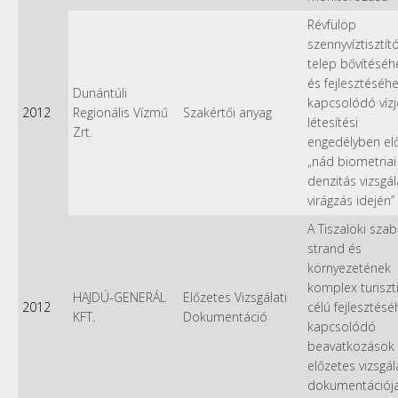
Révfülöp
szennyvíztisztít
telep bővítéséh
és fejlesztéséh
Dunántúli
kapcsolódó vízj
2012
Regionális Vízmű
Szakértői anyag
létesítési
Zrt.
engedélyben elő
„nád biometriai
denzitás vizsgál
virágzás idején”
A Tiszalöki sza
strand és
környezetének
komplex turiszti
HAJDÚ-GENERÁL
Előzetes Vizsgálati
2012
célú fejlesztésé
KFT.
Dokumentáció
kapcsolódó
beavatkozások
előzetes vizsgál
dokumentációj