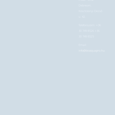
Debrecen,
Kosztolányi Dezső
u. 42.
Telefonszám: +36
30 749 8526 +36
30 749 8525
Email:
info@bioaquapro.hu