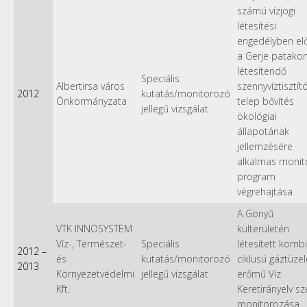
számú vízjogi
létesítési
engedélyben előí
a Gerje patako
létesítendő
Speciális
Albertirsa város
szennyvíztisztít
2012
kutatás/monitorozó
Önkormányzata
telep bővítés
jellegű vizsgálat
ökológiai
állapotának
jellemzésére
alkalmas monit
program
végrehajtása
A Gönyű
VTK INNOSYSTEM
külterületén
Víz-, Természet-
Speciális
létesített kombi
2012
–
és
kutatás/monitorozó
ciklusú gáztüze
2013
Környezetvédelmi
jellegű vizsgálat
erőmű Víz
Kft.
Keretirányelv sze
monitorozása