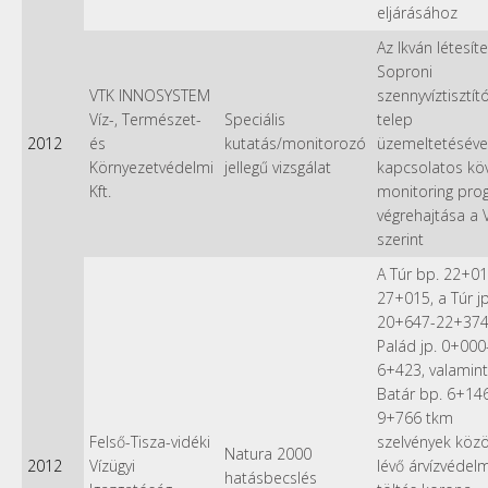
eljárásához
Az Ikván létesíte
Soproni
VTK INNOSYSTEM
szennyvíztisztít
Víz-, Természet-
Speciális
telep
2012
és
kutatás/monitorozó
üzemeltetéséve
Környezetvédelmi
jellegű vizsgálat
kapcsolatos kö
Kft.
monitoring pro
végrehajtása a 
szerint
A Túr bp. 22+01
27+015, a Túr jp
20+647-22+374
Palád jp. 0+000
6+423, valamint
Batár bp. 6+14
9+766 tkm
Felső-Tisza-vidéki
szelvények közö
Natura 2000
2012
Vízügyi
lévő árvízvédelm
hatásbecslés