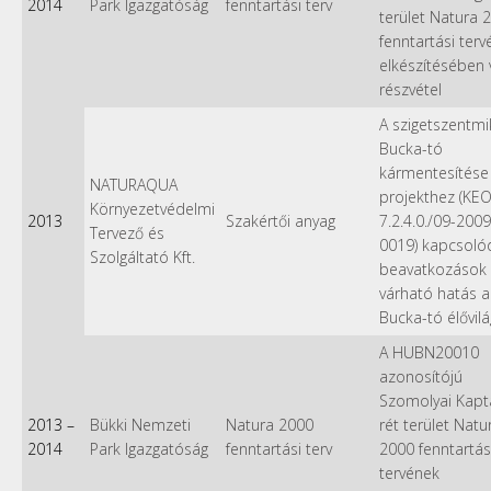
2014
Park Igazgatóság
fenntartási terv
terület Natura 
fenntartási ter
elkészítésében 
részvétel
A szigetszentmi
Bucka-tó
kármentesítése 
NATURAQUA
projekthez (KE
Környezetvédelmi
2013
Szakértői anyag
7.2.4.0./09-2009
Tervező és
0019) kapcsoló
Szolgáltató Kft.
beavatkozások
várható hatás a
Bucka-tó élővilá
A HUBN20010
azonosítójú
Szomolyai Kapt
2013
–
Bükki Nemzeti
Natura 2000
rét terület Natu
2014
Park Igazgatóság
fenntartási terv
2000 fenntartás
tervének