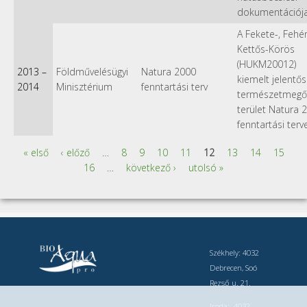
dokumentációj
A Fekete-, Fehér
Kettős-Körös
(HUKM20012)
2013
–
Földművelésügyi
Natura 2000
kiemelt jelentő
2014
Minisztérium
fenntartási terv
természetmegő
terület Natura 
fenntartási terv
« első
‹ előző
…
8
9
10
11
12
13
14
15
Oldalak
16
…
következő ›
utolsó »
Székhely: 4032
Debrecen, Soó
Rezső u. 21.
Iroda: 4032