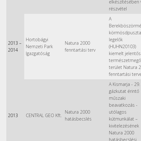
elkészítésében 
részvétel
A
Berekböszörmé
körmösdpuszta
Hortobágyi
legelők
2013
–
Natura 2000
Nemzeti Park
(HUHN20103)
2014
fenntartási terv
Igazgatóság
kiemelt jelentő
természetmegő
terület Natura 
fenntartási terv
A Kismarja - 29. 
gázkutat érintő
műszaki
beavatkozás -
Natura 2000
utólagos
2013
CENTRAL GEO Kft.
hatásbecslés
kútmunkálat –
kivitelezésének
Natura 2000
hatásbecslési