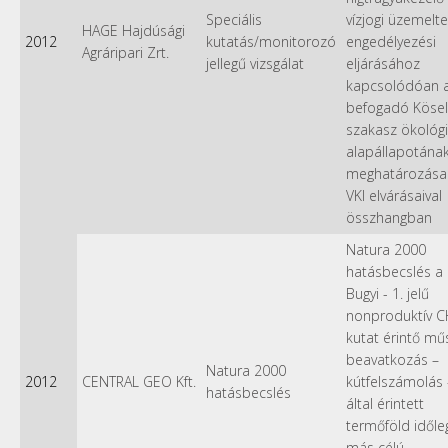
Speciális
vízjogi üzemelte
HAGE Hajdúsági
2012
kutatás/monitorozó
engedélyezési
Agráripari Zrt.
jellegű vizsgálat
eljárásához
kapcsolódóan 
befogadó Kösel
szakasz ökológi
alapállapotána
meghatározása
VKI elvárásaival
összhangban
Natura 2000
hatásbecslés a
Bugyi - 1. jelű
nonproduktív C
kutat érintő mű
beavatkozás –
Natura 2000
2012
CENTRAL GEO Kft.
kútfelszámolás 
hatásbecslés
által érintett
termőföld időle
más célú