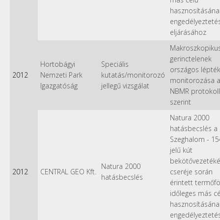
hasznosításána
engedélyeztetés
eljárásához
Makroszkopikus 
gerinctelenek
Hortobágyi
Speciális
országos lépté
2012
Nemzeti Park
kutatás/monitorozó
monitorozása 
Igazgatóság
jellegű vizsgálat
NBMR protokoll
szerint
Natura 2000
hatásbecslés a
Szeghalom - 15
jelű kút
bekötővezeték
Natura 2000
2012
CENTRAL GEO Kft.
cseréje során
hatásbecslés
érintett termőf
időleges más cé
hasznosításána
engedélyeztetés