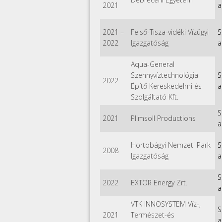
2021
a
2021
–
Felső-Tisza-vidéki Vízügyi
S
2022
Igazgatóság
a
Aqua-General
Szennyvíztechnológia
S
2022
Építő Kereskedelmi és
a
Szolgáltató Kft.
S
2021
Plimsoll Productions
a
Hortobágyi Nemzeti Park
S
2008
Igazgatóság
a
S
2022
EXTOR Energy Zrt.
a
VTK INNOSYSTEM Víz-,
S
2021
Természet-és
a