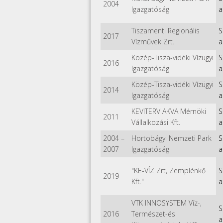
2004
Igazgatóság
a
Tiszamenti Regionális
S
2017
Vízművek Zrt.
a
Közép-Tisza-vidéki Vízügyi
S
2016
Igazgatóság
a
Közép-Tisza-vidéki Vízügyi
S
2014
Igazgatóság
a
KEVITERV AKVA Mérnöki
S
2011
Vállalkozási Kft.
a
2004
–
Hortobágyi Nemzeti Park
S
2007
Igazgatóság
a
"KE-VÍZ Zrt, Zemplénkő
S
2019
Kft."
a
VTK INNOSYSTEM Víz-,
S
2016
Természet-és
a