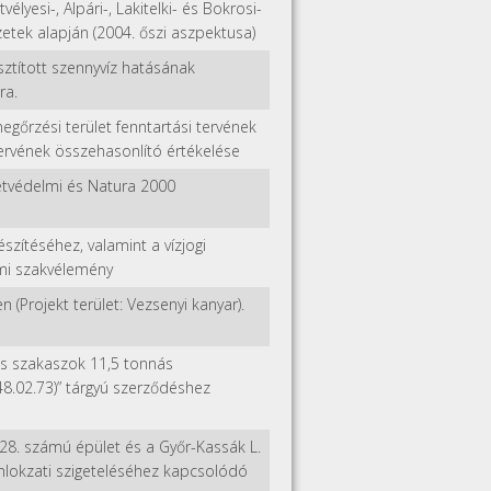
élyesi-, Alpári-, Lakitelki- és Bokrosi-
zetek alapján (2004. őszi aszpektusa)
isztított szennyvíz hatásának
ra.
őrzési terület fenntartási tervének
tervének összehasonlító értékelése
etvédelmi és Natura 2000
szítéséhez, valamint a vízjogi
lmi szakvélemény
 (Projekt terület: Vezsenyi kanyar).
les szakaszok 11,5 tonnás
48.02.73)” tárgyú szerződéshez
-28. számú épület és a Győr-Kassák L.
omlokzati szigeteléséhez kapcsolódó