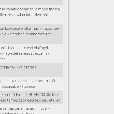
tása vonatkozásában, a módosítással
jellemzése, valamint a Nemzeti
on követésére alkalmas kutatási terv
projekt keretében monitorozó terv
ési területére eső olajfogók
világvédelmi fejezetrészeinek
zése
onjainak kiválogatása,
ználati kategóriáinak módosítását
lalásának elkészítése.
 Kömörő-Fülesd (HUHN20050), illetve
ségű természetmegőrzési területeken.
ersanyag tartalmának innovatív
ési feladatok ellátása