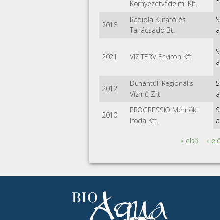
Környezetvédelmi Kft.
Radiola Kutató és
S
2016
Tanácsadó Bt.
a
S
2021
VIZITERV Environ Kft.
a
Dunántúli Regionális
S
2012
Vízmű Zrt.
a
PROGRESSIO Mérnöki
S
2010
Iroda Kft.
a
« első
‹ el
Oldalak