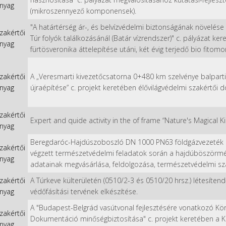
nyag
(mikroszennyező komponensek).
"A határtérség ár-, és belvízvédelmi biztonságának növelés
zakértői
Túr folyók találkozásánál (Batár vízrendszer)" c. pályázat ke
nyag
fürtösveronika áttelepítése utáni, két évig terjedő bio fitom
zakértői
A „Veresmarti kivezetőcsatorna 0+480 km szelvénye balparti
nyag
újraépítése” c. projekt keretében élővilágvédelmi szakértői
zakértői
Expert and quide activity in the of frame “Nature's Magical 
nyag
Beregdaróc-Hajdúszoboszló DN 1000 PN63 földgázvezeték 
zakértői
végzett természetvédelmi feladatok során a hajdúböszörmé
nyag
adatainak megvásárlása, feldolgozása, természetvédelmi sz
zakértői
A Túrkeve külterületén (0510/2-3 és 0510/20 hrsz.) létesíten
nyag
védőfásítási tervének elkészítése.
A "Budapest-Belgrád vasútvonal fejlesztésére vonatkozó Kör
zakértői
Dokumentáció minőségbiztosítása" c. projekt keretében a 
nyag