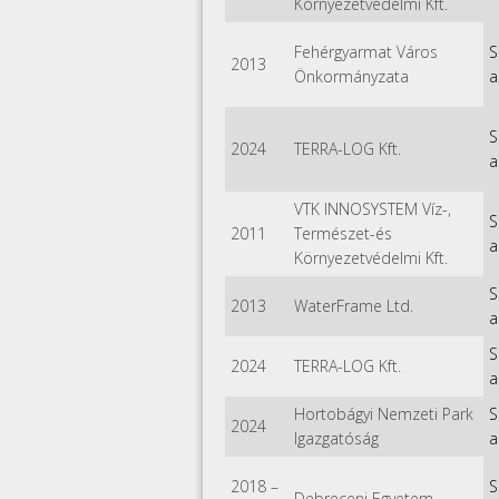
Környezetvédelmi Kft.
Fehérgyarmat Város
S
2013
Önkormányzata
a
S
2024
TERRA-LOG Kft.
a
VTK INNOSYSTEM Víz-,
S
2011
Természet-és
a
Környezetvédelmi Kft.
S
2013
WaterFrame Ltd.
a
S
2024
TERRA-LOG Kft.
a
Hortobágyi Nemzeti Park
S
2024
Igazgatóság
a
2018
–
S
Debreceni Egyetem