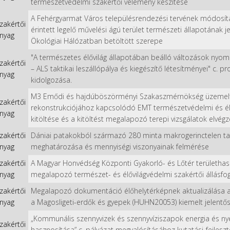
természetvédelmi szakértői vélemény készítése
A Fehérgyarmat Város településrendezési tervének módosí
zakértői
érintett legelő művelési ágú terület természeti állapotának 
nyag
Ökológiai Hálózatban betöltött szerepe
"A természetes élővilág állapotában beálló változások nyom
zakértői
– ALS taktikai leszállópálya és kiegészítő létesítményei" c. 
nyag
kidolgozása.
M3 Emődi és hajdúböszörményi Szakaszmérnökség üzemeltet
zakértői
rekonstrukciójához kapcsolódó EMT természetvédelmi és élő
nyag
kitöltése és a kitöltést megalapozó terepi vizsgálatok elvég
zakértői
Dániai patakokból származó 280 minta makrogerinctelen tax
nyag
meghatározása és mennyiségi viszonyainak felmérése
zakértői
A Magyar Honvédség Központi Gyakorló- és Lőtér területhas
nyag
megalapozó természet- és élővilágvédelmi szakértői állásfog
zakértői
Megalapozó dokumentáció élőhelytérképnek aktualizálása a
nyag
a Magosligeti-erdők és gyepek (HUHN20053) kiemelt jelentő
„Kommunális szennyvizek és szennyvíziszapok energia és ny
zakértői
hasznosítása” c. pályázat megvalósításához kutatási-fejleszt