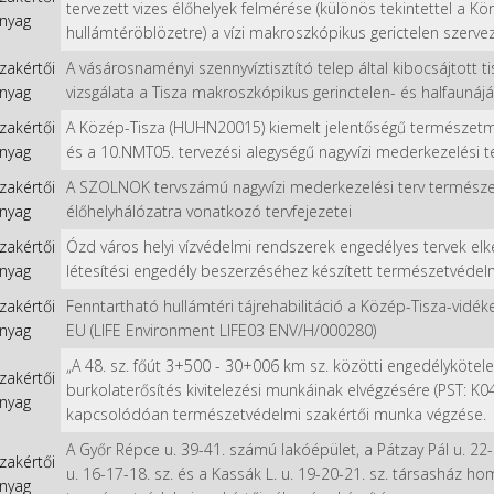
tervezett vizes élőhelyek felmérése (különös tekintettel a Körtv
nyag
hullámtéröblözetre) a vízi makroszkópikus gerictelen szerve
zakértői
A vásárosnaményi szennyvíztisztító telep által kibocsájtott t
nyag
vizsgálata a Tisza makroszkópikus gerinctelen- és halfaunájá
zakértői
A Közép-Tisza (HUHN20015) kiemelt jelentőségű természetmeg
nyag
és a 10.NMT05. tervezési alegységű nagyvízi mederkezelési 
zakértői
A SZOLNOK tervszámú nagyvízi mederkezelési terv termész
nyag
élőhelyhálózatra vonatkozó tervfejezetei
zakértői
Ózd város helyi vízvédelmi rendszerek engedélyes tervek elké
nyag
létesítési engedély beszerzéséhez készített természetvéde
zakértői
Fenntartható hullámtéri tájrehabilitáció a Közép-Tisza-vidéken
nyag
EU (LIFE Environment LIFE03 ENV/H/000280)
„A 48. sz. főút 3+500 - 30+006 km sz. közötti engedélyköte
zakértői
burkolaterősítés kivitelezési munkáinak elvégzésére (PST: K0
nyag
kapcsolódóan természetvédelmi szakértői munka végzése.
A Győr Répce u. 39-41. számú lakóépület, a Pátzay Pál u. 22
zakértői
u. 16-17-18. sz. és a Kassák L. u. 19-20-21. sz. társasház h
nyag