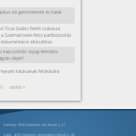
kus vízi gerinctelenek és halak
ső-Tisza Gulács feletti szakasza
n a Szatmárcseke-felső partbiztosítás
 dokumentáció elkészítése.
z kapcsolódó vízjogi létesítési
ágzás idején”
rnyezeti hatásainak feltárására
 ›
utolsó »
Székhely: 4032 Debrecen, Soó Rezső u. 21.
Iroda: 4032 Debrecen, Kosztolányi Dezső u. 42.