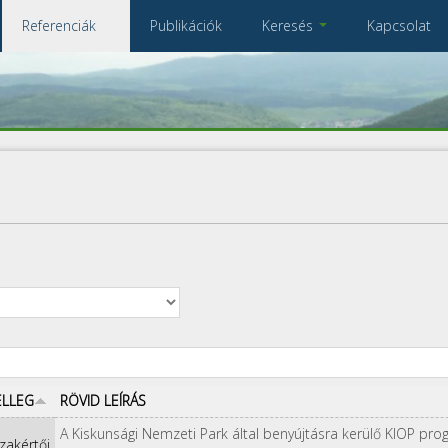
Referenciák
Publikációk
Keresés
Kapcsolat
Összes referencia
A keresendő kulcsszavak
ELLEG
RÖVID LEÍRÁS
A Kiskunsági Nemzeti Park által benyújtásra kerülő KIOP pro
zakértői