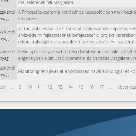
mellékletének felülvizsgálata.
zakértői
A Principális-csatorna kotrásához kapcsolódóan makroszkópi
nyag
felmérése
A "Túr jobb- és bal parti torkolati szakaszának kiépítése, Fel
zakértői
árvízvédelmi fejlesztésének befejezése" c. projekt keretébe
nyag
rekonstrukciójához kapcsolódó természetvédelmi szakértői
zakértői
Révfülöp szennyvíztisztító telep bővítéséhez és fejlesztéséhe
nyag
engedélyben előírt „nád biometriai és denzitás vizsgálata vir
zakértői
Monitoring terv javaslat a vörösiszap havária ökológiai és kö
nyag
őző
…
9
10
11
12
13
14
15
16
17
…
következő